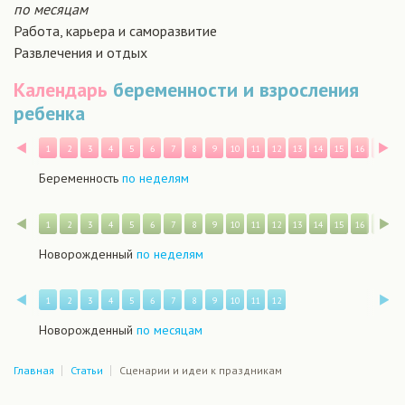
по месяцам
Работа, карьера и саморазвитие
Развлечения и отдых
Календарь
беременности и взросления
ребенка
Назад
В
1
2
3
4
5
6
7
8
9
10
11
12
13
14
15
16
17
1
Беременность
по неделям
Назад
В
1
2
3
4
5
6
7
8
9
10
11
12
13
14
15
16
17
1
Новорожденный
по неделям
Назад
В
1
2
3
4
5
6
7
8
9
10
11
12
Новорожденный
по месяцам
Главная
Статьи
Сценарии и идеи к праздникам