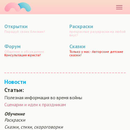
маматато
Раскр
меню
Открытки
Раскраски
Порадуй своих близких!
прекрасные разукраски на любой
вкус!
Форум
Сказки
Общение и обсуждение.
Только у нас - Авторские детские
Консультация юриста!
сказки!
Новости
Статьи:
Полезная информация во время войны
Сценарии и идеи к праздникам
Обучение
Раскраски
Сказки, стихи, скороговорки