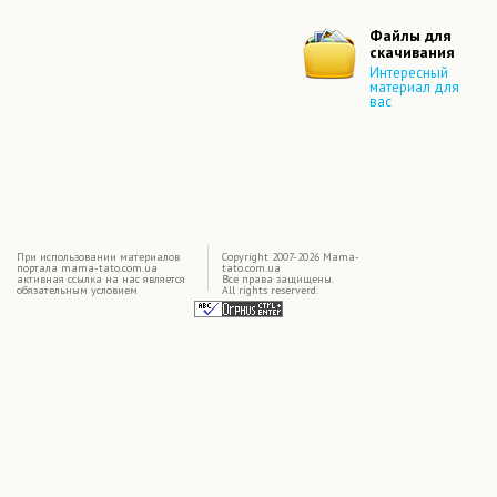
Файлы для
скачивания
Интересный
материал для
вас
|
При использовании материалов
Copyright 2007-2026 Mama-
портала mama-tato.com.ua
tato.com.ua
активная ссылка на нас является
Все права защищены.
обязательным условием
All rights reserverd.