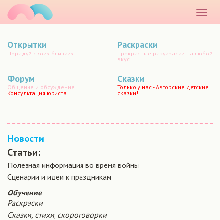
маматато
Раскр
меню
Открытки
Раскраски
Порадуй своих близких!
прекрасные разукраски на любой
вкус!
Форум
Сказки
Общение и обсуждение.
Только у нас - Авторские детские
Консультация юриста!
сказки!
Новости
Статьи:
Полезная информация во время войны
Сценарии и идеи к праздникам
Обучение
Раскраски
Сказки, стихи, скороговорки