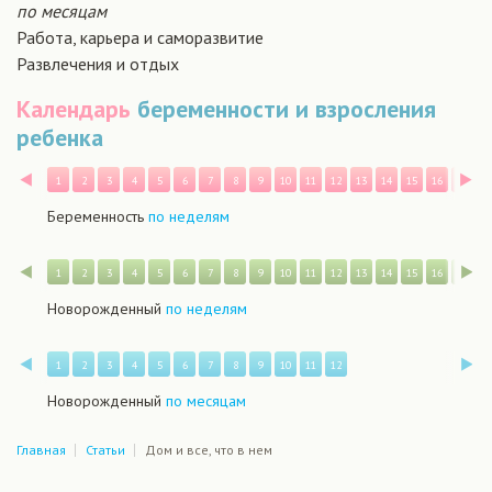
по месяцам
Работа, карьера и саморазвитие
Развлечения и отдых
Календарь
беременности и взросления
ребенка
Назад
В
1
2
3
4
5
6
7
8
9
10
11
12
13
14
15
16
17
1
Беременность
по неделям
Назад
В
1
2
3
4
5
6
7
8
9
10
11
12
13
14
15
16
17
1
Новорожденный
по неделям
Назад
В
1
2
3
4
5
6
7
8
9
10
11
12
Новорожденный
по месяцам
Главная
Статьи
Дом и все, что в нем