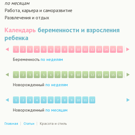
по месяцам
Работа, карьера и саморазвитие
Развлечения и отдых
Календарь
беременности и взросления
ребенка
Назад
В
1
2
3
4
5
6
7
8
9
10
11
12
13
14
15
16
17
1
Беременность
по неделям
Назад
В
1
2
3
4
5
6
7
8
9
10
11
12
13
14
15
16
17
1
Новорожденный
по неделям
Назад
В
1
2
3
4
5
6
7
8
9
10
11
12
Новорожденный
по месяцам
Главная
Статьи
Красота и стиль