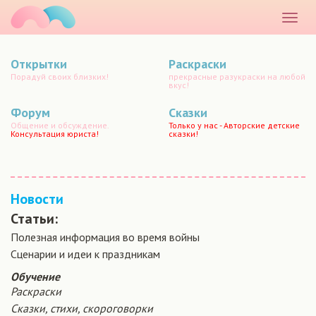
маматато
Раскр
меню
Открытки
Раскраски
Порадуй своих близких!
прекрасные разукраски на любой
вкус!
Форум
Сказки
Общение и обсуждение.
Только у нас - Авторские детские
Консультация юриста!
сказки!
Новости
Статьи:
Полезная информация во время войны
Сценарии и идеи к праздникам
Обучение
Раскраски
Сказки, стихи, скороговорки