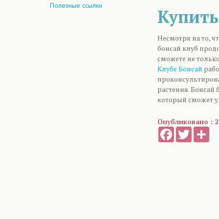
Полезные ссылки
Купить
Несмотря на то, ч
бонсай клуб продо
сможете не только
Клубе Бонсай
рабо
проконсультирова
растения. Бонсай
который сможет у
Опубликовано : 2
Facebook
Twitter
Sh