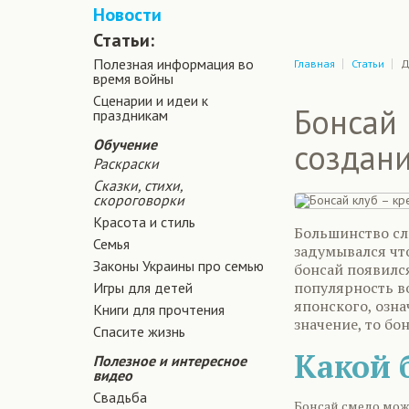
Новости
Статьи:
Полезная информация во
Главная
Статьи
Д
время войны
Сценарии и идеи к
Бонсай 
праздникам
Обучение
создан
Раскраски
Сказки, стихи,
скороговорки
Красота и стиль
Большинство сл
Семья
задумывался что
Законы Украины про семью
бонсай появился
популярность во
Игры для детей
японского, озн
Книги для прочтения
значение, то бо
Спасите жизнь
Какой 
Полезное и интересное
видео
Свадьба
Бонсай смело можн