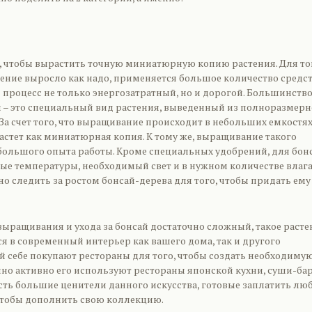
м, чтобы вырастить точную миниатюрную копию растения. Для то
тение выросло как надо, применяется большое количество средс
 процесс не только энергозатратный, но и дорогой. Большинств
й – это специальный вид растения, выведенный из полноразмерн
. За счет того, что выращивание происходит в небольших емкостях
астет как миниатюрная копия. К тому же, выращивание такого
 большого опыта работы. Кроме специальных удобрений, для бон
е температуры, необходимый свет и в нужном количестве влага
о следить за ростом бонсай-дерева для того, чтобы придать ему
выращивания и ухода за бонсай достаточно сложный, такое расте
я в современный интерьер как вашего дома, так и другого
й себе покупают рестораны для того, чтобы создать необходиму
нно активно его используют рестораны японской кухни, суши-ба
есть большие ценители данного искусства, готовые заплатить лю
 чтобы дополнить свою коллекцию.