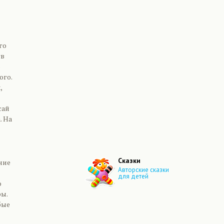
го
тв
о
ого.
,
сай
. На
Сказки
ние
Авторские сказки
для детей
ю
ры.
бые