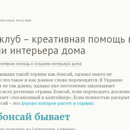
ом и все, что в нем
клуб – креативная помощь 
ии интерьера дома
ышали такой термин как бонсай, однако никто не
 это такое и как данное слово переводится. В Украине
 не так давно, однако уже постепенно завоевывает
 всех регионах страны. Бонсай, если переводить дословн
ачает «посаженный в контейнер». Если полностью раскрыт
нсай – это
дерово которое растет в горшке
.
бонсай бывает
о поделить на 2 категории, а именно: