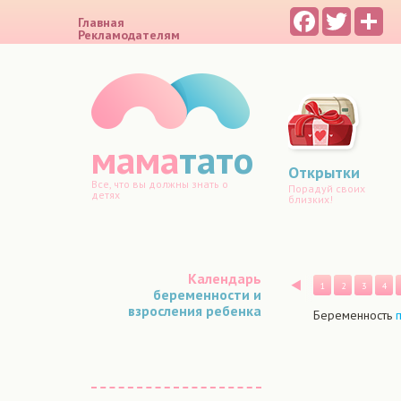
Facebook
Twitter
Sh
Главная
Рекламодателям
мама
тато
Открытки
Все, что вы должны знать о
Порадуй своих
детях
близких!
Календарь
Назад
1
2
3
4
беременности и
взросления ребенка
Беременность