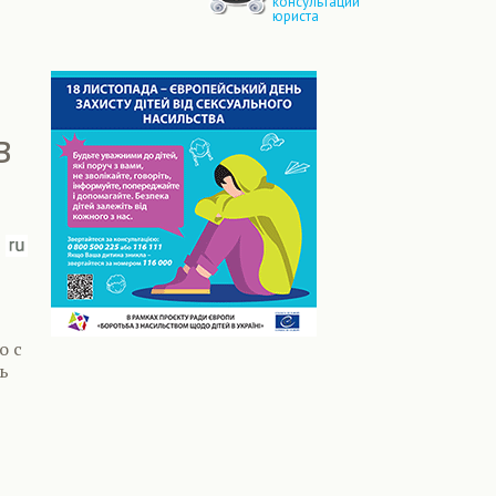
консультации
юриста
в
о с
ь