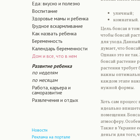
Еда: вкусно и полезно
Воспитание
уличный;
Здоровье мамы и ребенка
комнатный.
Грудное вскармливание
Цель бонсая в то
Как назвать ребенка
чтобы бонсай рас
Беременность
для ухода. Данный
думает, что бонса
Календарь беременности
Однако это не так
Дом и все, что в нем
бонсай растение р
Развитие ребенка
растения требует
по неделям
важны оптимальны
по месяцам
каждом этапе важн
Работа, карьера и
нужной формы.
саморазвитие
Развлечения и отдых
Хоть сам процесс 
идеально впишетс
помещения. Бонса
атмосферу. Особе
Также в Украине 
Новости
деньги для того,
Реклама на портале