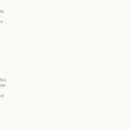
ом,
то
без
ная
 в