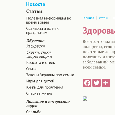
Новости
Статьи:
Полезная информация во
Главная
Статьи
З
время войны
Здоровь
Сценарии и идеи к
праздникам
Обучение
Все то, что вы 
Раскраски
аллергию, сезон
некоторые лекар
Сказки, стихи,
скороговорки
полезных и инт
заболеваний, м
Красота и стиль
всей семьи.
Семья
Законы Украины про семью
Игры для детей
Facebook
Twitter
Sh
Книги для прочтения
Спасите жизнь
Полезное и интересное
видео
Свадьба