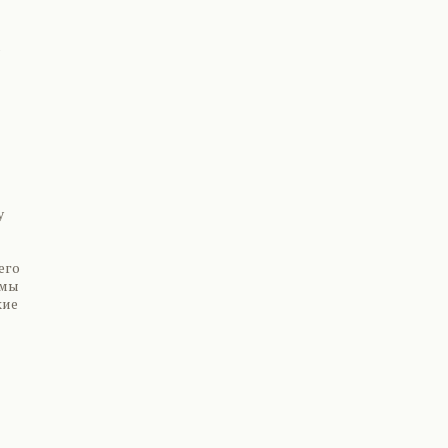
о
y
его
 мы
кие