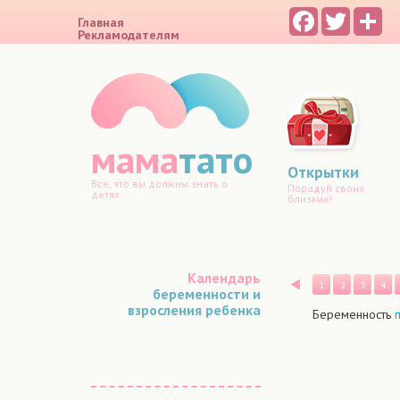
Facebook
Twitter
Sh
Главная
Рекламодателям
мама
тато
Открытки
Все, что вы должны знать о
Порадуй своих
детях
близких!
Календарь
Назад
1
2
3
4
беременности и
взросления ребенка
Беременность