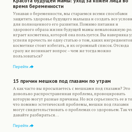
Красота будущей мамы: уход за кожей лица во
время беременности
Узнавая о беременности, мы стараемся всеми способами
защитить здоровье будущего малыша и создать все услов
для полноценного его развития. Помимо питания и
здорового образа жизни будущей мамы немаловажную ро
играет косметика, которой она пользуется. Вы наверняка 
успели прочесть не одну статью о том, каких ингредиентов
косметике стоит избегать, и их огромный список. Отсюда
сразу же возникает вопрос – чем же тогда можно
пользоваться?
Перейти
15 причин мешков под глазами по утрам
А как часто вы просыпаетесь с мешками под глазами? Это
довольно распространенная проблема, провоцировать
которую могут разные причины. Но вся серьезность ее в т
что помимо эстетической проблемы, мешки под глазами
могут свидетельствовать о проблемах со здоровьем. Так ч
давайте разбираться…
Перейти