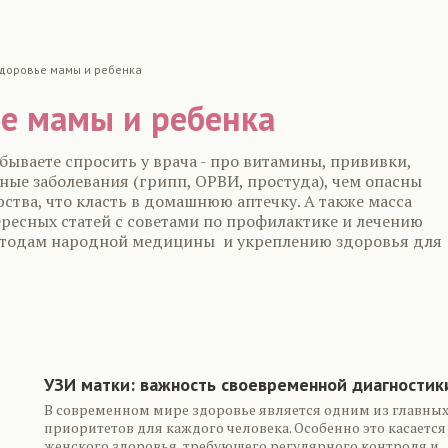
доровье мамы и ребенка
е мамы и ребенка
забываете спросить у врача - про витамины, прививки,
ные заболевания (грипп, ОРВИ, простуда), чем опасны
ства, что класть в домашнюю аптечку. А также масса
ересных статей с советами по профилактике и лечению
етодам народной медицины и укреплению здоровья для
are
УЗИ матки: важность своевременной диагностик
В современном мире здоровье является одним из главны
приоритетов для каждого человека. Особенно это касается
женского здоровья, требующего регулярного контроля и