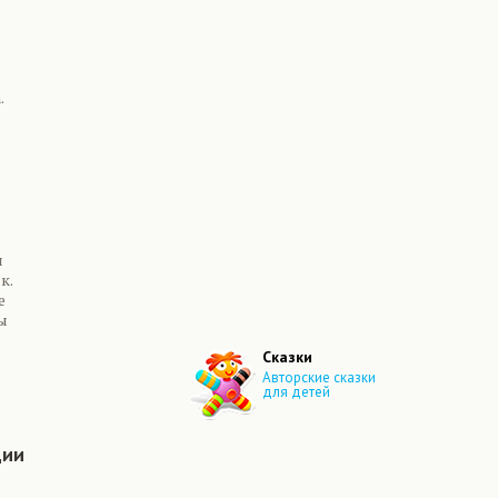
.
я
к.
е
ы
Сказки
Авторские сказки
для детей
ции