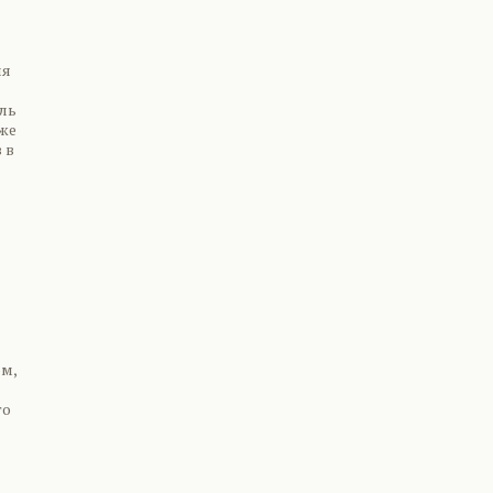
ия
ль
уже
 в
ом,
то