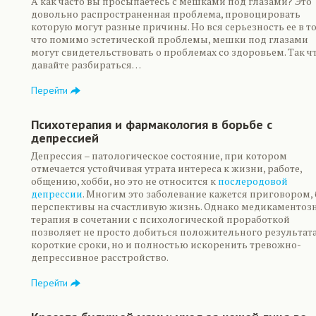
А как часто вы просыпаетесь с мешками под глазами? Это
довольно распространенная проблема, провоцировать
которую могут разные причины. Но вся серьезность ее в т
что помимо эстетической проблемы, мешки под глазами
могут свидетельствовать о проблемах со здоровьем. Так ч
давайте разбираться…
Перейти
Психотерапия и фармакология в борьбе с
депрессией
Депрессия – патологическое состояние, при котором
отмечается устойчивая утрата интереса к жизни, работе,
общению, хобби, но это не относится к
послеродовой
депрессии
. Многим это заболевание кажется приговором, 
перспективы на счастливую жизнь. Однако медикаментоз
терапия в сочетании с психологической проработкой
позволяет не просто добиться положительного результата
короткие сроки, но и полностью искоренить тревожно-
депрессивное расстройство.
Перейти