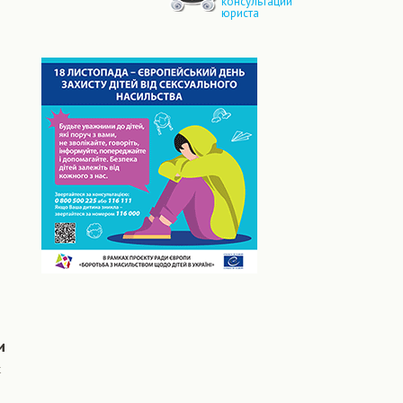
консультации
юриста
и
х