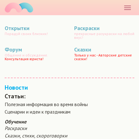
маматато
Раскр
меню
Открытки
Раскраски
Порадуй своих близких!
прекрасные разукраски на любой
вкус!
Форум
Сказки
Общение и обсуждение.
Только у нас - Авторские детские
Консультация юриста!
сказки!
Новости
Статьи:
Полезная информация во время войны
Сценарии и идеи к праздникам
Обучение
Раскраски
Сказки, стихи, скороговорки