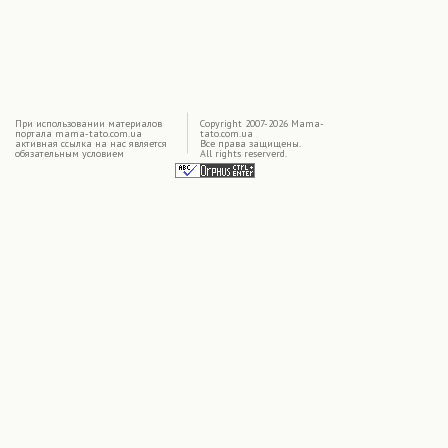
|
При использовании материалов
Copyright 2007-2026 Mama-
портала mama-tato.com.ua
tato.com.ua
активная ссылка на нас является
Все права защищены.
обязательным условием
All rights reserverd.