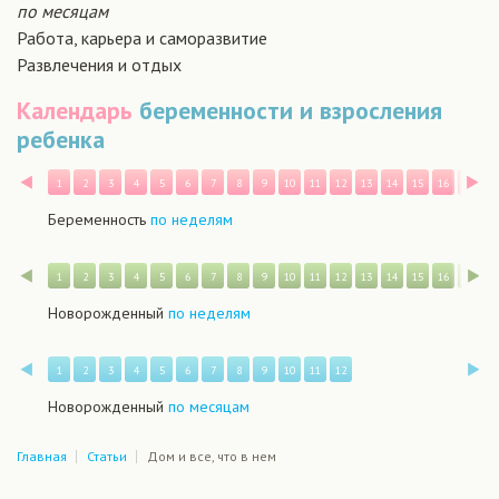
по месяцам
Работа, карьера и саморазвитие
Развлечения и отдых
Календарь
беременности и взросления
ребенка
Назад
В
1
2
3
4
5
6
7
8
9
10
11
12
13
14
15
16
17
1
Беременность
по неделям
Назад
В
1
2
3
4
5
6
7
8
9
10
11
12
13
14
15
16
17
1
Новорожденный
по неделям
Назад
В
1
2
3
4
5
6
7
8
9
10
11
12
Новорожденный
по месяцам
Главная
Статьи
Дом и все, что в нем