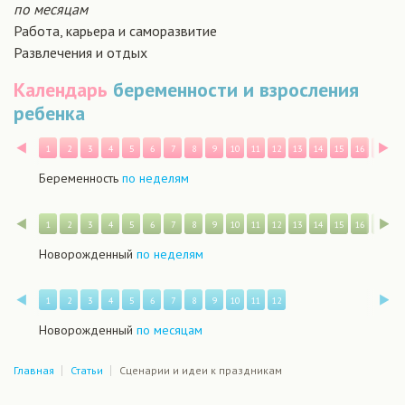
по месяцам
Работа, карьера и саморазвитие
Развлечения и отдых
Календарь
беременности и взросления
ребенка
Назад
В
1
2
3
4
5
6
7
8
9
10
11
12
13
14
15
16
17
1
Беременность
по неделям
Назад
В
1
2
3
4
5
6
7
8
9
10
11
12
13
14
15
16
17
1
Новорожденный
по неделям
Назад
В
1
2
3
4
5
6
7
8
9
10
11
12
Новорожденный
по месяцам
Главная
Статьи
Сценарии и идеи к праздникам