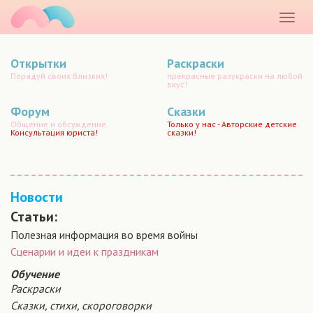
маматато
Раскр
меню
Открытки
Раскраски
Порадуй своих близких!
прекрасные разукраски на любой
вкус!
Форум
Сказки
Общение и обсуждение.
Только у нас - Авторские детские
Консультация юриста!
сказки!
Новости
Статьи:
Полезная информация во время войны
Сценарии и идеи к праздникам
Обучение
Раскраски
Сказки, стихи, скороговорки