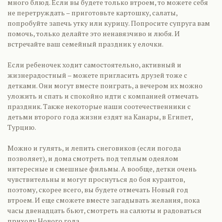
много блюд. Если вы будете только втроем, то можете себя
не перетруждать – приготовьте картошку, салаты,
попробуйте запечь утку или курицу. Попросите супруга вам
помочь, только делайте это ненавязчиво и любя. И
встречайте ваш семейный праздник у елочки.
Если ребеночек ходит самостоятельно, активный и
жизнерадостный – можете пригласить друзей тоже с
детками. Они могут вместе поиграть, а вечером их можно
уложить и спать и спокойно идти с компанией отмечать
праздник. Также некоторые наши соотечественники с
детьми второго года жизни ездят на Канары, в Египет,
Турцию.
Можно и гулять, и лепить снеговиков (если погода
позволяет), и дома смотреть под теплым одеялом
интересные и смешные фильмы. А вообще, детки очень
чувствительны и могут проснуться до боя курантов,
поэтому, скорее всего, вы будете отмечать Новый год
втроем. И еще сможете вместе загадывать желания, пока
часы двенадцать бьют, смотреть на салюты и радоваться
приходу Нового года.