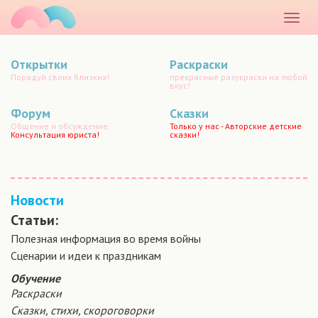
маматато
Раскр
меню
Открытки
Раскраски
Порадуй своих близких!
прекрасные разукраски на любой
вкус!
Форум
Сказки
Общение и обсуждение.
Только у нас - Авторские детские
Консультация юриста!
сказки!
Новости
Статьи:
Полезная информация во время войны
Сценарии и идеи к праздникам
Обучение
Раскраски
Сказки, стихи, скороговорки