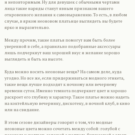
и неповторимым. Ну для девушек с обычными чертами
лица такие наряды станут явным признаком вашего
откровенного желания к самовыражению. То есть, в любом
случае, в ярком неоновом платьице выглядеть вы будете
ярко и выразительно.
Между прочим, такие платья помогут вам быть более
уверенной в себе, а правильно подобранные аксессуары
лишь подчеркнут ваш хороший вкус и желание хорошо
выглядеть и быть на высоте.
Куда можно носить неоновые вещи? На самом деле, куда
угодно. Но все же, если придерживаться модного этикета,
такие вещи лучше подходят к ночному или вечернему
времени суток. Именно темнота подчеркнет цвет и хорошо
раскроет его глубину и характер. Такое платье можно надеть
на коктейльную вечеринку, дискотеку, в ночной клуб, в кино
или на свидание.
В этом сезоне дизайнеры говорят о том, что модные
неоновые цвета можно сочетать между собой: голубой с
розовым и желтым, зеленый с желтым, бирюзовый с алым