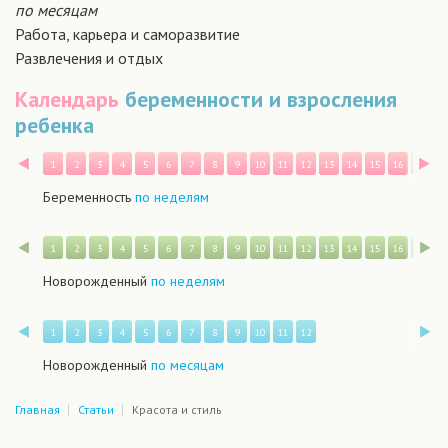
по месяцам
Работа, карьера и саморазвитие
Развлечения и отдых
Календарь
беременности и взросления
ребенка
Назад
В
1
2
3
4
5
6
7
8
9
10
11
12
13
14
15
16
17
1
Беременность
по неделям
Назад
В
1
2
3
4
5
6
7
8
9
10
11
12
13
14
15
16
17
1
Новорожденный
по неделям
Назад
В
1
2
3
4
5
6
7
8
9
10
11
12
Новорожденный
по месяцам
Главная
Статьи
Красота и стиль