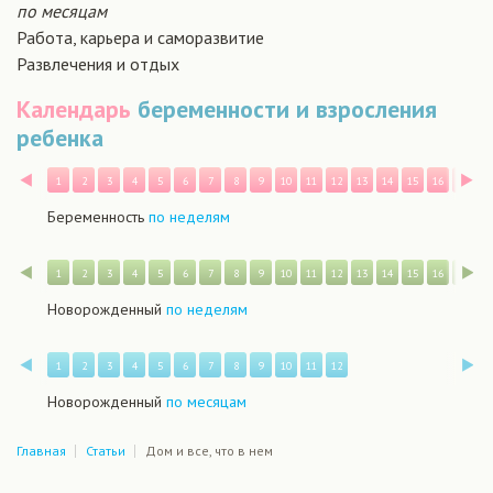
по месяцам
Работа, карьера и саморазвитие
Развлечения и отдых
Календарь
беременности и взросления
ребенка
Назад
В
1
2
3
4
5
6
7
8
9
10
11
12
13
14
15
16
17
1
Беременность
по неделям
Назад
В
1
2
3
4
5
6
7
8
9
10
11
12
13
14
15
16
17
1
Новорожденный
по неделям
Назад
В
1
2
3
4
5
6
7
8
9
10
11
12
Новорожденный
по месяцам
Главная
Статьи
Дом и все, что в нем