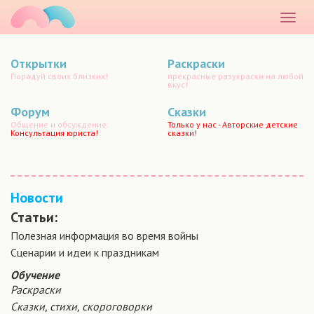
маматато
Раскр
меню
Открытки
Раскраски
Порадуй своих близких!
прекрасные разукраски на любой
вкус!
Форум
Сказки
Общение и обсуждение.
Только у нас - Авторские детские
Консультация юриста!
сказки!
Новости
Статьи:
Полезная информация во время войны
Сценарии и идеи к праздникам
Обучение
Раскраски
Сказки, стихи, скороговорки