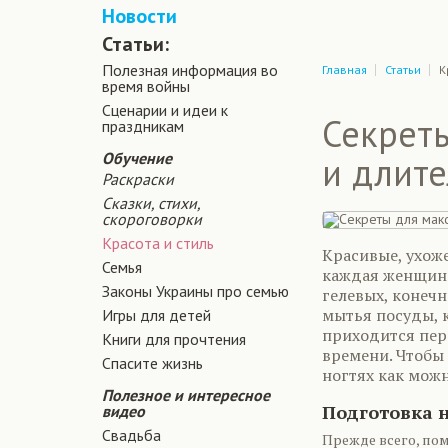
Новости
Статьи:
Полезная информация во
Главная
Статьи
К
время войны
Сценарии и идеи к
Секрет
праздникам
Обучение
и длит
Раскраски
Сказки, стихи,
скороговорки
Красота и стиль
Красивые, ухож
Семья
каждая женщина.
Законы Украины про семью
гелевых, конечн
мытья посуды, к
Игры для детей
приходится пере
Книги для прочтения
времени. Чтобы
Спасите жизнь
ногтях как мож
Полезное и интересное
Подготовка 
видео
Свадьба
Прежде всего, пом