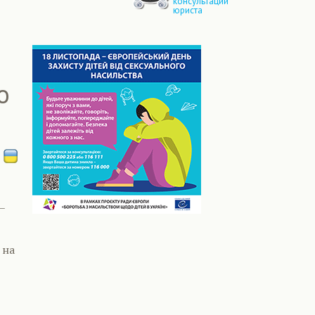
консультации
юриста
о
–
 на