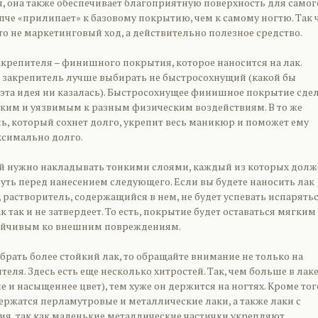
я, она также обеспечивает благоприятную поверхность для самог
пче «прилипает» к базовому покрытию, чем к самому ногтю. Так ч
это не маркетинговый ход, а действительно полезное средство.
закрепителя – финишного покрытия, которое наносится на лак.
то закрепитель лучше выбирать не быстросохнущий (какой бы
эта идея ни казалась). Быстросохнущее финишное покрытие сде
гким и уязвимым к разным физическим воздействиям. В то же
ь, который сохнет долго, укрепит весь маникюр и поможет ему
симально долго.
ей нужно накладывать тонкими слоями, каждый из которых долж
уть перед нанесением следующего. Если вы будете наносить лак
растворитель, содержащийся в нем, не будет успевать испарятьс
к так и не затвердеет. То есть, покрытие будет оставаться мягким
тойчивым ко внешним повреждениям.
брать более стойкий лак, то обращайте внимание не только на
ля. Здесь есть еще несколько хитростей. Так, чем больше в лак
е и насыщеннее цвет), тем хуже он держится на ногтях. Кроме тог
ержатся перламутровые и металлические лаки, а также лаки с
я, так как маленькие металлические частички укрепляют