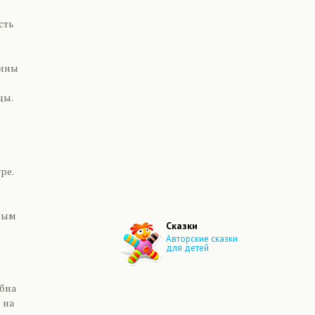
сть
тины
ь
цы.
ре.
ьным
Сказки
Авторские сказки
для детей
обна
 на