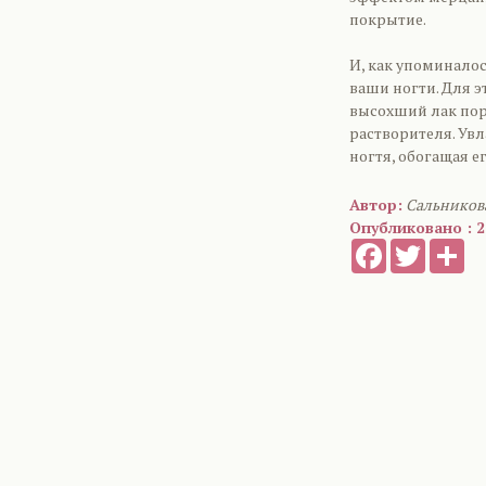
покрытие.
И, как упоминалос
ваши ногти. Для э
высохший лак пор
растворителя. Ув
ногтя, обогащая 
Автор:
Сальников
Опубликовано : 2
Facebook
Twitter
Sh