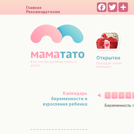
Facebook
Twitter
Sh
Главная
Рекламодателям
мама
тато
Открытки
Все, что вы должны знать о
Порадуй своих
детях
близких!
Календарь
Назад
1
2
3
4
беременности и
взросления ребенка
Беременность