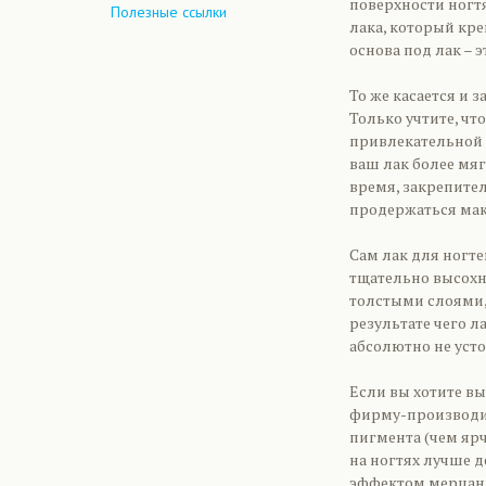
поверхности ногт
Полезные ссылки
лака, который кре
основа под лак – 
То же касается и 
Только учтите, ч
привлекательной 
ваш лак более мя
время, закрепител
продержаться мак
Сам лак для ногт
тщательно высохн
толстыми слоями, 
результате чего ла
абсолютно не ус
Если вы хотите вы
фирму-производите
пигмента (чем ярч
на ногтях лучше д
эффектом мерцани