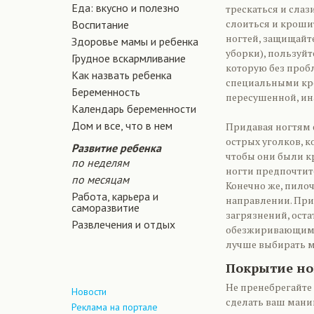
Еда: вкусно и полезно
трескаться и слаз
слоиться и кроши
Воспитание
ногтей, защищайте
Здоровье мамы и ребенка
уборки), пользуйт
Грудное вскармливание
которую без пробл
Как назвать ребенка
специальными кре
Беременность
пересушенной, ин
Календарь беременности
Дом и все, что в нем
Придавая ногтям ф
острых уголков, к
Развитие ребенка
чтобы они были 
по неделям
ногти предпочтите
по месяцам
Конечно же, пило
Работа, карьера и
направлении. При
саморазвитие
загрязнений, оста
Развлечения и отдых
обезжиривающим с
лучше выбирать м
Покрытие но
Не пренебрегайте
Новости
сделать ваш мани
Реклама на портале