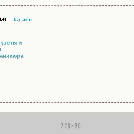
ьи
|
Все статьи
екреты и
я
маникюра