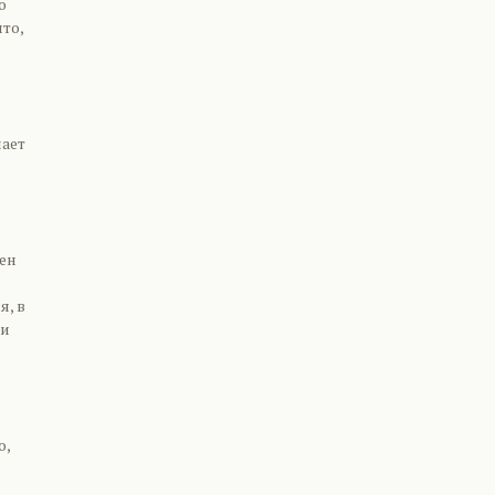
о
то,
лает
ен
я, в
 и
е
о,