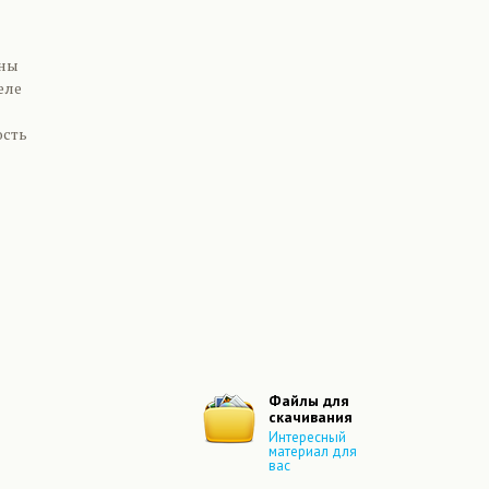
чны
еле
ость
Файлы для
скачивания
Интересный
материал для
вас