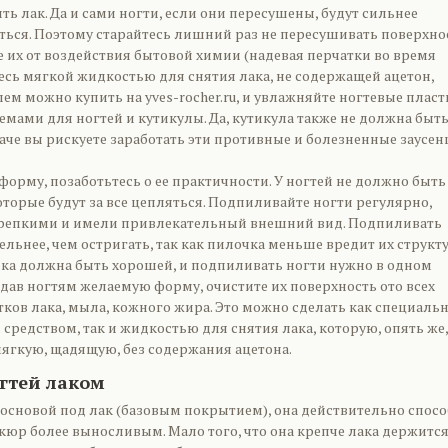
ить лак. Да и сами ногти, если они пересушены, будут сильнее
ться. Поэтому старайтесь лишний раз не пересушивать поверхно
 их от воздействия бытовой химии (надевая перчатки во время
есь мягкой жидкостью для снятия лака, не содержащей ацетон,
ем можно купить на yves-rocher.ru, и увлажняйте ногтевые плас
мами для ногтей и кутикулы. Да, кутикула также не должна быт
аче вы рискуете заработать эти противные и болезненные заусен
орму, позаботьтесь о ее практичности. У ногтей не должно быть
оторые будут за все цепляться. Подпиливайте ногти регулярно,
крепкими и имели привлекательный внешний вид. Подпиливать
льнее, чем остригать, так как пилочка меньше вредит их структу
чка должна быть хорошей, и подпиливать ногти нужно в одном
дав ногтям желаемую форму, очистите их поверхность ото всех
тков лака, мыла, кожного жира. Это можно сделать как специал
редством, так и жидкостью для снятия лака, которую, опять же,
ягкую, щадящую, без содержания ацетона.
гтей лаком
 основой под лак (базовым покрытием), она действительно спос
кюр более выносливым. Мало того, что она крепче лака держится