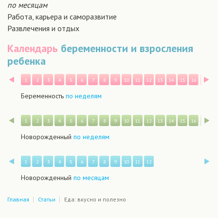
по месяцам
Работа, карьера и саморазвитие
Развлечения и отдых
Календарь
беременности и взросления
ребенка
Назад
В
1
2
3
4
5
6
7
8
9
10
11
12
13
14
15
16
17
1
Беременность
по неделям
Назад
В
1
2
3
4
5
6
7
8
9
10
11
12
13
14
15
16
17
1
Новорожденный
по неделям
Назад
В
1
2
3
4
5
6
7
8
9
10
11
12
Новорожденный
по месяцам
Главная
Статьи
Еда: вкусно и полезно