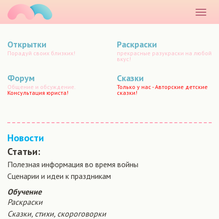
маматато
Раскр
меню
Открытки
Раскраски
Порадуй своих близких!
прекрасные разукраски на любой
вкус!
Форум
Сказки
Общение и обсуждение.
Только у нас - Авторские детские
Консультация юриста!
сказки!
Новости
Статьи:
Полезная информация во время войны
Сценарии и идеи к праздникам
Обучение
Раскраски
Сказки, стихи, скороговорки