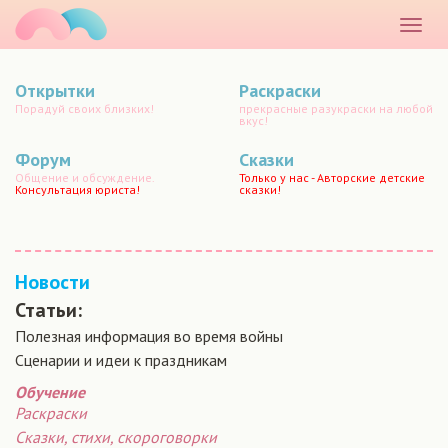
маматато
Раскр
меню
Открытки
Раскраски
Порадуй своих близких!
прекрасные разукраски на любой
вкус!
Форум
Сказки
Общение и обсуждение.
Только у нас - Авторские детские
Консультация юриста!
сказки!
Новости
Статьи:
Полезная информация во время войны
Сценарии и идеи к праздникам
Обучение
Раскраски
Сказки, стихи, скороговорки