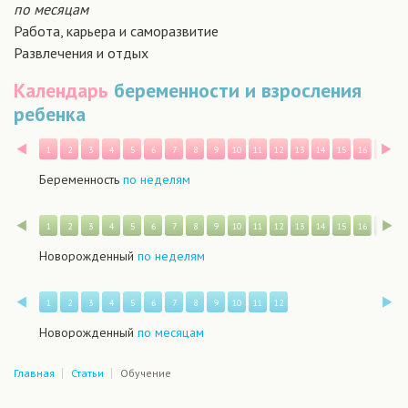
по месяцам
Работа, карьера и саморазвитие
Развлечения и отдых
Календарь
беременности и взросления
ребенка
Назад
В
1
2
3
4
5
6
7
8
9
10
11
12
13
14
15
16
17
1
Беременность
по неделям
Назад
В
1
2
3
4
5
6
7
8
9
10
11
12
13
14
15
16
17
1
Новорожденный
по неделям
Назад
В
1
2
3
4
5
6
7
8
9
10
11
12
Новорожденный
по месяцам
Главная
Статьи
Обучение