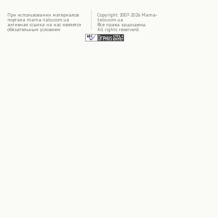
|
При использовании материалов
Copyright 2007-2026 Mama-
портала mama-tato.com.ua
tato.com.ua
активная ссылка на нас является
Все права защищены.
обязательным условием
All rights reserverd.