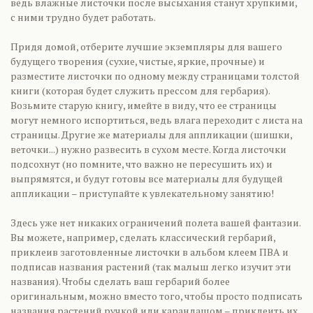
ведь влажные листочки после высыхания станут хрупкими,
с ними трудно будет работать.
Придя домой, отберите лучшие экземпляры для вашего
будущего творения (сухие, чистые, яркие, прочные) и
разместите листочки по одному между страницами толстой
книги (которая будет служить прессом для гербария).
Возьмите старую книгу, имейте в виду, что ее страницы
могут немного испортиться, ведь влага переходит с листа на
страницы. Другие же материалы для аппликации (шишки,
веточки...) нужно развесить в сухом месте. Когда листочки
подсохнут (но помните, что важно не пересушить их) и
выпрямятся, и будут готовы все материалы для будущей
аппликации – приступайте к увлекательному занятию!
Здесь уже нет никаких ограничений полета вашей фантазии.
Вы можете, например, сделать классический гербарий,
приклеив заготовленные листочки в альбом клеем ПВА и
подписав названия растений (так малыш легко изучит эти
названия). Чтобы сделать ваш гербарий более
оригинальным, можно вместо того, чтобы просто подписать
названия растений ручкой или карандашом – приклеить их