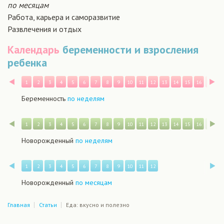
по месяцам
Работа, карьера и саморазвитие
Развлечения и отдых
Календарь
беременности и взросления
ребенка
Назад
В
1
2
3
4
5
6
7
8
9
10
11
12
13
14
15
16
17
1
Беременность
по неделям
Назад
В
1
2
3
4
5
6
7
8
9
10
11
12
13
14
15
16
17
1
Новорожденный
по неделям
Назад
В
1
2
3
4
5
6
7
8
9
10
11
12
Новорожденный
по месяцам
Главная
Статьи
Еда: вкусно и полезно