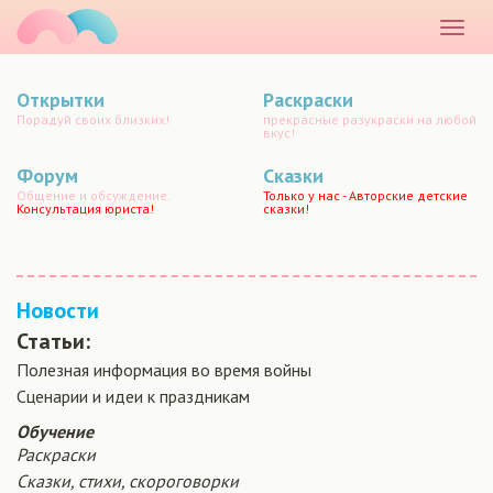
маматато
Раскр
меню
Открытки
Раскраски
Порадуй своих близких!
прекрасные разукраски на любой
вкус!
Форум
Сказки
Общение и обсуждение.
Только у нас - Авторские детские
Консультация юриста!
сказки!
Новости
Статьи:
Полезная информация во время войны
Сценарии и идеи к праздникам
Обучение
Раскраски
Сказки, стихи, скороговорки