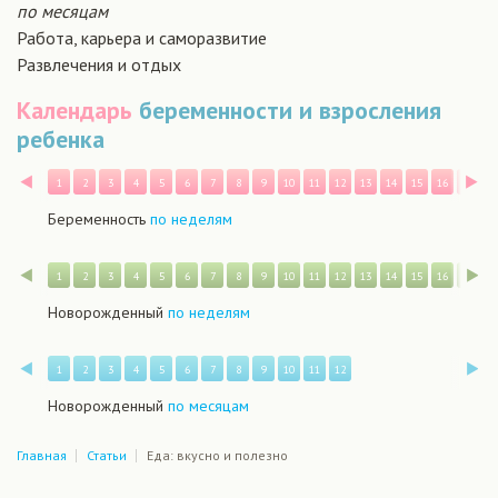
по месяцам
Работа, карьера и саморазвитие
Развлечения и отдых
Календарь
беременности и взросления
ребенка
Назад
В
1
2
3
4
5
6
7
8
9
10
11
12
13
14
15
16
17
1
Беременность
по неделям
Назад
В
1
2
3
4
5
6
7
8
9
10
11
12
13
14
15
16
17
1
Новорожденный
по неделям
Назад
В
1
2
3
4
5
6
7
8
9
10
11
12
Новорожденный
по месяцам
Главная
Статьи
Еда: вкусно и полезно