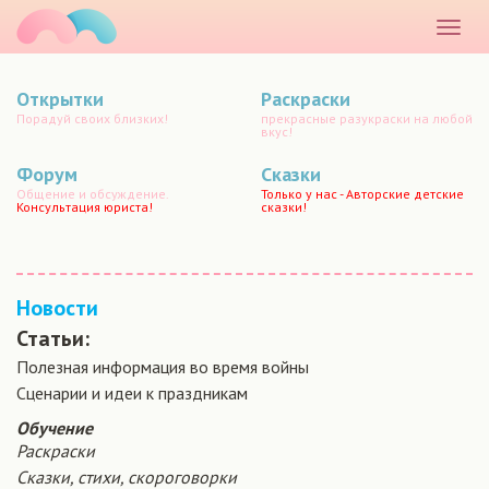
маматато
Раскр
меню
Открытки
Раскраски
Порадуй своих близких!
прекрасные разукраски на любой
вкус!
Форум
Сказки
Общение и обсуждение.
Только у нас - Авторские детские
Консультация юриста!
сказки!
Новости
Статьи:
Полезная информация во время войны
Сценарии и идеи к праздникам
Обучение
Раскраски
Сказки, стихи, скороговорки