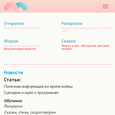
маматато
Раскр
меню
Открытки
Раскраски
Порадуй своих близких!
прекрасные разукраски на любой
вкус!
Форум
Сказки
Общение и обсуждение.
Только у нас - Авторские детские
Консультация юриста!
сказки!
Новости
Статьи:
Полезная информация во время войны
Сценарии и идеи к праздникам
Обучение
Раскраски
Сказки, стихи, скороговорки