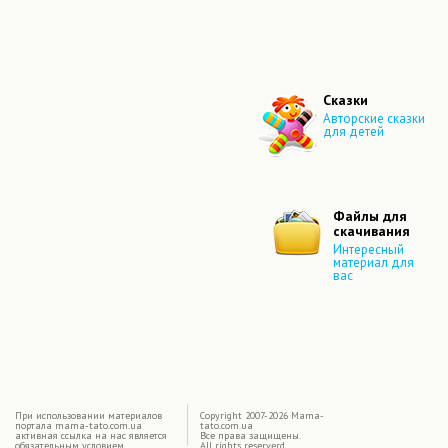
Сказки
Авторские сказки
для детей
Файлы для
скачивания
Интересный
материал для
вас
|
При использовании материалов
Copyright 2007-2026 Mama-
портала mama-tato.com.ua
tato.com.ua
активная ссылка на нас является
Все права защищены.
обязательным условием
All rights reserverd.