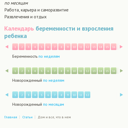
по месяцам
Работа, карьера и саморазвитие
Развлечения и отдых
Календарь
беременности и взросления
ребенка
Назад
В
1
2
3
4
5
6
7
8
9
10
11
12
13
14
15
16
17
1
Беременность
по неделям
Назад
В
1
2
3
4
5
6
7
8
9
10
11
12
13
14
15
16
17
1
Новорожденный
по неделям
Назад
В
1
2
3
4
5
6
7
8
9
10
11
12
Новорожденный
по месяцам
Главная
Статьи
Дом и все, что в нем