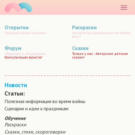
маматато
Раскр
меню
Открытки
Раскраски
Порадуй своих близких!
прекрасные разукраски на любой
вкус!
Форум
Сказки
Общение и обсуждение.
Только у нас - Авторские детские
Консультация юриста!
сказки!
Новости
Статьи:
Полезная информация во время войны
Сценарии и идеи к праздникам
Обучение
Раскраски
Сказки, стихи, скороговорки