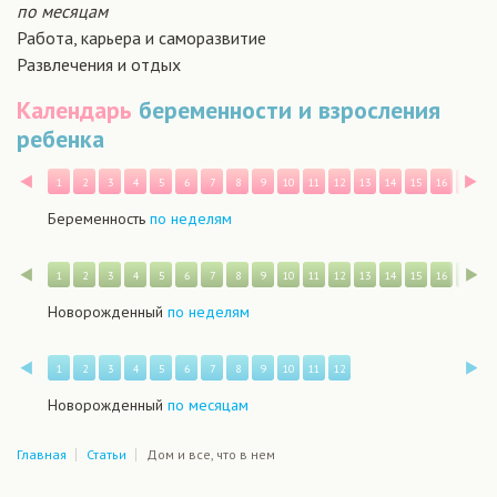
по месяцам
Работа, карьера и саморазвитие
Развлечения и отдых
Календарь
беременности и взросления
ребенка
Назад
В
1
2
3
4
5
6
7
8
9
10
11
12
13
14
15
16
17
1
Беременность
по неделям
Назад
В
1
2
3
4
5
6
7
8
9
10
11
12
13
14
15
16
17
1
Новорожденный
по неделям
Назад
В
1
2
3
4
5
6
7
8
9
10
11
12
Новорожденный
по месяцам
Главная
Статьи
Дом и все, что в нем