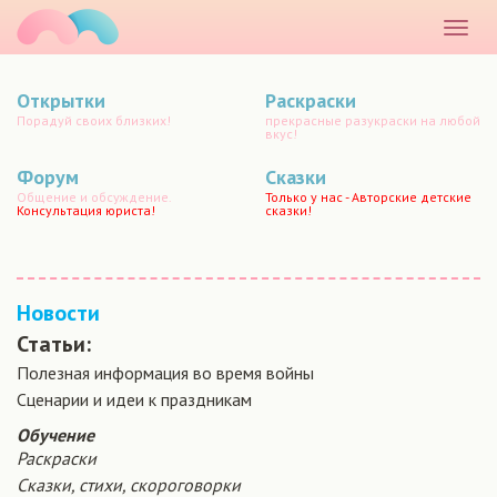
маматато
Раскр
меню
Открытки
Раскраски
Порадуй своих близких!
прекрасные разукраски на любой
вкус!
Форум
Сказки
Общение и обсуждение.
Только у нас - Авторские детские
Консультация юриста!
сказки!
Новости
Статьи:
Полезная информация во время войны
Сценарии и идеи к праздникам
Обучение
Раскраски
Сказки, стихи, скороговорки