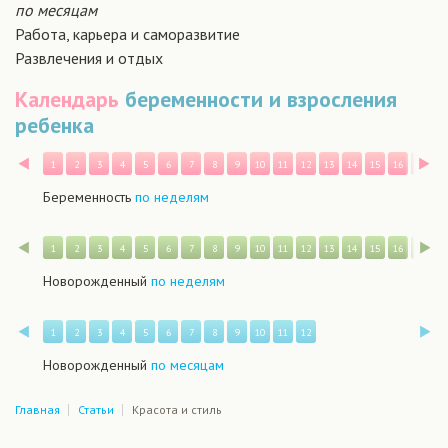
по месяцам
Работа, карьера и саморазвитие
Развлечения и отдых
Календарь
беременности и взросления
ребенка
Назад
В
1
2
3
4
5
6
7
8
9
10
11
12
13
14
15
16
17
1
Беременность
по неделям
Назад
В
1
2
3
4
5
6
7
8
9
10
11
12
13
14
15
16
17
1
Новорожденный
по неделям
Назад
В
1
2
3
4
5
6
7
8
9
10
11
12
Новорожденный
по месяцам
Главная
Статьи
Красота и стиль