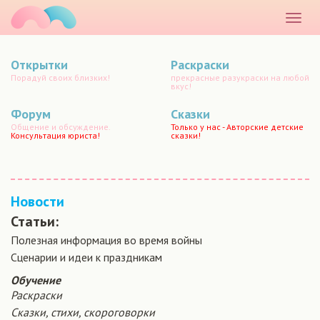
маматато
Раскр
меню
Открытки
Раскраски
Порадуй своих близких!
прекрасные разукраски на любой
вкус!
Форум
Сказки
Общение и обсуждение.
Только у нас - Авторские детские
Консультация юриста!
сказки!
Новости
Статьи:
Полезная информация во время войны
Сценарии и идеи к праздникам
Обучение
Раскраски
Сказки, стихи, скороговорки