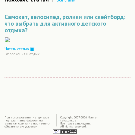
|
Самокат, велосипед, ролики или скейтборд:
что выбрать для активного детского
отдыха?
Читать статью
Развлечения и отдых
|
При использовании материалов
Copyright 2007-2026 Mama-
портала mama-tato.com.ua
tato.com.ua
активная ссылка на нас является
Все права защищены.
обязательным условием
All rights reserverd.