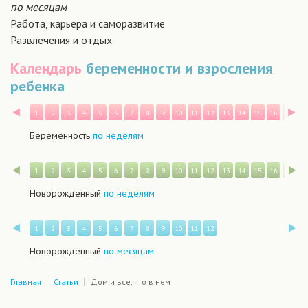
по месяцам
Работа, карьера и саморазвитие
Развлечения и отдых
Календарь
беременности и взросления
ребенка
Назад
В
1
2
3
4
5
6
7
8
9
10
11
12
13
14
15
16
17
1
Беременность
по неделям
Назад
В
1
2
3
4
5
6
7
8
9
10
11
12
13
14
15
16
17
1
Новорожденный
по неделям
Назад
В
1
2
3
4
5
6
7
8
9
10
11
12
Новорожденный
по месяцам
Главная
Статьи
Дом и все, что в нем