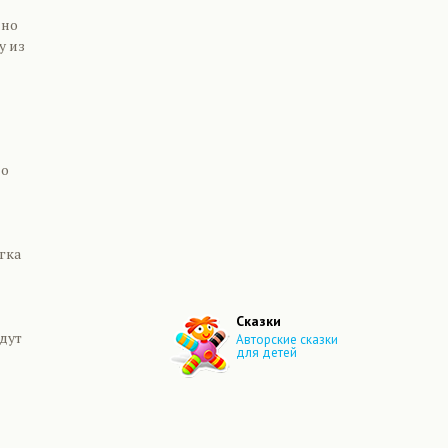
нно
у из
но
гка
Сказки
дут
Авторские сказки
для детей