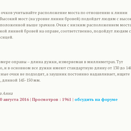
 очков учитывайте расположение моста по отношению к линии
. Высокий мост (на уровне линии бровей) подойдет людям с высо
сположенной выше зрачков. Очки с низким расположением моста
ной линией бровей на оправе, соответственно, подойдут людям с
сицей.
змере оправы – длина дужки, измеряемая в миллиметрах. Тут
, и в основном все дужки имеют стандартную длину от 130 до 14
ные очки не подходят, а заушник постоянно надавливает, ищите
 длиной 145-150 мм.
а Анна
 августа 2016 | Просмотров : 1961 |
обсудить на форуме
are