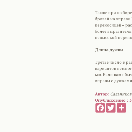
Также при выборе
бровей на оправе
переносицей – ра
более выразитель
невысокой перено
Длина дужки
Третье число в ра
вариантов немного
мм. Если вам обыч
оправы с дужками,
Автор:
Сальников
Опубликовано : 30
Facebook
Twitter
Sh