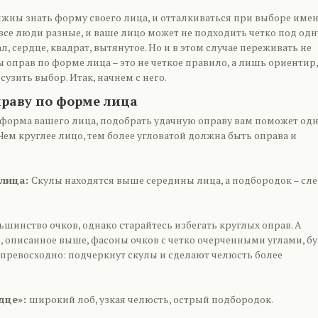
лжны знать форму своего лица, и отталкиваться при выборе име
, все люди разные, и ваше лицо может не подходить четко под одн
л, сердце, квадрат, вытянутое. Но и в этом случае переживать не
ы оправ по форме лица – это не четкое правило, а лишь ориентир,
узить выбор. Итак, начнем с него.
раву по форме лица
 форма вашего лица, подобрать удачную оправу вам поможет од
Чем круглее лицо, тем более угловатой должна быть оправа и
 лица:
Скулы находятся выше середины лица, а подбородок – сле
шинство очков, однако старайтесь избегать круглых оправ. А
, описанное выше, фасоны очков с четко очерченными углами, бу
 превосходно: подчеркнут скулы и сделают челюсть более
дце»:
широкий лоб, узкая челюсть, острый подбородок.