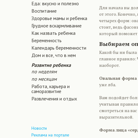
Еда: вкусно и полезно
Для начала вы до
Воспитание
от этого. Конечно
Здоровье мамы и ребенка
четырех форм: ова
Грудное вскармливание
стоит, ведь фасон
Как назвать ребенка
который поможет с
Беременность
Выбираем оп
Календарь беременности
Какой бы ни была
Дом и все, что в нем
главное правило: 
Развитие ребенка
наоборот.
по неделям
Овальная форма
по месяцам
уже лба.
Работа, карьера и
саморазвитие
Вам подойдет боль
Развлечения и отдых
учитывая правило
смотреться на вас
выразительной.
Новости
Форма лица «сер
Реклама на портале