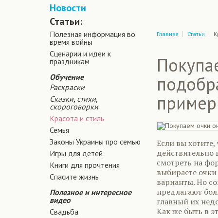
Новости
Статьи:
Полезная информация во
Главная
Статьи
К
время войны
Сценарии и идеи к
Покупае
праздникам
Обучение
подобр
Раскраски
пример
Сказки, стихи,
скороговорки
Красота и стиль
Семья
Законы Украины про семью
Если вы хотите,
действительно 
Игры для детей
смотреть на фор
Книги для прочтения
выбираете очки
Спасите жизнь
варианты. Но с
предлагают боль
Полезное и интересное
видео
главный их недо
Как же быть в э
Свадьба