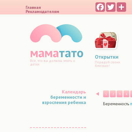
Facebook
Twitter
Sh
Главная
Рекламодателям
мама
тато
Открытки
Все, что вы должны знать о
Порадуй своих
детях
близких!
Календарь
Назад
1
2
3
4
беременности и
взросления ребенка
Беременность