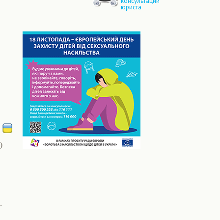
консультации
юриста
)
.