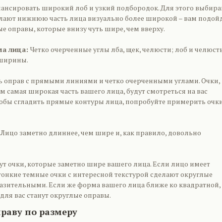
алансировать широкий лоб и узкий подбородок. Для этого выбира
елают нижнюю часть лица визуально более широкой – вам подой
е оправы, которые внизу чуть шире, чем вверху.
ма лица:
Четко очерченные углы лба, щек, челюсти; лоб и челюст
ширины.
ть оправ с прямыми линиями и четко очерченными углами. Очки,
м самая широкая часть вашего лица, будут смотреться на вас
тобы сгладить прямые контуры лица, попробуйте примерить очки
:
Лицо заметно длиннее, чем шире и, как правило, довольно
ут очки, которые заметно шире вашего лица. Если лицо имеет
тонкие темные очки с интересной текстурой сделают округлые
азительными. Если же форма вашего лица ближе ко квадратной,
ля вас станут округлые оправы.
раву по размеру