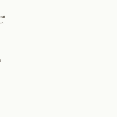
кой
 и
0