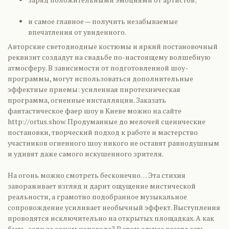
и самое главное — получить незабываемые
впечатления от увиденного.
Авторские светодиодные костюмы и яркий постановочный
реквизит создадут на свадьбе по-настоящему волшебную
атмосферу. В зависимости от подготовленной шоу-
программы, могут использоваться дополнительные
эффектные приемы: усиленная пиротехническая
программа, огненные инсталляции. Заказать
фантастическое фаер шоу в Киеве можно на сайте
http://ortus.show. Продуманные до мелочей сценические
постановки, творческий подход к работе и мастерство
участников огненного шоу никого не оставят равнодушным
и удивят даже самого искушенного зрителя.
На огонь можно смотреть бесконечно… Эта стихия
завораживает взгляд и дарит ощущение мистической
реальности, а грамотно подобранное музыкальное
сопровождение усиливает необычный эффект. Выступления
проводятся исключительно на открытых площадках. А как
быть, если за окном непогода? В этом случае всегда есть