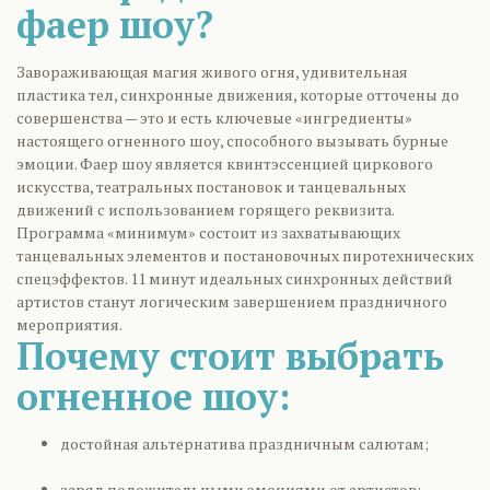
фаер шоу?
Завораживающая магия живого огня, удивительная
пластика тел, синхронные движения, которые отточены до
совершенства — это и есть ключевые «ингредиенты»
настоящего огненного шоу, способного вызывать бурные
эмоции. Фаер шоу является квинтэссенцией циркового
искусства, театральных постановок и танцевальных
движений с использованием горящего реквизита.
Программа «минимум» состоит из захватывающих
танцевальных элементов и постановочных пиротехнических
спецэффектов. 11 минут идеальных синхронных действий
артистов станут логическим завершением праздничного
мероприятия.
Почему стоит выбрать
огненное шоу:
достойная альтернатива праздничным салютам;
заряд положительными эмоциями от артистов;