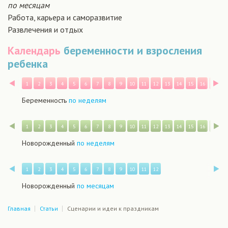
по месяцам
Работа, карьера и саморазвитие
Развлечения и отдых
Календарь
беременности и взросления
ребенка
Назад
В
1
2
3
4
5
6
7
8
9
10
11
12
13
14
15
16
17
1
Беременность
по неделям
Назад
В
1
2
3
4
5
6
7
8
9
10
11
12
13
14
15
16
17
1
Новорожденный
по неделям
Назад
В
1
2
3
4
5
6
7
8
9
10
11
12
Новорожденный
по месяцам
Главная
Статьи
Сценарии и идеи к праздникам