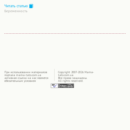
Читать статью
Беременность
|
При использовании материалов
Copyright 2007-2026 Mama-
портала mama-tato.com.ua
tato.com.ua
активная ссылка на нас является
Все права защищены.
обязательным условием
All rights reserverd.