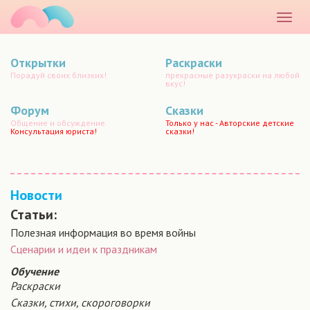
маматато
Раскр
меню
Открытки
Раскраски
Порадуй своих близких!
прекрасные разукраски на любой
вкус!
Форум
Сказки
Общение и обсуждение.
Только у нас - Авторские детские
Консультация юриста!
сказки!
Новости
Статьи:
Полезная информация во время войны
Сценарии и идеи к праздникам
Обучение
Раскраски
Сказки, стихи, скороговорки