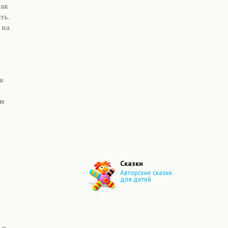
так
ть.
 на
и
ым
Сказки
Авторские сказки
для детей
 о