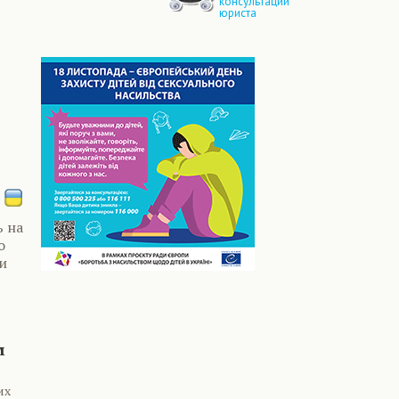
консультации
юриста
ь на
о
и
м
их