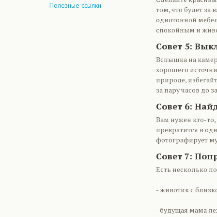
Полезные ссылки
том, что будет за
однотонной мебел
спокойным и живо
Совет 5: Вы
Вспышка на камере
хорошего источник
природе, избегай
за пару часов до з
Совет 6: Най
Вам нужен кто-то,
превратится в одн
фотографирует му
Совет 7: По
Есть несколько п
- животик с близк
- будущая мама ле