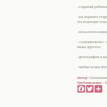
- старший ребено
- вы держите стар
это подходит толь
- поза лотоса лиц
- «супермодель» -
выше другого;
- фотографии в п
- любые асаны йог
Автор:
Сальников
Опубликовано : 1
Facebook
Twitter
Sh