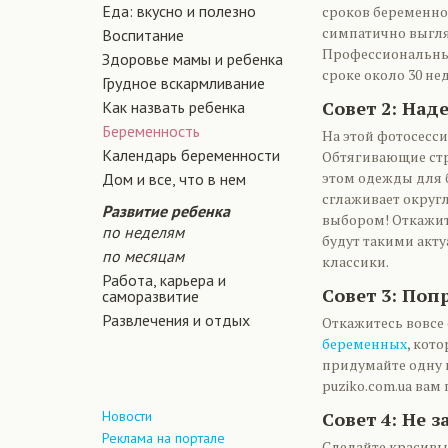
Еда: вкусно и полезно
сроков беременнос
симпатично выгляд
Воспитание
Профессиональны
Здоровье мамы и ребенка
сроке около 30 не
Грудное вскармливание
Совет 2: Над
Как назвать ребенка
Беременность
На этой фотосесс
Календарь беременности
Обтягивающие стр
этом одежды для б
Дом и все, что в нем
сглаживает округ
Развитие ребенка
выбором! Откажите
по неделям
будут такими акту
по месяцам
классики.
Работа, карьера и
Совет 3: Поп
саморазвитие
Развлечения и отдых
Откажитесь вовсе
беременных
, кот
придумайте одну 
puziko.com.ua вам
Новости
Совет 4: Не 
Реклама на портале
Сделайте красивы