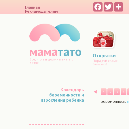
Facebook
Twitter
Sh
Главная
Рекламодателям
мама
тато
Открытки
Все, что вы должны знать о
Порадуй своих
детях
близких!
Календарь
Назад
1
2
3
4
беременности и
взросления ребенка
Беременность