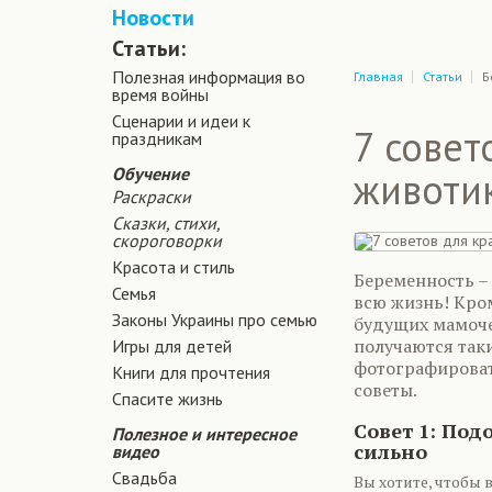
Новости
Статьи:
Полезная информация во
Главная
Статьи
Б
время войны
Сценарии и идеи к
7 совет
праздникам
Обучение
животи
Раскраски
Сказки, стихи,
скороговорки
Красота и стиль
Беременность –
Семья
всю жизнь! Кро
Законы Украины про семью
будущих мамочек
получаются так
Игры для детей
фотографироват
Книги для прочтения
советы.
Спасите жизнь
Совет 1: Под
Полезное и интересное
сильно
видео
Свадьба
Вы хотите, чтобы