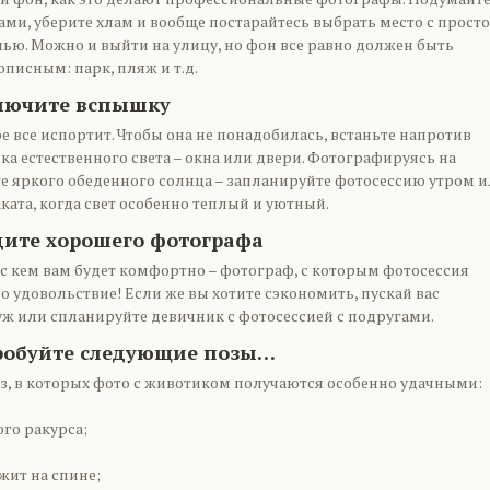
 вами, уберите хлам и вообще постарайтесь выбрать место с прост
ью. Можно и выйти на улицу, но фон все равно должен быть
писным: парк, пляж и т.д.
ключите вспышку
 все испортит. Чтобы она не понадобилась, встаньте напротив
а естественного света – окна или двери. Фотографируясь на
те яркого обеденного солнца – запланируйте фотосессию утром 
аката, когда свет особенно теплый и уютный.
дите хорошего фотографа
 с кем вам будет комфортно – фотограф, с которым фотосессия
о удовольствие! Если же вы хотите сэкономить, пускай вас
ж или спланируйте девичник с фотосессией с подругами.
пробуйте следующие позы…
оз, в которых фото с животиком получаются особенно удачными:
ого ракурса;
жит на спине;