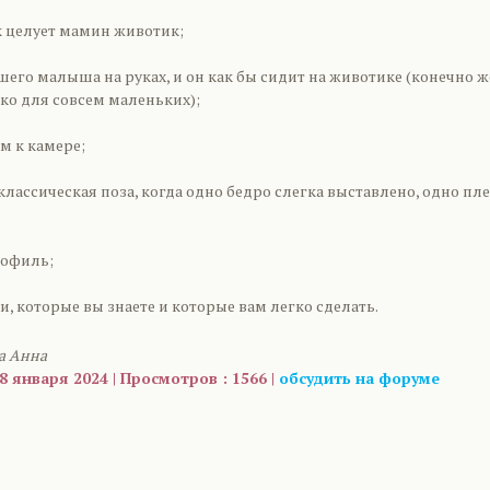
к целует мамин животик;
шего малыша на руках, и он как бы сидит на животике (конечно ж
ко для совсем маленьких);
ом к камере;
 классическая поза, когда одно бедро слегка выставлено, одно пл
рофиль;
и, которые вы знаете и которые вам легко сделать.
а Анна
8 января 2024 | Просмотров : 1566 |
обсудить на форуме
are