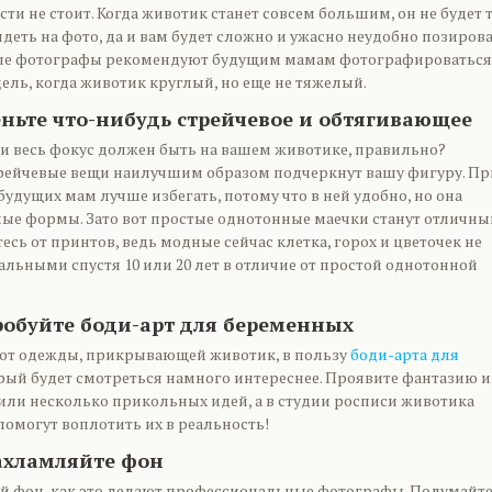
ти не стоит. Когда животик станет совсем большим, он не будет 
еть на фото, да и вам будет сложно и ужасно неудобно позирова
е фотографы рекомендуют будущим мамам фотографироваться
дель, когда животик круглый, но еще не тяжелый.
еньте что-нибудь стрейчевое и обтягивающее
ии весь фокус должен быть на вашем животике, правильно?
ейчевые вещи наилучшим образом подчеркнут вашу фигуру. Пр
удущих мам лучше избегать, потому что в ней удобно, но она
лые формы. Зато вот простые однотонные маечки станут отличн
сь от принтов, ведь модные сейчас клетка, горох и цветочек не
альными спустя 10 или 20 лет в отличие от простой однотонной
робуйте боди-арт для беременных
 от одежды, прикрывающей животик, в пользу
боди-арта для
орый будет смотреться намного интереснее. Проявите фантазию и
или несколько прикольных идей, а в студии росписи животика
 помогут воплотить их в реальность!
захламляйте фон
й фон, как это делают профессиональные фотографы. Подумайте