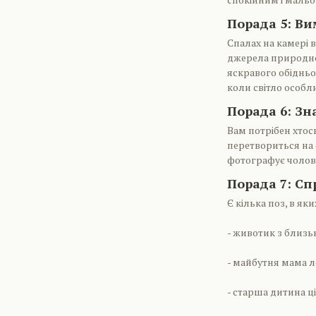
Порада 5: Ви
Спалах на камері 
джерела природног
яскравого обідньо
коли світло особли
Порада 6: Зн
Вам потрібен хтос
перетвориться на 
фотографує чолові
Порада 7: Сп
Є кілька поз, в я
- животик з близь
- майбутня мама л
- старша дитина ц