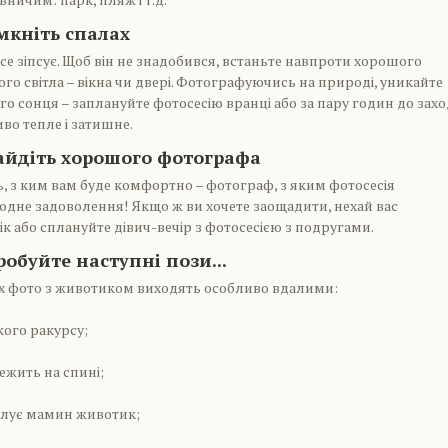
мкніть спалах
все зіпсує. Щоб він не знадобився, встаньте навпроти хорошого
о світла – вікна чи двері. Фотографуючись на природі, уникайте
го сонця – заплануйте фотосесію вранці або за пару годин до захо
во тепле і затишне.
айдіть хорошого фотографа
ь, з ким вам буде комфортно – фотограф, з яким фотосесія
одне задоволення! Якщо ж ви хочете заощадити, нехай вас
к або сплануйте дівич-вечір з фотосесією з подругами.
робуйте наступні пози...
ких фото з животиком виходять особливо вдалими:
кого ракурсу;
ежить на спині;
ілує мамин животик;