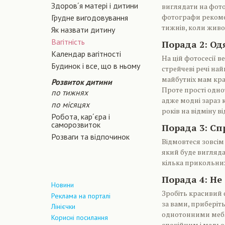
Здоров´я матері і дитини
виглядати на фото
фотографи рекоме
Грудне вигодовування
тижнів, коли живо
Як назвати дитину
Вагiтнiсть
Порада 2: Од
Календар вагітності
На цій фотосесії 
Будинок і все, що в ньому
стрейчеві речі на
майбутніх мам кра
Розвиток дитини
Проте прості одно
по тижнях
адже модні зараз к
по місяцях
років на відміну в
Робота, кар´єра і
саморозвиток
Порада 3: Сп
Розваги та відпочинок
Відмовтеся зовсім
який буде вигляда
кілька прикольних
Порада 4: Не
Новини
Зробіть красивий 
Реклама на порталі
за вами, приберіт
Лінієчки
однотонними мебл
Корисні посилання
спокійним і мальов