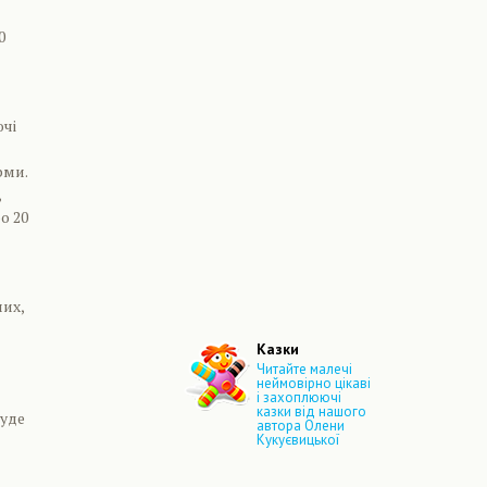
0
ючі
рми.
,
о 20
них,
Казки
Читайте малечі
неймовірно цікаві
і захоплюючі
казки від нашого
буде
автора Олени
Кукуєвицької