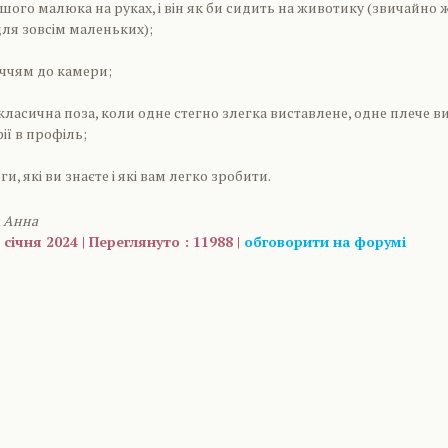
шого малюка на руках, і він як би сидить на животику (звичайно ж
для зовсім маленьких);
иччям до камери;
 класична поза, коли одне стегно злегка виставлене, одне плече в
ії в профіль;
ги, які ви знаєте і які вам легко зробити.
а Анна
 січня 2024 | Переглянуто : 11988 |
обговорити на форумі
are