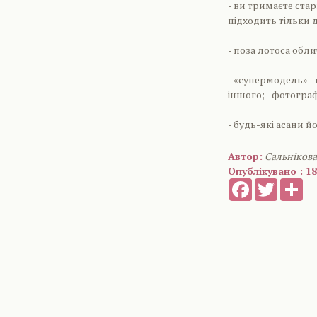
- ви тримаєте стар
підходить тільки 
- поза лотоса обл
- «супермодель» -
іншого; - фотограф
- будь-які асани йо
Автор:
Сальніков
Опублікувано : 18
Facebook
Twitter
Sh