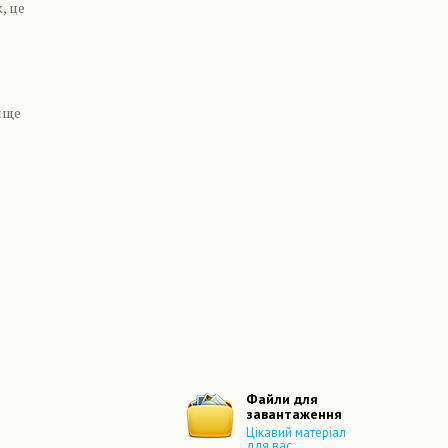
, це
ище
Файли для
завантаження
Цікавий матеріал
для вас