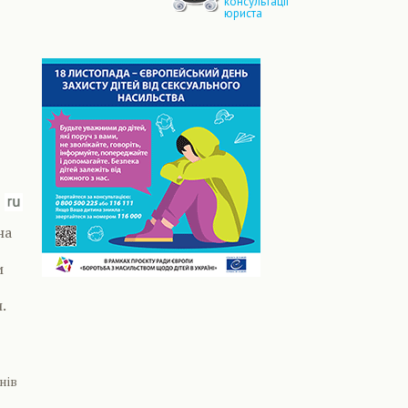
консультації
юриста
на
и
.
нів