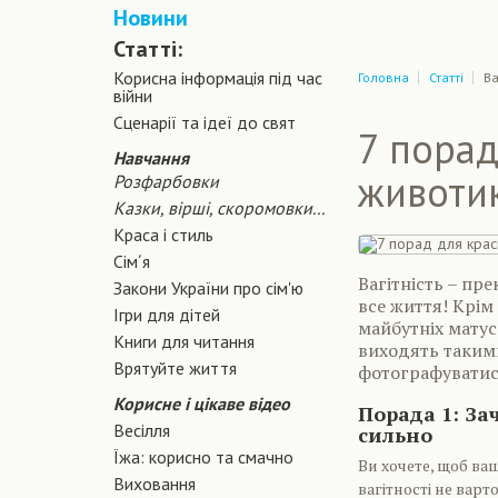
Новини
Статті:
Корисна інформація під час
Головна
Статті
Ва
війни
Сценарiї та iдеї до свят
7 порад
Навчання
животи
Розфарбовки
Казки, вірші, скоромовки...
Краса і стиль
Сiм´я
Вагітність – пр
Закони України про сiм'ю
все життя! Крім
Ігри для дітей
майбутніх матус
Книги для читання
виходять таким
Врятуйте життя
фотографуватис
Корисне і цікаве відео
Порада 1: За
Весілля
сильно
Їжа: корисно та смачно
Ви хочете, щоб ва
Виховання
вагітності не варт