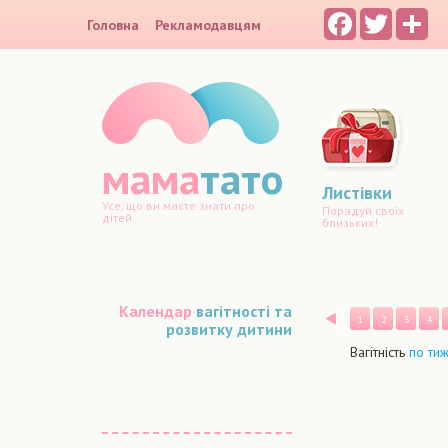
Facebook
Twitter
Sh
Головна
Рекламодавцям
мама
тато
Листівки
Усе, що ви маєте знати про
Порадуй своїх
дітей
близьких!
Календар
вагітності та
Назад
1
2
3
4
розвитку дитини
Вагітність
по ти