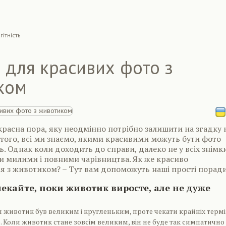
гiтнiсть
 для красивих фото з
ком
екрасна пора, яку неодмінно потрібно залишити на згадку 
 того, всі ми знаємо, якими красивими можуть бути фото
ь. Однак коли доходить до справи, далеко не у всіх знімк
и милими і повними чарівництва. Як же красиво
я з животиком? – Тут вам допоможуть наші прості поради
чекайте, поки животик виросте, але не дуже
ш животик був великим і кругленьким, проте чекати крайніх термі
о. Коли животик стане зовсім великим, він не буде так симпатично