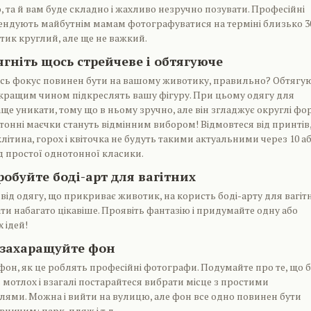
, та й вам буде складно і жахливо незручно позувати. Професійні
ндують майбутнім мамам фотографуватися на терміні близько 3
тик круглий, але ще не важкий.
ягніть щось стрейчеве і обтягуюче
весь фокус повинен бути на вашому животику, правильно? Обтягу
йкращим чином підкреслять вашу фігуру. При цьому одягу для
ще уникати, тому що в ньому зручно, але він згладжує округлі фо
тонні маєчки стануть відмінним вибором! Відмовтеся від принтів
літина, горох і квіточка не будуть такими актуальними через 10 аб
ід простої однотонної класики.
робуйте боді-арт для вагітних
 від одягу, що прикриває животик, на користь боді-арту для вагіт
ти набагато цікавіше. Проявіть фантазію і придумайте одну або
 ідей!
 захаращуйте фон
фон, як це роблять професійні фотографи. Подумайте про те, що 
ь мотлох і взагалі постарайтеся вибрати місце з простими
ями. Можна і вийти на вулицю, але фон все одно повинен бути
ничим: парк, пляж і т.д.