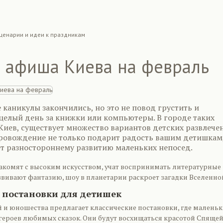
ценарии и идеи к праздникам
я афиша Киева на февраль
каникулы закончились, но это не повод грустить и
 целый день за книжки или компьютеры. В городе таких
Киев, существует множество вариантов детских развлече
ровождение не только подарит радость вашим детишкам,
ет разностороннему развитию маленьких непосед.
накомят с высоким искусством, учат воспринимать литературные
звивают фантазию, шоу в планетарии раскроет загадки Вселенно
 постановки для детишек
 и юношества предлагает классические постановки, где маленьк
 героев любимых сказок. Они будут восхищаться красотой Спяще