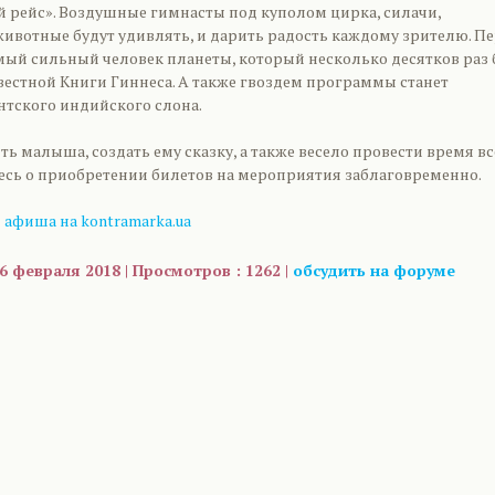
й рейс». Воздушные гимнасты под куполом цирка, силачи,
ивотные будут удивлять, и дарить радость каждому зрителю. П
мый сильный человек планеты, который несколько десятков раз
естной Книги Гиннеса. А также гвоздем программы станет
нтского индийского слона.
ть малыша, создать ему сказку, а также весело провести время в
тесь о приобретении билетов на мероприятия заблаговременно.
 афиша на kontramarka.ua
6 февраля 2018 | Просмотров : 1262 |
обсудить на форуме
are