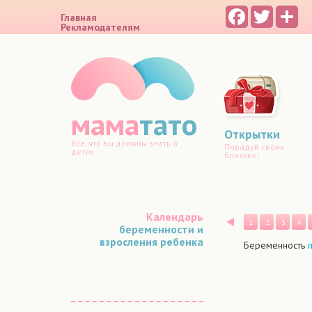
Facebook
Twitter
Sh
Главная
Рекламодателям
мама
тато
Открытки
Все, что вы должны знать о
Порадуй своих
детях
близких!
Календарь
Назад
1
2
3
4
беременности и
взросления ребенка
Беременность