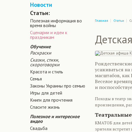
Новости
Статьи:
Полезная информация во
Главная
Статьи
С
время войны
Сценарии и идеи к
Детска
праздникам
Обучение
Раскраски
Сказки, стихи,
Рождественские 
скороговорки
усаживаться на
Красота и стиль
масштабов, как 
Семья
Веселое времяп
Законы Украины про семью
и поспособству
Игры для детей
Походы в театр з
Книги для прочтения
произведения, ра
Спасите жизнь
Театральные
Полезное и интересное
видео
КМАТОБ для детей
Свадьба
зрители встретят