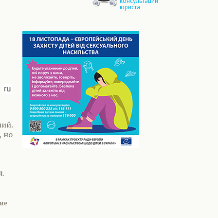
консультации
юриста
ний.
 но
й.
ие
й