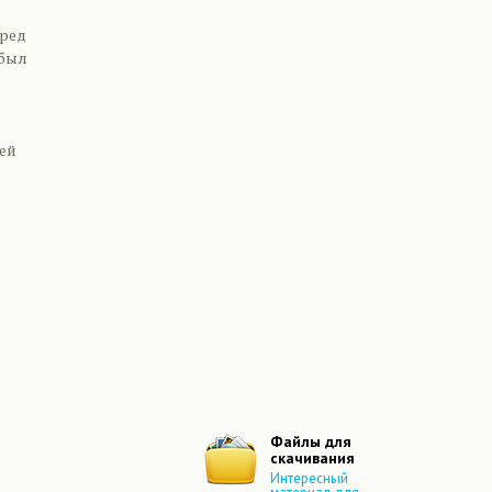
еред
 был
сей
Файлы для
скачивания
Интересный