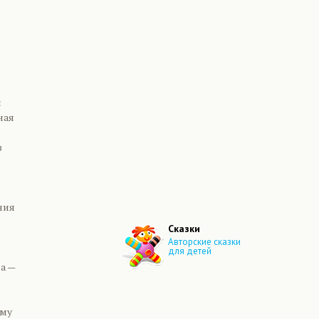
я
ная
в
ния
Сказки
Авторские сказки
для детей
а —
мму