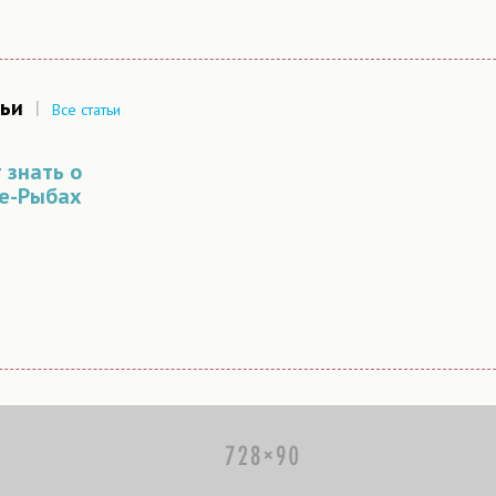
ьи
|
Все статьи
 знать о
ке-Рыбах