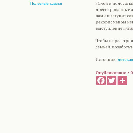
«Слон и полосаты
Полезные ссылки
дрессированные ж
вами выступит са
рекордсменом изв
выступление гига
Чтобы не расстрои
семьей, позаботь
Источник:
детская
Опубликовано : 0
Facebook
Twitter
Sh