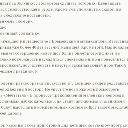
ивать за Золушку, с восторгом слушать историю «Двенадцать
ься смелостью Кая и Герды. Кроме уже упомянутых сказок, вы
ь следующие постановки:
 и семь гномов»;
а»;
овянный солдатик».
риглашает в путешествие с Бременскими музыкантами. Известна
Гримм уже более 40 лет веселит малышей. Кроме того, Националь
вывает совершенно новое шоу. Купив билет и сертификат, вы
олько возможность насладиться спектаклями, но и повеселится 
ерсонажей, поучаствовать в квесте и захватывающей игре. Такой
тоящим праздником.
ологии разнообразили искусство, и у детишек такие представле
еподдельный восторг. Не упустите возможность посмотреть
ль «Мечтатели». В процессе представления маленькие непоседы
ассивными наблюдателями, они станут активными участниками
 будут выступать в компьютерных костюмах. Шоу такого масштаб
сей Европе.
рк Украины также приготовил для детишек новую шоу-програ