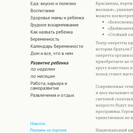
Еда: вкусно и полезно
Красавицы, переж
месяцев», удивлят
Воспитание
можете посмотрет
Здоровье мамы и ребенка
«Белоснежка
Грудное вскармливание
«Дюймовочк
Как назвать ребенка
«Стойкий ол
Беременность
Театр оперетты п
Календарь беременности
история братьев 
Дом и все, что в нем
оперетта организо
приобретаете не т
Развитие ребенка
кругу известных п
по неделям
поход станет нас
по месяцам
Работа, карьера и
Современные техн
саморазвитие
и шоу вызывают н
Развлечения и отдых
световой спектак
непросто будут п
программы. Герои
единственное во в
Новости
Национальный ци
Реклама на портале