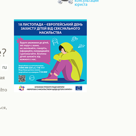
консультации
юриста
е?
ая
Что
ься,