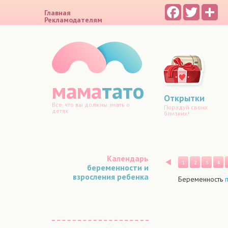
Facebook
Twitter
Sh
Главная
Рекламодателям
мама
тато
Открытки
Все, что вы должны знать о
Порадуй своих
детях
близких!
Календарь
Назад
1
2
3
4
беременности и
взросления ребенка
Беременность