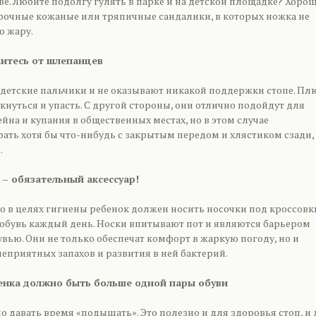
е. Любите подолгу гулять в парке и на детской площадке? Хоро
рочные кожаные или тряпичные сандалики, в которых ножка не
ю жару.
житесь от шлепанцев
детские пальчики и не оказывают никакой поддержки стопе. Плю
ткнуться и упасть. С другой стороны, они отлично подойдут для
ейна и купания в общественных местах, но в этом случае
ать хотя бы что-нибудь с закрытым передом и хлястиком сзади, 
.
 – обязательный аксессуар!
но в целях гигиены ребенок должен носить носочки под кроссовк
обувь каждый день. Носки впитывают пот и являются барьером
вью. Они не только обеспечат комфорт в жаркую погоду, но и
неприятных запахов и развития в ней бактерий.
бенка должно быть больше одной пары обуви
 давать время «подышать». Это полезно и для здоровья стоп, и 