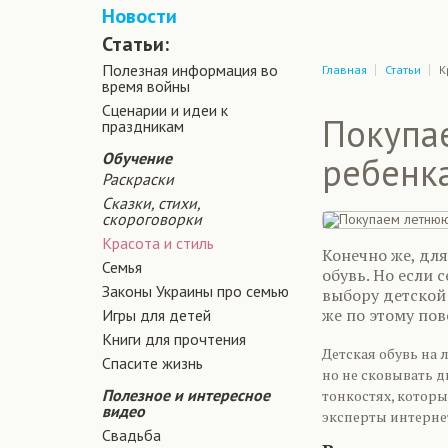
Новости
Статьи:
Полезная информация во
Главная
Статьи
К
время войны
Сценарии и идеи к
Покупа
праздникам
Обучение
ребенка
Раскраски
Сказки, стихи,
скороговорки
Красота и стиль
Конечно же, для
Семья
обувь. Но если 
Законы Украины про семью
выбору детской
же по этому по
Игры для детей
Книги для прочтения
Детская обувь на 
Спасите жизнь
но не сковывать д
Полезное и интересное
тонкостях, которы
видео
эксперты интернет
Свадьба