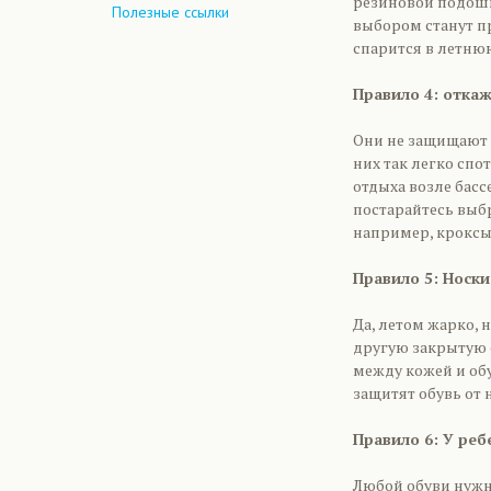
резиновой подошв
Полезные ссылки
выбором станут п
спарится в летню
Правило 4: отка
Они не защищают 
них так легко спо
отдыха возле басс
постарайтесь выбр
например, кроксы
Правило 5: Носки
Да, летом жарко, 
другую закрытую 
между кожей и обу
защитят обувь от 
Правило 6: У ре
Любой обуви нужно