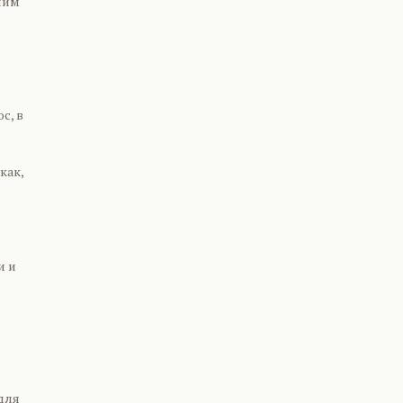
шим
с, в
как,
и и
для