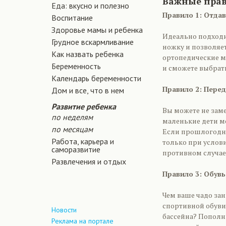
Важные прав
Еда: вкусно и полезно
Правило 1: Отда
Воспитание
Здоровье мамы и ребенка
Идеально подходи
Грудное вскармливание
ножку и позволяет
Как назвать ребенка
ортопедические мо
Беременность
и сможете выбрат
Календарь беременности
Правило 2: Пере
Дом и все, что в нем
Развитие ребенка
Вы можете не заме
по неделям
маленькие дети мог
по месяцам
Если прошлогодняя
Работа, карьера и
только при услови
саморазвитие
противном случае 
Развлечения и отдых
Правило 3: Обув
Чем ваше чадо за
спортивной обуви
Новости
бассейна? Пополн
Реклама на портале