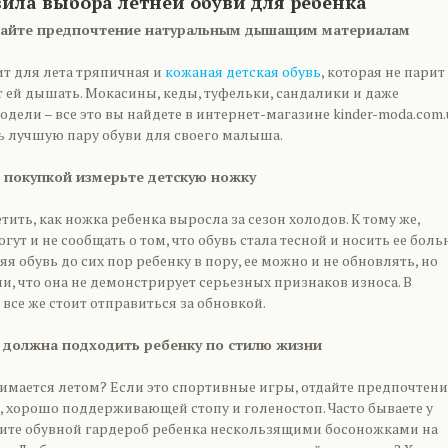
ила выбора летней обуви для ребенка
вайте предпочтение натуральным дышащим материалам
т для лета тряпичная и
кожаная детская обувь
, которая не парит
 ей дышать. Мокасины, кеды, туфельки, сандалики и даже
дели – все это вы найдете в интернет-магазине kinder-moda.com.
ь лучшую пару обуви для своего малыша.
д покупкой измерьте детскую ножку
тить, как ножка ребенка выросла за сезон холодов. К тому же,
ут и не сообщать о том, что обувь стала тесной и носить ее больн
 обувь до сих пор ребенку в пору, ее можно и не обновлять, но
и, что она не демонстрирует серьезных признаков износа. В
все же стоит отправиться за обновкой.
ь должна подходить ребенку по стилю жизни
нимается летом? Если это спортивные игры, отдайте предпочтени
, хорошо поддерживающей стопу и голеностоп. Часто бываете у
ите обувной гардероб ребенка нескользящими босоножками на