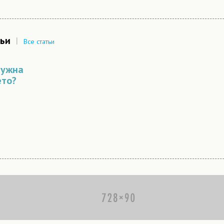
ьи
|
Все статьи
нужна
ето?