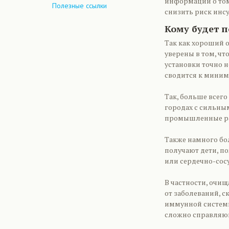
информации о том
Полезные ссылки
снизить риск инсу
Кому будет п
Так как хороший о
уверены в том, чт
установки точно н
сводится к миним
Так, больше всего
городах с сильны
промышленные ра
Также намного бо
получают дети, п
или сердечно-сос
В частности, очи
от заболеваний, с
иммунной системы
сложно справляю