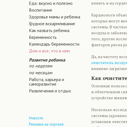
Еда: вкусно и полезно
влиять и на серде
Воспитание
Кардиологи объяс
Здоровье мамы и ребенка
которые могут мен
Грудное вскармливание
системы. В частн
Как назвать ребенка
воздуха и заболев
Беременность
того, другие исс
Календарь беременности
факторов риска р
Дом и все, что в нем
Да, на чистоту во
Развитие ребенка
очиститель возду
по неделям
влияние загрязнен
по месяцам
Как очистите
Работа, карьера и
саморазвитие
Основная польза о
Развлечения и отдых
и облегчением сим
устройство миним
Несколько исслед
системы (кровяно
Новости
установки очисти
Реклама на портале