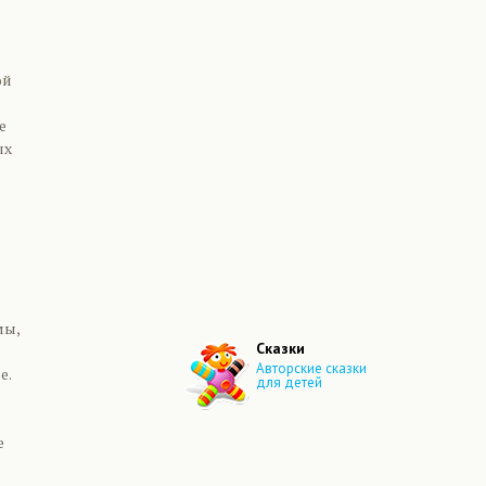
ой
е
ых
мы,
Сказки
Авторские сказки
е.
для детей
е