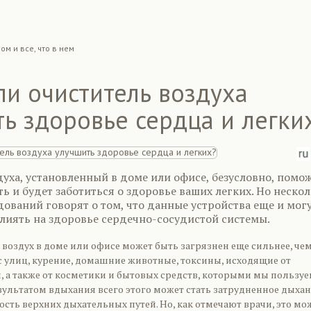
ом и все, что в нем
и очиститель воздуха
ь здоровье сердца и легки
уха, установленный в доме или офисе, безусловно, помо
ь и будет заботиться о здоровье ваших легких. Но неско
ований говорят о том, что данные устройства еще и мог
лиять на здоровье сердечно-сосудистой системы.
о воздух в доме или офисе может быть загрязнен еще сильнее, че
с улиц, курение, домашние животные, токсины, исходящие от
, а также от косметики и бытовых средств, которыми мы пользу
ультатом вдыхания всего этого может стать затрудненное дыхан
сть верхних дыхательных путей. Но, как отмечают врачи, это мо