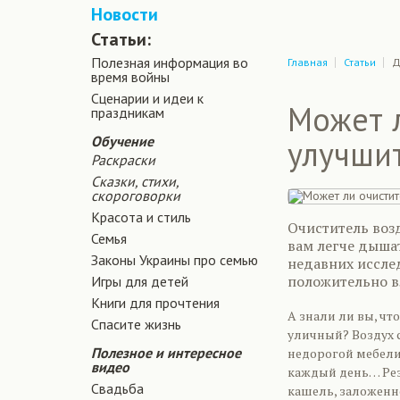
Новости
Статьи:
Полезная информация во
Главная
Статьи
Д
время войны
Сценарии и идеи к
Может л
праздникам
Обучение
улучшит
Раскраски
Сказки, стихи,
скороговорки
Красота и стиль
Очиститель возд
Семья
вам легче дышат
Законы Украины про семью
недавних исслед
положительно в
Игры для детей
Книги для прочтения
А знали ли вы, чт
Спасите жизнь
уличный? Воздух 
Полезное и интересное
недорогой мебели
видео
каждый день… Рез
Свадьба
кашель, заложенно