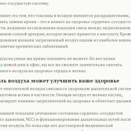
чно-сосудистую систему.
няют это тем, что токсины в воздухе являются раздражителями,
ять химию крови – это и влияет на здоровье сердечно-сосудист
ости, недавние исследования показали связь между загрязнением
анием сонной артерии, которое может привести к инсульту. Кром
ледования назвали загрязненный воздух одним из наиболее важн
азвития хронических заболеваний.
здуха на улице вы прямо повлиять не можете. Но вот купив
ха
домой или в офис, вы все же сможете значительно снизить
ного воздуха на здоровье сердца и легких.
ль воздуха может улучшить ваше здоровье
т очистителей воздуха связана со здоровьем дыхательной систе
птомов астмы в частности. Очищая воздух от мелких частиц,
изирует влияние загрязнителей на здоровье и облегчает дыхани
ований показали улучшение состояния сердечно-сосудистой
го давления, ЧСС) и функционирования дыхательных путей посл
теля воздуха. Но пока еще нет достоверной медицинской