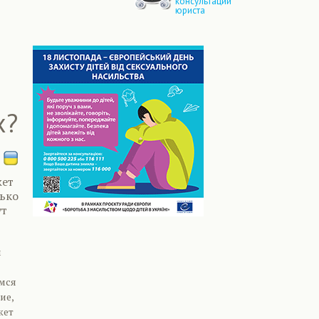
консультации
юриста
х?
жет
лько
ут
м
емся
ие,
жет