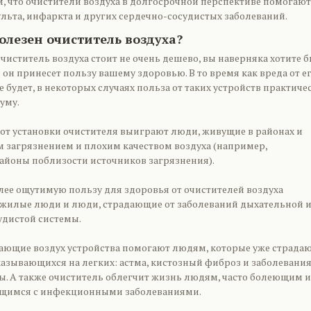
, что очистители воздуха в долгосрочной перспективе помогают
льта, инфаркта и других сердечно-сосудистых заболеваний.
олезен очиститель воздуха?
чиститель воздуха стоит не очень дешево, вы наверняка хотите 
о он принесет пользу вашему здоровью. В то время как вреда от е
е будет, в некоторых случаях польза от таких устройств практиче
уму.
 от установки очистителя выиграют люди, живущие в районах и
м загрязнением и плохим качеством воздуха (например,
йоны поблизости источников загрязнения).
лее ощутимую пользу для здоровья от очистителей воздуха
ожилые люди и люди, страдающие от заболеваний дыхательной и
удистой системы.
щающие воздух устройства помогают людям, которые уже страда
казывающихся на легких: астма, кистозный фиброз и заболевани
. А также очиститель облегчит жизнь людям, часто болеющим и
щимся с инфекционными заболеваниями.