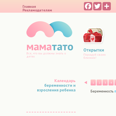
Facebook
Twitter
Sh
Главная
Рекламодателям
мама
тато
Открытки
Все, что вы должны знать о
Порадуй своих
детях
близких!
Календарь
Назад
1
2
3
4
беременности и
взросления ребенка
Беременность