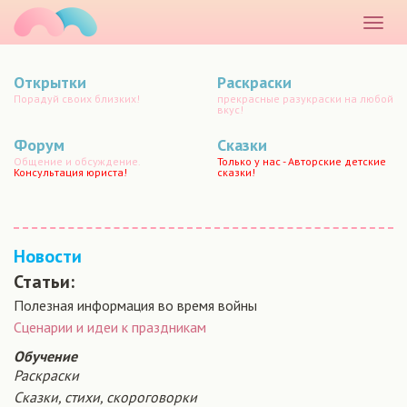
маматато
Раскр
меню
Открытки
Раскраски
Порадуй своих близких!
прекрасные разукраски на любой
вкус!
Форум
Сказки
Общение и обсуждение.
Только у нас - Авторские детские
Консультация юриста!
сказки!
Новости
Статьи:
Полезная информация во время войны
Сценарии и идеи к праздникам
Обучение
Раскраски
Сказки, стихи, скороговорки