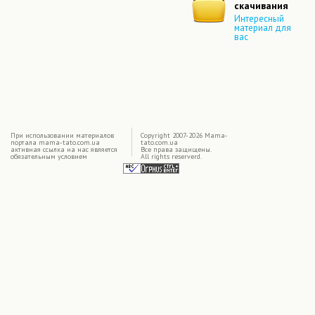
скачивания
Интересный
материал для
вас
|
При использовании материалов
Copyright 2007-2026 Mama-
портала mama-tato.com.ua
tato.com.ua
активная ссылка на нас является
Все права защищены.
обязательным условием
All rights reserverd.