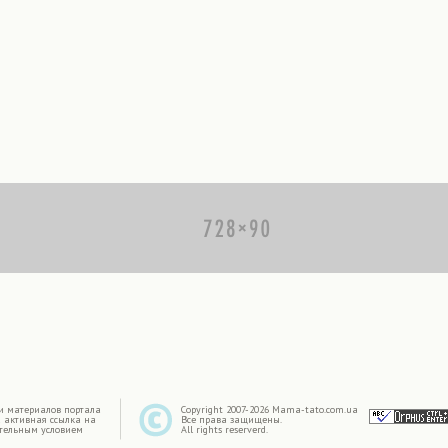
|
и материалов портала
Copyright 2007-2026 Mama-tato.com.ua
 активная ссылка на
Все права защищены.
ательным условием
All rights reserverd.