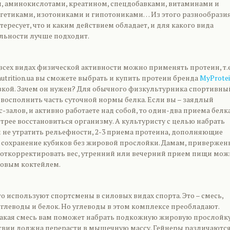
 аминокислотами, креатином, спецдобавками, витаминами и
гетиками, изотониками и гипотониками… Из этого разнообрази
нтересует, что и каким действием обладает, и для какого вида
льности лучше подходит.
всех видах физической активности можно применять протеин, т.е
tnutrition.ua вы сможете выбрать и купить протеин бренда
MyProtei
вкой. Зачем он нужен? Для обычного физкультурника спортивны
 восполнить часть суточной нормы белка. Если вы – заядлый
-залов, и активно работаете над собой, то один-два приема белка
трее восстановиться организму. А культуристу с целью набрать
м не утратить рельефности, 2-3 приема протеина, дополняющие
т сохранение кубиков без жировой прослойки. Дамам, привержен
 откорректировать вес, утренний или вечерний прием пищи мож
новым коктейлем.
о используют спортсмены в силовых видах спорта. Это – смесь,
леводы и белок. Но углеводы в этом комплексе преобладают.
акая смесь вам поможет набрать подкожную жировую прослойку
твии должна перерасти в мышечную массу. Гейнеры различаются