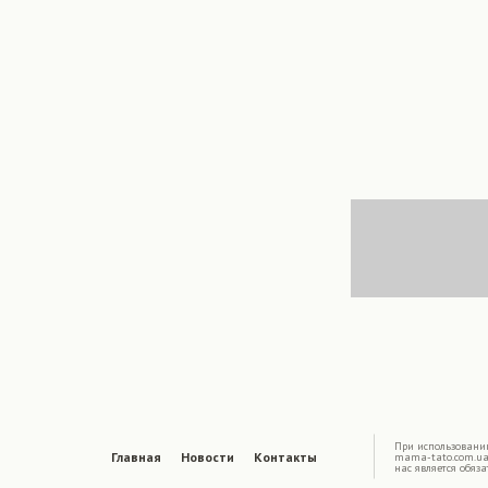
|
При использовани
Главная
Новости
Контакты
mama-tato.com.ua
нас является обяз