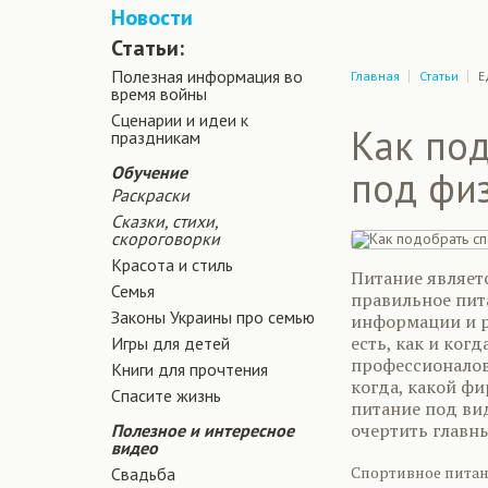
Новости
Статьи:
Полезная информация во
Главная
Статьи
Е
время войны
Сценарии и идеи к
Как по
праздникам
Обучение
под фи
Раскраски
Сказки, стихи,
скороговорки
Красота и стиль
Питание являет
Семья
правильное пит
Законы Украины про семью
информации и ре
есть, как и ког
Игры для детей
профессионалов,
Книги для прочтения
когда, какой ф
Спасите жизнь
питание под ви
очертить главны
Полезное и интересное
видео
Спортивное питан
Свадьба