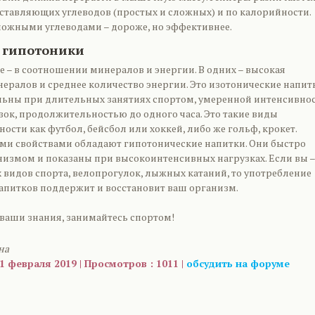
оставляющих углеводов (простых и сложных) и по калорийности.
ложными углеводами – дороже, но эффективнее.
 гипотоники
е – в соотношении минералов и энергии. В одних – высокая
ералов и среднее количество энергии. Это изотонические напит
ьны при длительных занятиях спортом, умеренной интенсивно
зок, продолжительностью до одного часа. Это такие виды
ости как футбол, бейсбол или хоккей, либо же гольф, крокет.
и свойствами обладают гипотонические напитки. Они быстро
низмом и показаны при высокоинтенсивных нагрузках. Если вы –
 видов спорта, велопрогулок, лыжных катаний, то употребление
апитков поддержит и восстановит ваш организм.
ваши знания, занимайтесь спортом!
на
1 февраля 2019 | Просмотров : 1011 |
обсудить на форуме
are