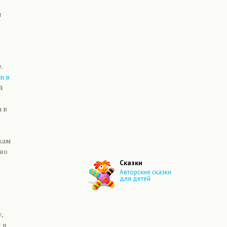
я
.
n в
й
 в
кам
но
Сказки
Авторские сказки
для детей
,
 в