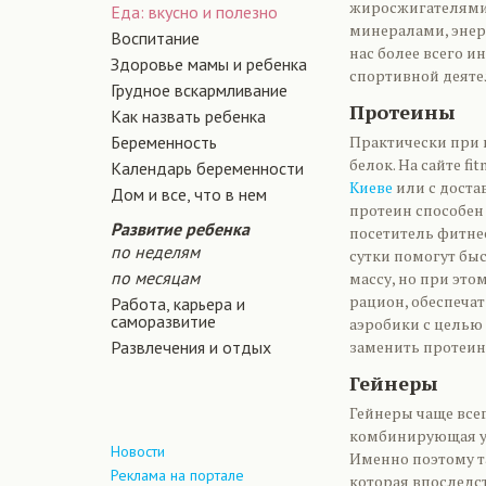
жиросжигателями,
Еда: вкусно и полезно
минералами, энер
Воспитание
нас более всего и
Здоровье мамы и ребенка
спортивной деяте
Грудное вскармливание
Протеины
Как назвать ребенка
Беременность
Практически при 
белок. На сайте fi
Календарь беременности
Киеве
или с доста
Дом и все, что в нем
протеин способен
Развитие ребенка
посетитель фитнес
по неделям
сутки помогут быс
по месяцам
массу, но при это
рацион, обеспеча
Работа, карьера и
саморазвитие
аэробики с целью
Развлечения и отдых
заменить протеи
Гейнеры
Гейнеры чаще всег
комбинирующая уг
Новости
Именно поэтому т
Реклама на портале
которая впоследс