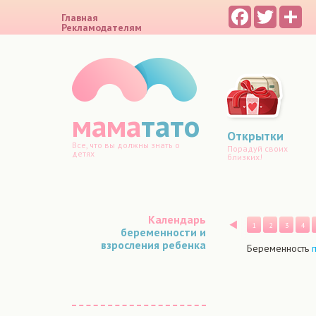
Facebook
Twitter
Sh
Главная
Рекламодателям
мама
тато
Открытки
Все, что вы должны знать о
Порадуй своих
детях
близких!
Календарь
Назад
1
2
3
4
беременности и
взросления ребенка
Беременность