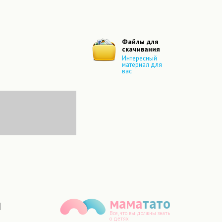
Файлы для
скачивания
Интересный
материал для
вас
мама
тато
Все, что вы должны знать
о детях