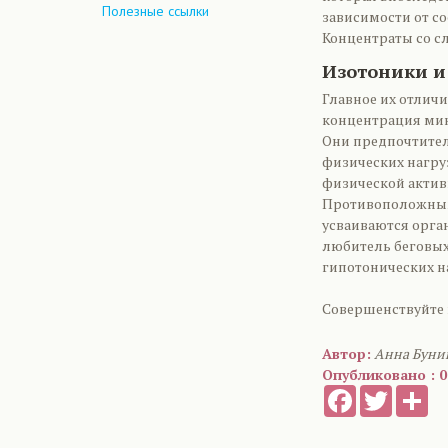
Полезные ссылки
зависимости от с
Концентраты со с
Изотоники и
Главное их отличи
концентрация мин
Они предпочтител
физических нагру
физической активн
Противоположным
усваиваются орга
любитель беговых
гипотонических н
Совершенствуйте 
Автор:
Анна Буни
Опубликовано : 0
Facebook
Twitter
Sh