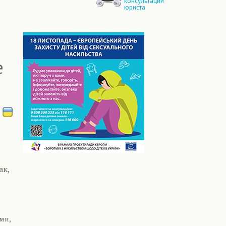
консультации
юриста
е
ак,
ми,