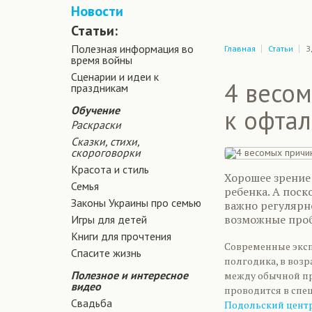
Новости
Статьи:
Полезная информация во
Главная
Статьи
З
время войны
Сценарии и идеи к
4 весо
праздникам
Обучение
к офта
Раскраски
Сказки, стихи,
скороговорки
Красота и стиль
Хорошее зрение
Семья
ребенка. А поск
Законы Украины про семью
важно регулярн
возможные пробл
Игры для детей
Книги для прочтения
Современные эксп
Спасите жизнь
полгодика, в возра
Полезное и интересное
между обычной пр
видео
проводится в спе
Свадьба
Подольский цент