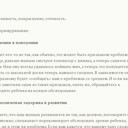
зливость, покраснение, отечность;
 прищуривание.
нения в поведении
ет что-то не так, как обычно, это может быть признаком проблем
, раньше малыш смотрел телевизор с дивана, а теперь садится 
. Или ему всегда удавалось поймать мяч, а теперь это получается
ть со школьной доски теперь намного сложнее. В зависимости о
-разному будет «сообщать» вам о проблемах со зрением. И если в
ы заметили один из таких признаков, опять же, обращайтесь к
едите ребенка на полное обследование.
полагаемая задержка в развитии
ете, что ваш малыш развивается не так, как должен, поговорите 
зможно, специалист порекомендует обследовать зрение ребенка,
 не в этом ли проблема. Если вам кажется, что вашему чаду слож