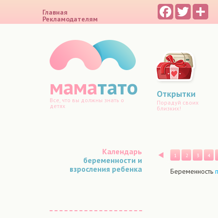
Facebook
Twitter
Sh
Главная
Рекламодателям
мама
тато
Открытки
Все, что вы должны знать о
Порадуй своих
детях
близких!
Календарь
Назад
1
2
3
4
беременности и
взросления ребенка
Беременность