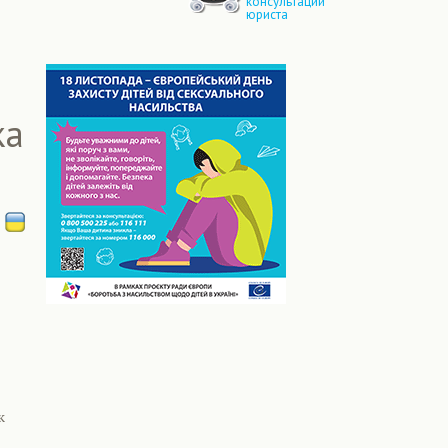
консультации
юриста
ка
к