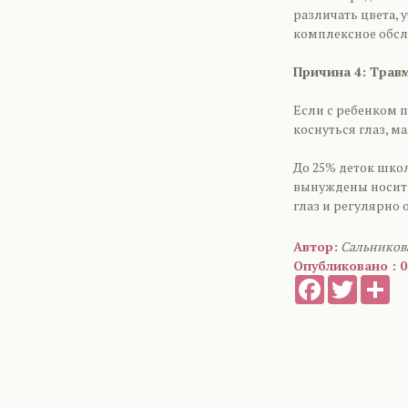
различать цвета, 
комплексное обсл
Причина 4: Травм
Если с ребенком 
коснуться глаз, м
До 25% деток школ
вынуждены носить
глаз и регулярно 
Автор:
Сальников
Опубликовано : 0
Facebook
Twitter
Sh