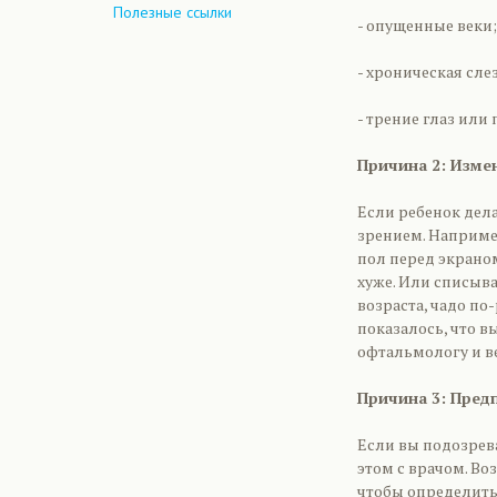
Полезные ссылки
- опущенные веки;
- хроническая сле
- трение глаз или
Причина 2: Изме
Если ребенок дела
зрением. Например
пол перед экраном
хуже. Или списыва
возраста, чадо по
показалось, что в
офтальмологу и в
Причина 3: Пред
Если вы подозрева
этом с врачом. Во
чтобы определить,