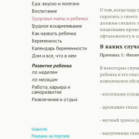
Еда: вкусно и полезно
О том, когда чаду
Воспитание
спросить у своего
Здоровье мамы и ребенка
должны следить з
Грудное вскармливание
плановыми провер
Как назвать ребенка
офтальмологу и з
Беременность
В каких случ
Календарь беременности
Причина 1: Физи
Дом и все, что в нем
Развитие ребенка
В некоторых случ
по неделям
ребенка и его гла
по месяцам
комплексное обсл
Работа, карьера и
саморазвитие
- косоглазие (схо
Развлечения и отдых
- дрожащие глаза;
- мутный зрачок (
Новости
- выпученные глаз
Реклама на портале