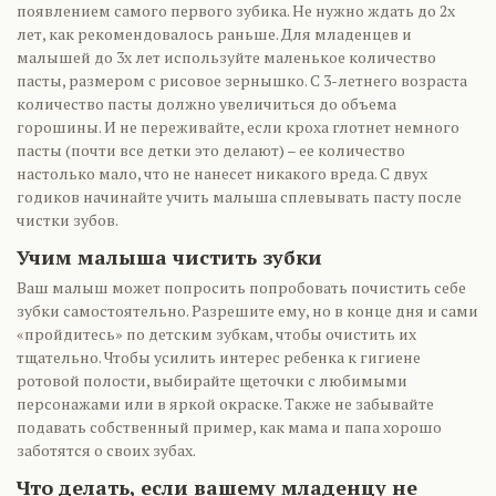
появлением самого первого зубика. Не нужно ждать до 2х
лет, как рекомендовалось раньше. Для младенцев и
малышей до 3х лет используйте маленькое количество
пасты, размером с рисовое зернышко. С 3-летнего возраста
количество пасты должно увеличиться до объема
горошины. И не переживайте, если кроха глотнет немного
пасты (почти все детки это делают) – ее количество
настолько мало, что не нанесет никакого вреда. С двух
годиков начинайте учить малыша сплевывать пасту после
чистки зубов.
Учим малыша чистить зубки
Ваш малыш может попросить попробовать почистить себе
зубки самостоятельно. Разрешите ему, но в конце дня и сами
«пройдитесь» по детским зубкам, чтобы очистить их
тщательно. Чтобы усилить интерес ребенка к гигиене
ротовой полости, выбирайте щеточки с любимыми
персонажами или в яркой окраске. Также не забывайте
подавать собственный пример, как мама и папа хорошо
заботятся о своих зубах.
Что делать, если вашему младенцу не