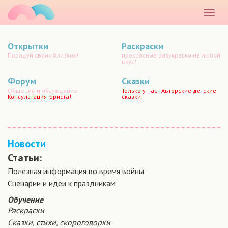
маматато
Раскр
меню
Открытки
Раскраски
Порадуй своих близких!
прекрасные разукраски на любой
вкус!
Форум
Сказки
Общение и обсуждение.
Только у нас - Авторские детские
Консультация юриста!
сказки!
Новости
Статьи:
Полезная информация во время войны
Сценарии и идеи к праздникам
Обучение
Раскраски
Сказки, стихи, скороговорки