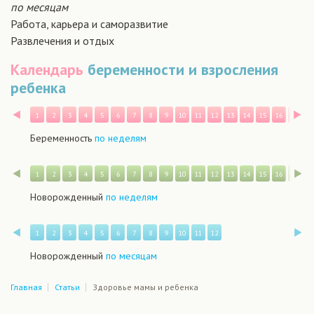
по месяцам
Работа, карьера и саморазвитие
Развлечения и отдых
Календарь
беременности и взросления
ребенка
Назад
В
1
2
3
4
5
6
7
8
9
10
11
12
13
14
15
16
17
1
Беременность
по неделям
Назад
В
1
2
3
4
5
6
7
8
9
10
11
12
13
14
15
16
17
1
Новорожденный
по неделям
Назад
В
1
2
3
4
5
6
7
8
9
10
11
12
Новорожденный
по месяцам
Главная
Статьи
Здоровье мамы и ребенка