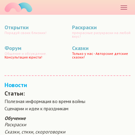
маматато
Раскр
меню
Открытки
Раскраски
Порадуй своих близких!
прекрасные разукраски на любой
вкус!
Форум
Сказки
Общение и обсуждение.
Только у нас - Авторские детские
Консультация юриста!
сказки!
Новости
Статьи:
Полезная информация во время войны
Сценарии и идеи к праздникам
Обучение
Раскраски
Сказки, стихи, скороговорки