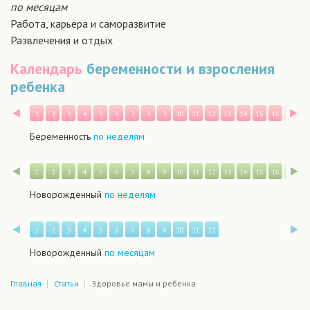
по месяцам
Работа, карьера и саморазвитие
Развлечения и отдых
Календарь
беременности и взросления
ребенка
Назад
В
1
2
3
4
5
6
7
8
9
10
11
12
13
14
15
16
17
1
Беременность
по неделям
Назад
В
1
2
3
4
5
6
7
8
9
10
11
12
13
14
15
16
17
1
Новорожденный
по неделям
Назад
В
1
2
3
4
5
6
7
8
9
10
11
12
Новорожденный
по месяцам
Главная
Статьи
Здоровье мамы и ребенка