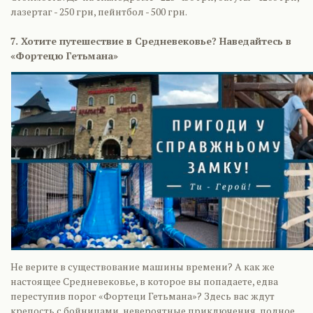
лазертаг - 250 грн, пейнтбол - 500 грн.
7. Хотите путешествие в Средневековье? Наведайтесь в
«Фортецю Гетьмана»
Не верите в существование машины времени? А как же
настоящее Средневековье, в которое вы попадаете, едва
переступив порог «Фортеци Гетьмана»? Здесь вас ждут
крепость с бойницами, невероятные приключения, полное