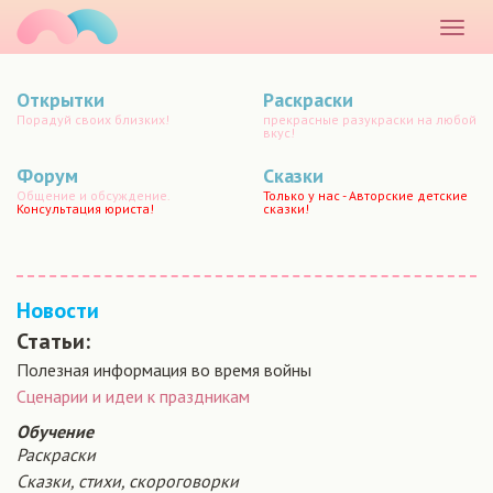
маматато
Раскр
меню
Открытки
Раскраски
Порадуй своих близких!
прекрасные разукраски на любой
вкус!
Форум
Сказки
Общение и обсуждение.
Только у нас - Авторские детские
Консультация юриста!
сказки!
Новости
Статьи:
Полезная информация во время войны
Сценарии и идеи к праздникам
Обучение
Раскраски
Сказки, стихи, скороговорки