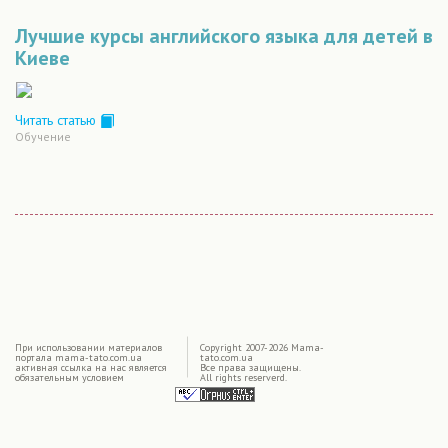
Лучшие курсы английского языка для детей в
Киеве
Читать статью
Обучение
|
При использовании материалов
Copyright 2007-2026 Mama-
портала mama-tato.com.ua
tato.com.ua
активная ссылка на нас является
Все права защищены.
обязательным условием
All rights reserverd.