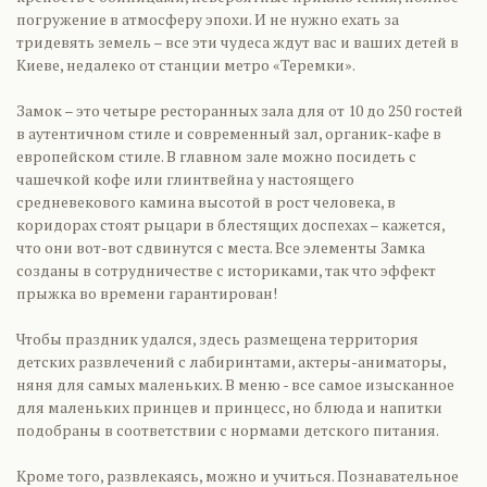
погружение в атмосферу эпохи. И не нужно ехать за
тридевять земель – все эти чудеса ждут вас и ваших детей в
Киеве, недалеко от станции метро «Теремки».
Замок – это четыре ресторанных зала для от 10 до 250 гостей
в аутентичном стиле и современный зал, органик-кафе в
европейском стиле. В главном зале можно посидеть с
чашечкой кофе или глинтвейна у настоящего
средневекового камина высотой в рост человека, в
коридорах стоят рыцари в блестящих доспехах – кажется,
что они вот-вот сдвинутся с места. Все элементы Замка
созданы в сотрудничестве с историками, так что эффект
прыжка во времени гарантирован!
Чтобы праздник удался, здесь размещена территория
детских развлечений с лабиринтами, актеры-аниматоры,
няня для самых маленьких. В меню - все самое изысканное
для маленьких принцев и принцесс, но блюда и напитки
подобраны в соответствии с нормами детского питания.
Кроме того, развлекаясь, можно и учиться. Познавательное