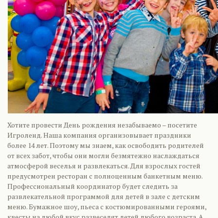
Хотите провести День рождения незабываемо – посетите
Игроленд. Наша компания организовывает праздники
более 14 лет. Поэтому мы знаем, как освободить родителей
от всех забот, чтобы они могли безмятежно наслаждаться
атмосферой веселья и развлекаться. Для взрослых гостей
предусмотрен ресторан с полноценным банкетным меню.
Профессиональный координатор будет следить за
развлекательной программой для детей в зале с детским
меню. Бумажное шоу, пьеса с костюмированными героями,
квесты на любой вкус развеселят детей любого возраста. А