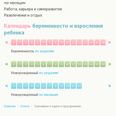
по месяцам
Работа, карьера и саморазвитие
Развлечения и отдых
Календарь
беременности и взросления
ребенка
Назад
В
1
2
3
4
5
6
7
8
9
10
11
12
13
14
15
16
17
1
Беременность
по неделям
Назад
В
1
2
3
4
5
6
7
8
9
10
11
12
13
14
15
16
17
1
Новорожденный
по неделям
Назад
В
1
2
3
4
5
6
7
8
9
10
11
12
Новорожденный
по месяцам
Главная
Статьи
Сценарии и идеи к праздникам