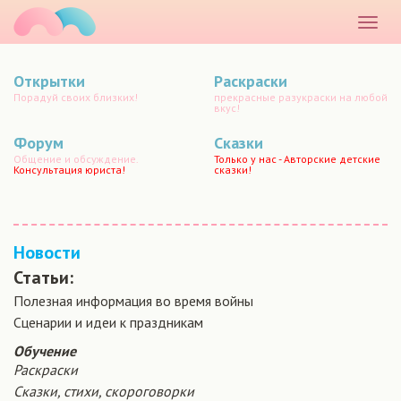
маматато
Раскр
меню
Открытки
Раскраски
Порадуй своих близких!
прекрасные разукраски на любой
вкус!
Форум
Сказки
Общение и обсуждение.
Только у нас - Авторские детские
Консультация юриста!
сказки!
Новости
Статьи:
Полезная информация во время войны
Сценарии и идеи к праздникам
Обучение
Раскраски
Сказки, стихи, скороговорки