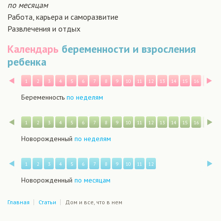
по месяцам
Работа, карьера и саморазвитие
Развлечения и отдых
Календарь
беременности и взросления
ребенка
Назад
В
1
2
3
4
5
6
7
8
9
10
11
12
13
14
15
16
17
1
Беременность
по неделям
Назад
В
1
2
3
4
5
6
7
8
9
10
11
12
13
14
15
16
17
1
Новорожденный
по неделям
Назад
В
1
2
3
4
5
6
7
8
9
10
11
12
Новорожденный
по месяцам
Главная
Статьи
Дом и все, что в нем