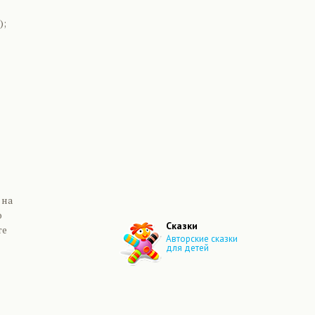
);
 на
о
Сказки
те
Авторские сказки
для детей