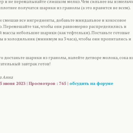
дер и не перемалывайте слишком мелко. Чем сильнее вы измельч
плотнее получатся шарики из гранолы (а это нравится не всем).
 и смешав все ингредиенты, добавьте миндальное и кокосовое
ло. Перемешайте так, чтобы они равномерно распределились и
й массы небольшие шарики (как тефтельки). Поставьте готовые
ы в холодильник (минимум на 3 часа), чтобы они пропитались и
то достаньте шарики из гранолы, налейте детворе молока, сока и
тательный завтрак готов!
а Анна
5 июня 2023 | Просмотров : 765 |
обсудить на форуме
are