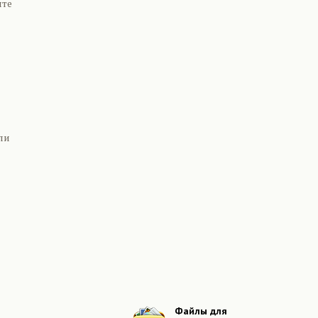
ите
ли
Файлы для