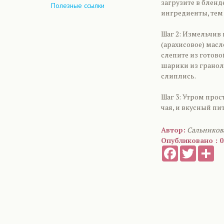
загрузите в блен
Полезные ссылки
ингредиенты, тем 
Шаг 2: Измельчив
(арахисовое) мас
слепите из готово
шарики из гранол
слиплись.
Шаг 3: Утром прос
чая, и вкусный пи
Автор:
Сальников
Опубликовано : 0
Facebook
Twitter
Sh