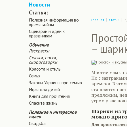
Новости
Статьи:
Полезная информация во
Главная
Статьи
Е
время войны
Сценарии и идеи к
Простой
праздникам
Обучение
– шари
Раскраски
Сказки, стихи,
скороговорки
Красота и стиль
Многие мамы по
Семья
Но с завтраками
Законы Украины про семью
времени. В этом
становятся нас
Игры для детей
предложим, непр
Книги для прочтения
утром у вас поя
Спасите жизнь
Шарики из г
Полезное и интересное
можно приго
видео
Свадьба
Для приготовлен