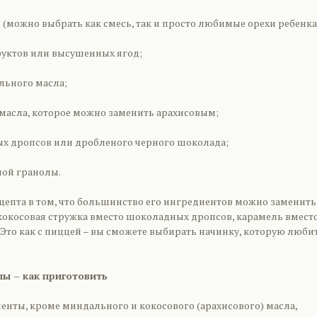
в (можно выбрать как смесь, так и просто любимые орехи ребенка
фруктов или высушенных ягод;
льного масла;
го масла, которое можно заменить арахисовым;
ных дропсов или дробленого черного шоколада;
нной гранолы.
цепта в том, что большинство его ингредиентов можно заменить
 кокосовая стружка вместо шоколадных дропсов, карамель вмест
. Это как с пиццей – вы сможете выбирать начинку, которую люби
лы – как приготовить
иенты, кроме миндального и кокосового (арахисового) масла,