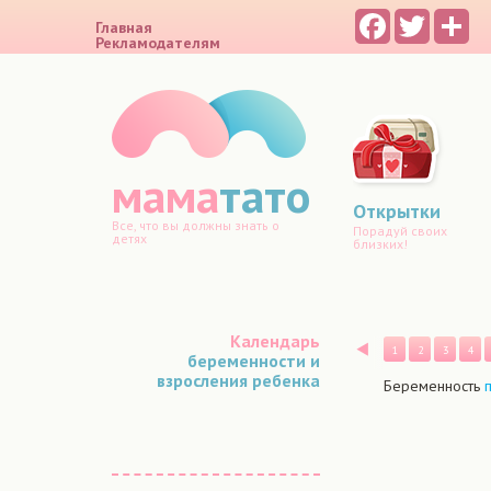
Facebook
Twitter
Sh
Главная
Рекламодателям
мама
тато
Открытки
Все, что вы должны знать о
Порадуй своих
детях
близких!
Календарь
Назад
1
2
3
4
беременности и
взросления ребенка
Беременность