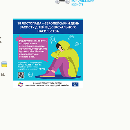
консультации
юриста
к
ы.