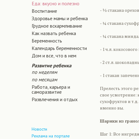
Еда: вкусно и полезно
- ½ стакана орехо
Воспитание
Здоровье мамы и ребенка
- ¼ стакана сухо
Грудное вскармливание
Как назвать ребенка
- ¼ стакана минда
Беременность
Календарь беременности
- 1 ч.л. кокосово
Дом и все, что в нем
- 2 ст.л. шоколад
Развитие ребенка
по неделям
- 1 стакан запече
по месяцам
Работа, карьера и
Прелесть этого ре
саморазвитие
свое усмотрение:
Развлечения и отдых
сухофруктов и т.д
именно вы.
Шарики из грано
Новости
Шаг 1: Все ингред
Реклама на портале