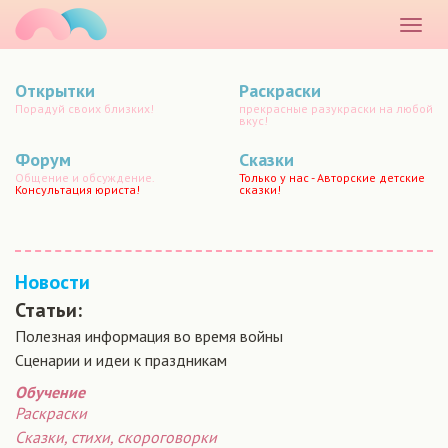
маматато
Раскр
меню
Открытки
Раскраски
Порадуй своих близких!
прекрасные разукраски на любой
вкус!
Форум
Сказки
Общение и обсуждение.
Только у нас - Авторские детские
Консультация юриста!
сказки!
Новости
Статьи:
Полезная информация во время войны
Сценарии и идеи к праздникам
Обучение
Раскраски
Сказки, стихи, скороговорки