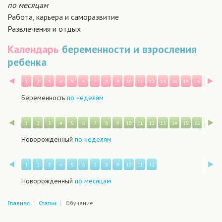
по месяцам
Работа, карьера и саморазвитие
Развлечения и отдых
Календарь
беременности и взросления
ребенка
Назад
В
1
2
3
4
5
6
7
8
9
10
11
12
13
14
15
16
17
1
Беременность
по неделям
Назад
В
1
2
3
4
5
6
7
8
9
10
11
12
13
14
15
16
17
1
Новорожденный
по неделям
Назад
В
1
2
3
4
5
6
7
8
9
10
11
12
Новорожденный
по месяцам
Главная
Статьи
Обучение