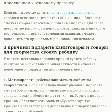
дополнением к основному презенту.
Если вы ищете, где купить
канцтовары для школы
по
st-ok.com.ua
хорошей цене, загляните на сайт
. Здесь вы
сможете собрать красивые и полезные подарки для своей
детворы, не разоряясь в период новогодних праздников. А
воспользовавшись действующими акциями, сможете
дополнить его прикольным рюкзаком или пеналом.
3 причины подарить канцтовары и товары
для творчества своему ребенку
У вас есть несколько хороших причин купить ребенку
канцтовары и школьные принадлежности в качестве
новогоднего подарка или дополнения к нему:
1. Мотивировать ребенка заниматься любимым
творчеством.
Если ваше чадо любит рисовать, подарите
ему альбом и карандаши или новые краски и папку для
акварели; если ребенок пишет стихи – выберите в подарок
красивый блокнот; если малыш обучается музыке –
красивая нотная тетрадь в дополнение к подарку для хобби
станет отличной идеей.