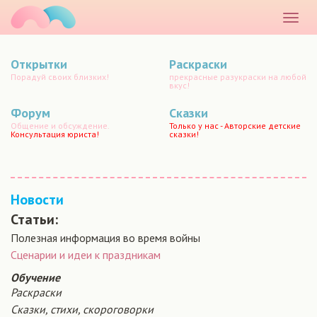
маматато
Раскр
меню
Открытки
Раскраски
Порадуй своих близких!
прекрасные разукраски на любой
вкус!
Форум
Сказки
Общение и обсуждение.
Только у нас - Авторские детские
Консультация юриста!
сказки!
Новости
Статьи:
Полезная информация во время войны
Сценарии и идеи к праздникам
Обучение
Раскраски
Сказки, стихи, скороговорки