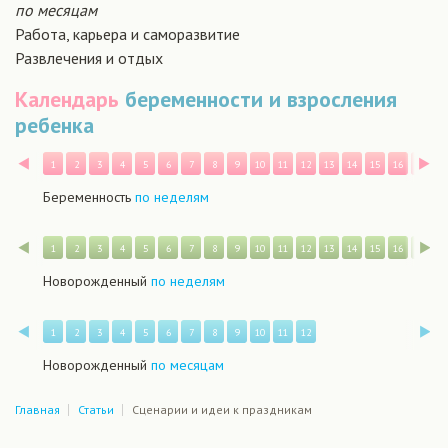
по месяцам
Работа, карьера и саморазвитие
Развлечения и отдых
Календарь
беременности и взросления
ребенка
Назад
В
1
2
3
4
5
6
7
8
9
10
11
12
13
14
15
16
17
1
Беременность
по неделям
Назад
В
1
2
3
4
5
6
7
8
9
10
11
12
13
14
15
16
17
1
Новорожденный
по неделям
Назад
В
1
2
3
4
5
6
7
8
9
10
11
12
Новорожденный
по месяцам
Главная
Статьи
Сценарии и идеи к праздникам