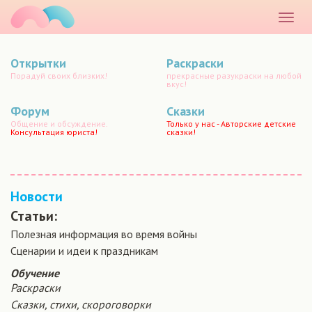
маматато
Раскр
меню
Открытки
Раскраски
Порадуй своих близких!
прекрасные разукраски на любой
вкус!
Форум
Сказки
Общение и обсуждение.
Только у нас - Авторские детские
Консультация юриста!
сказки!
Новости
Статьи:
Полезная информация во время войны
Сценарии и идеи к праздникам
Обучение
Раскраски
Сказки, стихи, скороговорки