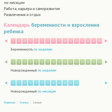
по месяцам
Работа, карьера и саморазвитие
Развлечения и отдых
Календарь
беременности и взросления
ребенка
Назад
В
1
2
3
4
5
6
7
8
9
10
11
12
13
14
15
16
17
1
Беременность
по неделям
Назад
В
1
2
3
4
5
6
7
8
9
10
11
12
13
14
15
16
17
1
Новорожденный
по неделям
Назад
В
1
2
3
4
5
6
7
8
9
10
11
12
Новорожденный
по месяцам
Главная
Статьи
Семья