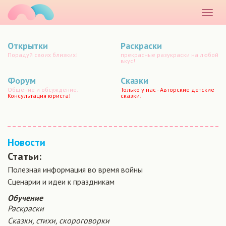
маматато
Раскр
меню
Открытки
Раскраски
Порадуй своих близких!
прекрасные разукраски на любой
вкус!
Форум
Сказки
Общение и обсуждение.
Только у нас - Авторские детские
Консультация юриста!
сказки!
Новости
Статьи:
Полезная информация во время войны
Сценарии и идеи к праздникам
Обучение
Раскраски
Сказки, стихи, скороговорки