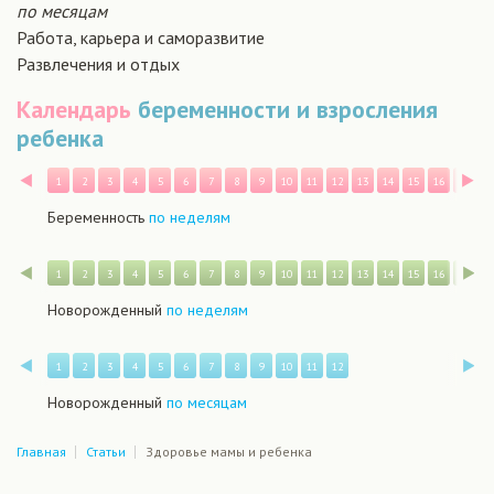
по месяцам
Работа, карьера и саморазвитие
Развлечения и отдых
Календарь
беременности и взросления
ребенка
Назад
В
1
2
3
4
5
6
7
8
9
10
11
12
13
14
15
16
17
1
Беременность
по неделям
Назад
В
1
2
3
4
5
6
7
8
9
10
11
12
13
14
15
16
17
1
Новорожденный
по неделям
Назад
В
1
2
3
4
5
6
7
8
9
10
11
12
Новорожденный
по месяцам
Главная
Статьи
Здоровье мамы и ребенка