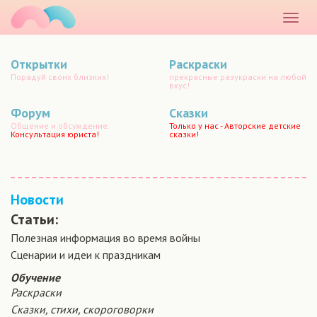
маматато
Раскр
меню
Открытки
Раскраски
Порадуй своих близких!
прекрасные разукраски на любой
вкус!
Форум
Сказки
Общение и обсуждение.
Только у нас - Авторские детские
Консультация юриста!
сказки!
Новости
Статьи:
Полезная информация во время войны
Сценарии и идеи к праздникам
Обучение
Раскраски
Сказки, стихи, скороговорки