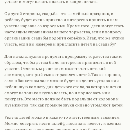
устают и могут начать плакать и капризничать.
С другой стороны, свадьба – это семейный праздник, и
ребёнку будет очень приятно и интересно принять в нем
участие наравне со взрослыми. Кроме того, дети могут стать
настоящим украшением вашего торжества, если к вопросу
организации свадьбы подойти серьёзно. Итак, что же нужно
учесть, если вы намерены пригласить детей на свадьбу?
Для начала, нужно продумать программу торжества таким
образом, чтобы детям было интересно принимать в ней
участие. Отличным решением может стать детский
аниматор, который сможет развлечь детей. Также хорошо,
если в банкетном зале можно будет выделить уголок или
небольшую комнату для детского стола, за которым детки
смогут не только вкусно поесть, но и порисовать или
поиграть. Это место должно быть подальше от колонок и
музыкантов, так как громкие звуки сильно утомляют детей.
Увлечь детей можно и каким-то ответственным заданием.
Можно доверить нести шлейф, посыпать невесту и жениха
лепестками роз во время церемонии, а на банкете –