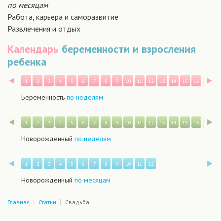
по месяцам
Работа, карьера и саморазвитие
Развлечения и отдых
Календарь
беременности и взросления
ребенка
Назад
В
1
2
3
4
5
6
7
8
9
10
11
12
13
14
15
16
17
1
Беременность
по неделям
Назад
В
1
2
3
4
5
6
7
8
9
10
11
12
13
14
15
16
17
1
Новорожденный
по неделям
Назад
В
1
2
3
4
5
6
7
8
9
10
11
12
Новорожденный
по месяцам
Главная
Статьи
Свадьба