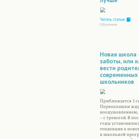
лучше
Читать статью
Обучение
Новая школа 
заботы, или к
вести родите
современных
школьников
Приближается 1 с
Первоклашки ждут
воодушевлением, 
– с тревогой. В по
годы установилас
тенденция к нов
в школьной прог