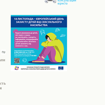
консультации
юриста
али
сть
я