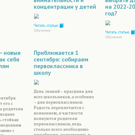
внимательности и
выбрать д
концентрации у детей
на 2022-2
год?
Читать статью
Обучение
Читать статью
Обучение
– новые
Приближается 1
ак себя
сентября: собираем
лям
первоклассника в
школу
День знаний – праздник для
всех школьников, а особенно
ентября.
– для первоклассников.
 его с
Радость переплетается с
а родители
волнением, в частности
следние
волнуются родители
ь стойкая
первоклассников, ведь
овведениям
столько всего необходимо
рамме с
приобрести, подготовить и