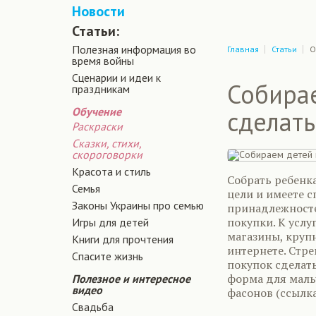
Новости
Статьи:
Полезная информация во
Главная
Статьи
О
время войны
Сценарии и идеи к
Собирае
праздникам
Обучение
сделать
Раскраски
Сказки, стихи,
скороговорки
Красота и стиль
Собрать ребенка
Семья
цели и имеете 
Законы Украины про семью
принадлежносте
покупки. К усл
Игры для детей
магазины, круп
Книги для прочтения
интернете. Стр
Спасите жизнь
покупок сделать
форма для маль
Полезное и интересное
видео
фасонов (ссылк
Свадьба