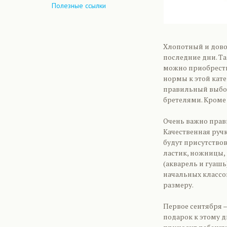
Полезные ссылки
Хлопотный и дово
последние дни. Т
можно приобрести
нормы к этой кат
правильный выбор
бретелями. Кроме
Очень важно прав
Качественная руч
будут присутство
ластик, ножницы,
(акварель и гуашь
начальных классов
размеру.
Первое сентября –
подарок к этому д