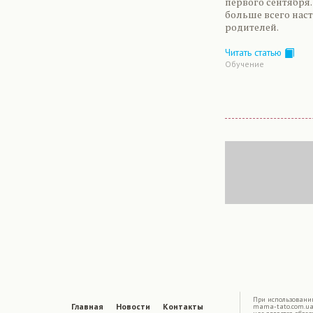
первого сентября.
больше всего нас
родителей.
Читать статью
Обучение
|
При использовани
Главная
Новости
Контакты
mama-tato.com.ua