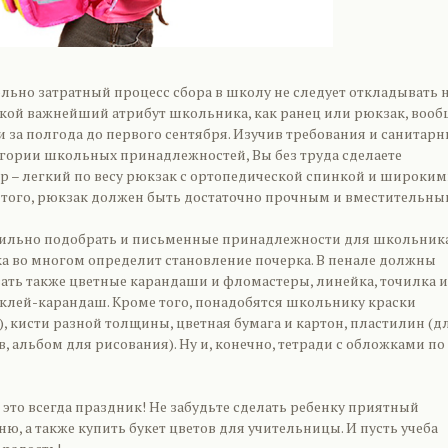
льно затратный процесс сбора в школу не следует откладывать 
акой важнейший атрибут школьника, как ранец или рюкзак, вооб
 за полгода до первого сентября. Изучив требования и санитар
егории школьных принадлежностей, Вы без труда сделаете
 – легкий по весу рюкзак с ортопедической спинкой и широки
 того, рюкзак должен быть достаточно прочным и вместительны
ильно подобрать и письменные принадлежности для школьника
ка во многом определит становление почерка. В пенале должны
вать также цветные карандаши и фломастеры, линейка, точилка и
 клей-карандаш. Кроме того, понадобятся школьнику краски
), кисти разной толщины, цветная бумага и картон, пластилин (д
, альбом для рисования). Ну и, конечно, тетради с обложками по
 это всегда праздник! Не забудьте сделать ребенку приятный
ню, а также купить букет цветов для учительницы. И пусть учеба