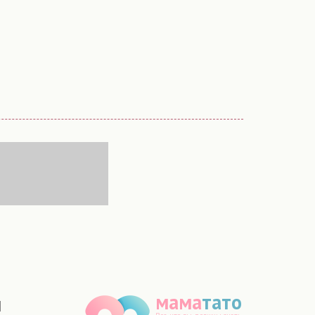
мама
тато