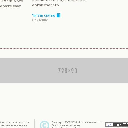
 Именно это
организовать.
тораживает
Читать статью
Обучение
|
и материалов портала
Copyright 2007-2026 Mama-tato.com.ua
 активная ссылка на
Все права защищены.