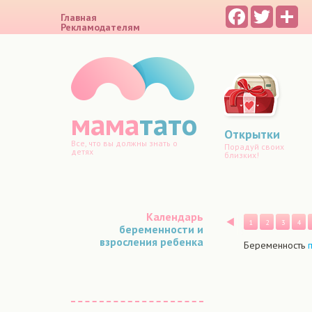
Facebook
Twitter
Sh
Главная
Рекламодателям
мама
тато
Открытки
Все, что вы должны знать о
Порадуй своих
детях
близких!
Календарь
Назад
1
2
3
4
беременности и
взросления ребенка
Беременность