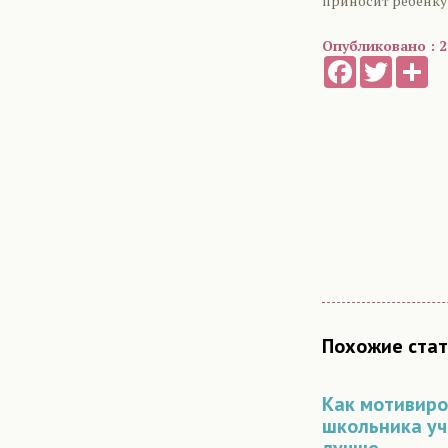
приносит ребенку
Опубликовано : 22
Facebook
Twitter
Sh
Похожие стат
Как мотивиро
школьника уч