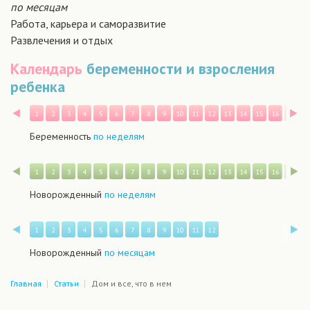
по месяцам
Работа, карьера и саморазвитие
Развлечения и отдых
Календарь
беременности и взросления
ребенка
Назад
В
1
2
3
4
5
6
7
8
9
10
11
12
13
14
15
16
17
1
Беременность
по неделям
Назад
В
1
2
3
4
5
6
7
8
9
10
11
12
13
14
15
16
17
1
Новорожденный
по неделям
Назад
В
1
2
3
4
5
6
7
8
9
10
11
12
Новорожденный
по месяцам
Главная
Статьи
Дом и все, что в нем