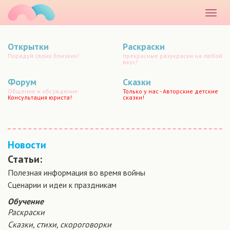
маматато
Раскр
меню
Открытки
Раскраски
Порадуй своих близких!
прекрасные разукраски на любой
вкус!
Форум
Сказки
Общение и обсуждение.
Только у нас - Авторские детские
Консультация юриста!
сказки!
Новости
Статьи:
Полезная информация во время войны
Сценарии и идеи к праздникам
Обучение
Раскраски
Сказки, стихи, скороговорки