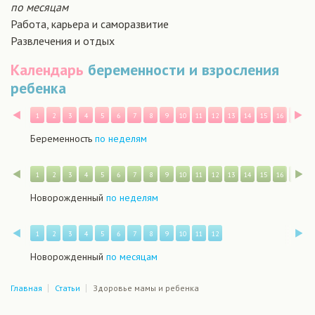
по месяцам
Работа, карьера и саморазвитие
Развлечения и отдых
Календарь
беременности и взросления
ребенка
Назад
В
1
2
3
4
5
6
7
8
9
10
11
12
13
14
15
16
17
1
Беременность
по неделям
Назад
В
1
2
3
4
5
6
7
8
9
10
11
12
13
14
15
16
17
1
Новорожденный
по неделям
Назад
В
1
2
3
4
5
6
7
8
9
10
11
12
Новорожденный
по месяцам
Главная
Статьи
Здоровье мамы и ребенка