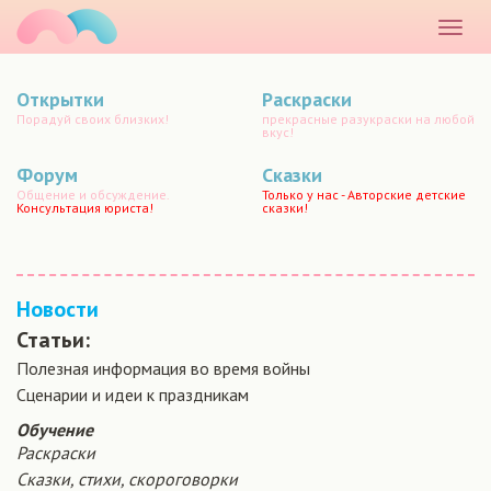
маматато
Раскр
меню
Открытки
Раскраски
Порадуй своих близких!
прекрасные разукраски на любой
вкус!
Форум
Сказки
Общение и обсуждение.
Только у нас - Авторские детские
Консультация юриста!
сказки!
Новости
Статьи:
Полезная информация во время войны
Сценарии и идеи к праздникам
Обучение
Раскраски
Сказки, стихи, скороговорки