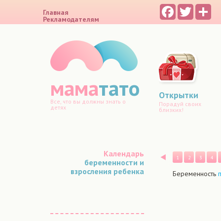
Facebook
Twitter
Sh
Главная
Рекламодателям
мама
тато
Открытки
Все, что вы должны знать о
Порадуй своих
детях
близких!
Календарь
Назад
1
2
3
4
беременности и
взросления ребенка
Беременность