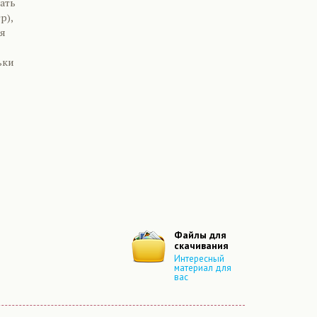
ать
р),
зя
ьки
Файлы для
скачивания
Интересный
материал для
вас