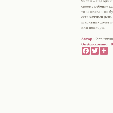
Чипсы – еще один 
своему ребенку ка
то за неделю он б
есть каждый день.
школьник хочет п
или попкорн.
Автор:
Сальников
Опубликовано : 0
Facebook
Twitter
Sh