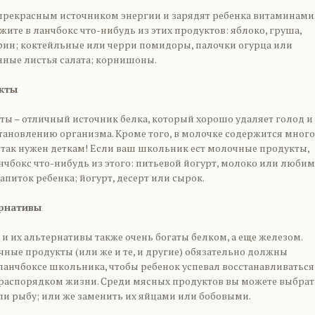
 прекрасным источником энергии и зарядят ребенка витаминами
ите в ланчбокс что-нибудь из этих продуктов: яблоко, груша,
тарин; коктейльные или черри помидоры, палочки огурца или
нные листья салата; корнишоны.
кты
ы – отличный источник белка, который хорошо удаляет голод и
становлению организма. Кроме того, в молочке содержится много
 так нужен деткам! Если ваш школьник ест молочные продукты,
анчбокс что-нибудь из этого: питьевой йогурт, молоко или люби
питок ребенка; йогурт, десерт или сырок.
ернативы
и их альтернативы также очень богаты белком, а еще железом.
ные продукты (или же и те, и другие) обязательно должны
ланчбоксе школьника, чтобы ребенок успевал восстанавливаться
аспорядком жизни. Среди мясных продуктов вы можете выбрат
или рыбу; или же заменить их яйцами или бобовыми.