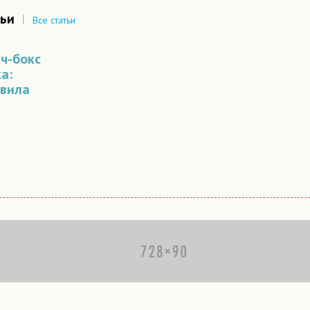
ьи
|
Все статьи
ч-бокс
а:
авила