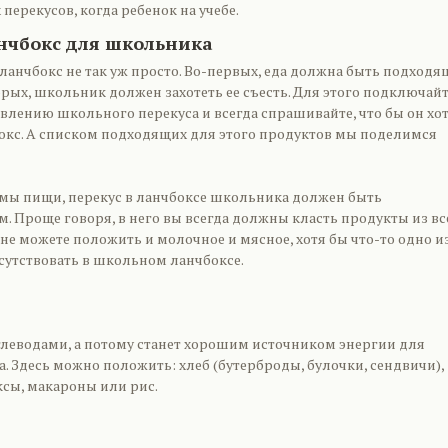
перекусов, когда ребенок на учебе.
нчбокс для школьника
ланчбокс не так уж просто. Во-первых, еда должна быть подходя
торых, школьник должен захотеть ее съесть. Для этого подключай
влению школьного перекуса и всегда спрашивайте, что бы он хо
окс. А списком подходящих для этого продуктов мы поделимся
емы пищи, перекус в ланчбоксе школьника должен быть
 Проще говоря, в него вы всегда должны класть продукты из все
 не можете положить и молочное и мясное, хотя бы что-то одно и
сутствовать в школьном ланчбоксе.
углеводами, а потому станет хорошим источником энергии для
 Здесь можно положить: хлеб (бутерброды, булочки, сендвичи),
ксы, макароны или рис.