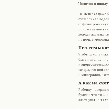
Напиток в школу
Не менее (а даже 
бутылочка с водой
отфильтрованную,
положить ломтики
холодным максима
на ночь в морозил
Питательност
Чтобы школьнику 
быть наполнен по
и энергетических
сахара, что пойде
и минералов, в от
А как на сче
Ребенку наверняк
будет и что-то сл
альтернативы сла