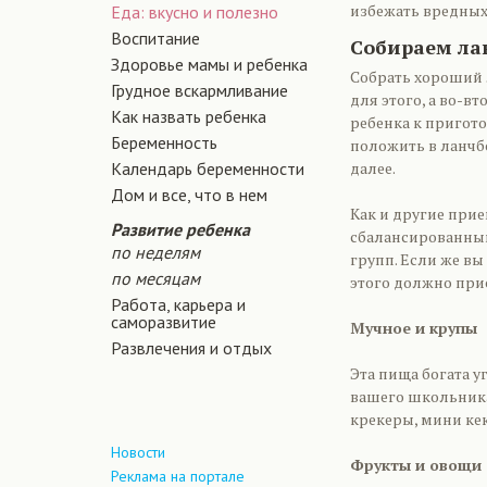
избежать вредных 
Еда: вкусно и полезно
Воспитание
Собираем ла
Здоровье мамы и ребенка
Собрать хороший 
Грудное вскармливание
для этого, а во-в
Как назвать ребенка
ребенка к пригото
Беременность
положить в ланчб
Календарь беременности
далее.
Дом и все, что в нем
Как и другие при
Развитие ребенка
сбалансированным.
по неделям
групп. Если же вы
по месяцам
этого должно при
Работа, карьера и
саморазвитие
Мучное и крупы
Развлечения и отдых
Эта пища богата 
вашего школьника.
крекеры, мини ке
Новости
Фрукты и овощи
Реклама на портале