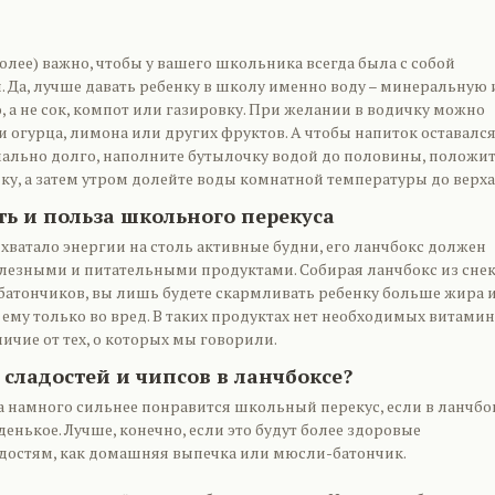
более) важно, чтобы у вашего школьника всегда была с собой
. Да, лучше давать ребенку в школу именно воду – минеральную
 а не сок, компот или газировку. При желании в водичку можно
 огурца, лимона или других фруктов. А чтобы напиток оставалс
льно долго, наполните бутылочку водой до половины, положи
ку, а затем утром долейте воды комнатной температуры до верха
ь и польза школьного перекуса
хватало энергии на столь активные будни, его ланчбокс должен
лезными и питательными продуктами. Собирая ланчбокс из сне
 батончиков, вы лишь будете скармливать ребенку больше жира 
т ему только во вред. В таких продуктах нет необходимых витами
личие от тех, о которых мы говорили.
т сладостей и чипсов в ланчбоксе?
а намного сильнее понравится школьный перекус, если в ланчбо
аденькое. Лучше, конечно, если это будут более здоровые
достям, как домашняя выпечка или мюсли-батончик.