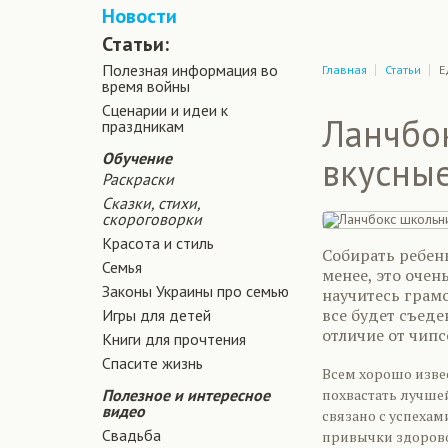
Новости
Статьи:
Полезная информация во
Главная
Статьи
Е
время войны
Сценарии и идеи к
Ланчбо
праздникам
Обучение
вкусны
Раскраски
Сказки, стихи,
скороговорки
Красота и стиль
Собирать ребенк
Семья
менее, это очен
Законы Украины про семью
научитесь грамо
все будет съеде
Игры для детей
отличие от чипс
Книги для прочтения
Спасите жизнь
Всем хорошо извес
Полезное и интересное
похвастать лучше
видео
связано с успехам
Свадьба
привычки здорово