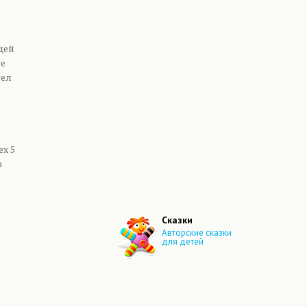
щей
те
тел
х 5
з
Сказки
Авторские сказки
для детей