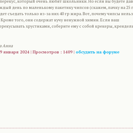
перекус, который очень любят школьники. Но если вы будете дав
ждый день по маленькому пакетику чипсов (скажем, пачку на 25 г
удет съедать только из-за них 40 гр жира. Вот, почему чипсы нель
 Кроме того, они содержат кучу ненужной химии. Если ваш
ерекусывать хрустиками, соберите ему с собой крекеры, крендел
а Анна
9 января 2024 | Просмотров : 1409 |
обсудить на форуме
are