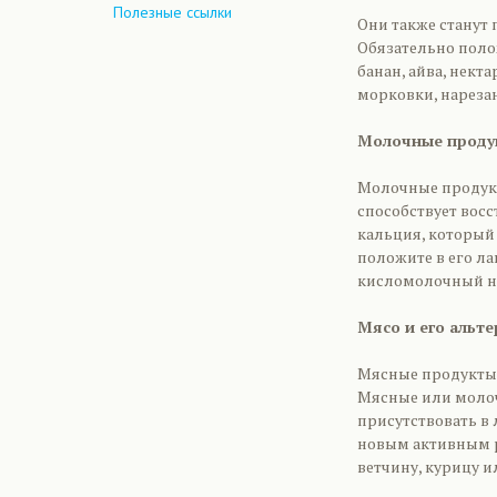
Полезные ссылки
Они также станут
Обязательно полож
банан, айва, нек
морковки, нареза
Молочные проду
Молочные продукт
способствует вос
кальция, который
положите в его л
кисломолочный на
Мясо и его альт
Мясные продукты 
Мясные или молоч
присутствовать в 
новым активным р
ветчину, курицу 