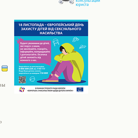
консультации
юриста
 вы
о