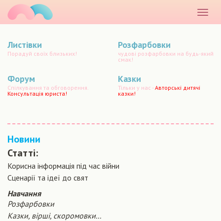
маматато
Розкр
меню
Листівки
Розфарбовки
Порадуй своїх близьких!
чудові розфарбовки на будь-який
смак!
Форум
Казки
Спілкування та обговорення.
Тільки у нас -
Авторські дитячі
Консультація юриста!
казки!
Новини
Статті:
Корисна інформація під час війни
Сценарiї та iдеї до свят
Навчання
Розфарбовки
Казки, вірші, скоромовки...