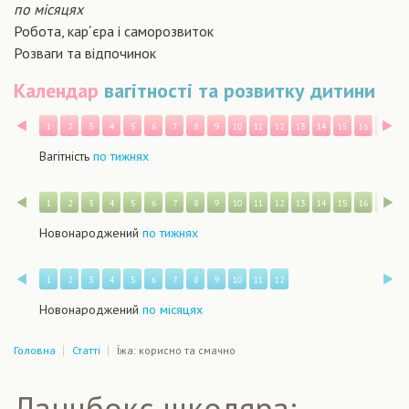
по місяцях
Робота, кар´єра і саморозвиток
Розваги та відпочинок
Календар
вагітності та розвитку дитини
Назад
В
1
2
3
4
5
6
7
8
9
10
11
12
13
14
15
16
17
1
Вагітність
по тижнях
Назад
В
1
2
3
4
5
6
7
8
9
10
11
12
13
14
15
16
17
1
Новонароджений
по тижнях
Назад
В
1
2
3
4
5
6
7
8
9
10
11
12
Новонароджений
по місяцях
Головна
Статті
Їжа: корисно та смачно
Ланчбокс школяра: