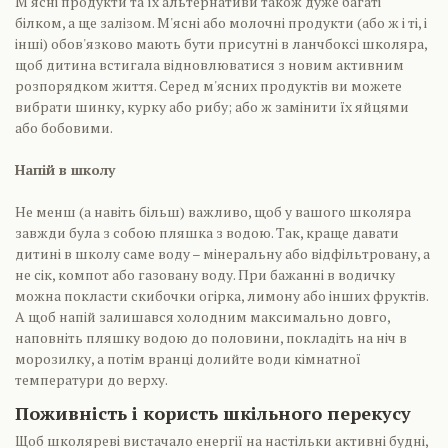
М'ясні продукти та їх альтернативи також дуже багаті
білком, а ще залізом. М'ясні або молочні продукти (або ж і ті, і
інші) обов'язково мають бути присутні в ланчбоксі школяра,
щоб дитина встигала відновлюватися з новим активним
розпорядком життя. Серед м'ясних продуктів ви можете
вибрати шинку, курку або рибу; або ж замінити їх яйцями
або бобовими.
Напій в школу
Не менш (а навіть більш) важливо, щоб у вашого школяра
завжди була з собою пляшка з водою. Так, краще давати
дитині в школу саме воду – мінеральну або відфільтровану, а
не сік, компот або газовану воду. При бажанні в водичку
можна покласти скибочки огірка, лимону або інших фруктів.
А щоб напій залишався холодним максимально довго,
наповніть пляшку водою до половини, покладіть на ніч в
морозилку, а потім вранці долийте води кімнатної
температури до верху.
Поживність і користь шкільного перекусу
Щоб школяреві вистачало енергії на настільки активні будні,