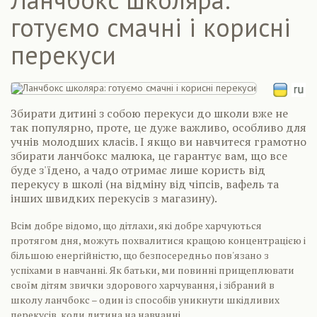
готуємо смачні і корисні
перекуси
Збирати дитині з собою перекуси до школи вже не
так популярно, проте, це дуже важливо, особливо для
учнів молодших класів. І якщо ви навчитеся грамотно
збирати ланчбокс малюка, це гарантує вам, що все
буде з'їдено, а чадо отримає лише користь від
перекусу в школі (на відміну від чіпсів, вафель та
інших швидких перекусів з магазину).
Всім добре відомо, що дітлахи, які добре харчуються
протягом дня, можуть похвалитися кращою концентрацією і
більшою енергійністю, що безпосередньо пов'язано з
успіхами в навчанні. Як батьки, ми повинні прищеплювати
своїм дітям звички здорового харчування, і зібраний в
школу ланчбокс – один із способів уникнути шкідливих
перекусів, коли дитина на навчанні.