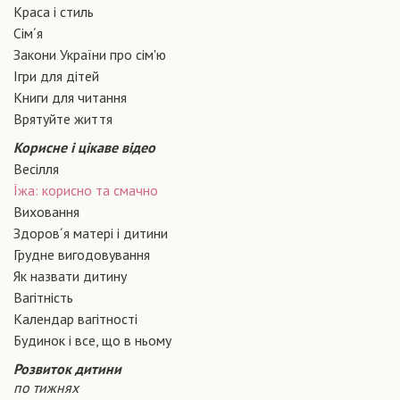
Краса і стиль
Сiм´я
Закони України про сiм'ю
Ігри для дітей
Книги для читання
Врятуйте життя
Корисне і цікаве відео
Весілля
Їжа: корисно та смачно
Виховання
Здоров´я матері і дитини
Грудне вигодовування
Як назвати дитину
Вагiтнiсть
Календар вагітності
Будинок і все, що в ньому
Розвиток дитини
по тижнях