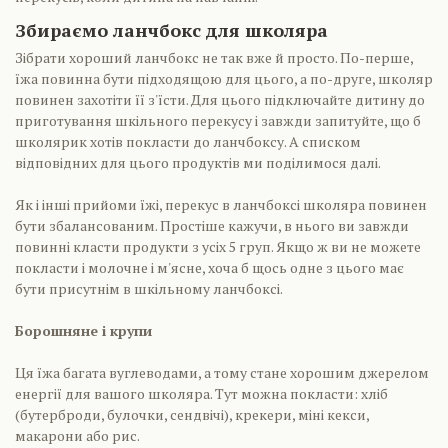
Збираємо ланчбокс для школяра
Зібрати хороший ланчбокс не так вже й просто. По-перше,
їжа повинна бути підходящою для цього, а по-друге, школяр
повинен захотіти її з'їсти. Для цього підключайте дитину до
приготування шкільного перекусу і завжди запитуйте, що б
школярик хотів покласти до ланчбоксу. А списком
відповідних для цього продуктів ми поділимося далі.
Як і інші прийоми їжі, перекус в ланчбоксі школяра повинен
бути збалансованим. Простіше кажучи, в нього ви завжди
повинні класти продукти з усіх 5 груп. Якщо ж ви не можете
покласти і молочне і м'ясне, хоча б щось одне з цього має
бути присутнім в шкільному ланчбоксі.
Борошняне і крупи
Ця їжа багата вуглеводами, а тому стане хорошим джерелом
енергії для вашого школяра. Тут можна покласти: хліб
(бутерброди, булочки, сендвічі), крекери, міні кекси,
макарони або рис.