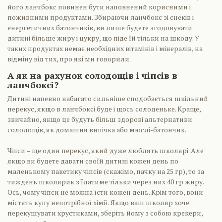
його ланчбокс повинен бути наповнений корисними і
поживними продуктами. Збираючи ланчбокс зі снеків і
енергетичних батончиків, ви лише будете згодовувати
дитині більше жиру і цукру, що піде їй тільки на шкоду. У
таких продуктах немає необхідних вітамінів і мінералів, на
відміну від тих, про які ми говорили.
А як на рахунок солодощів і чіпсів в
ланчбоксі?
Дитині напевно набагато сильніше сподобається шкільний
перекус, якщо в ланчбоксі буде і щось солоденьке. Краще,
звичайно, якщо це будуть більш здорові альтернативи
солодощів, як домашня випічка або мюслі-батончик.
Чіпси – ще один перекус, який дуже люблять школярі. Але
якщо ви будете давати своїй дитині кожен день по
маленькому пакетику чіпсів (скажімо, пачку на 25 гр), то за
тиждень школярик з'їдатиме тільки через них 40 гр жиру.
Ось, чому чіпси не можна їсти кожен день. Крім того, вони
містять купу непотрібної хімії. Якщо ваш школяр хоче
перекушувати хрустиками, зберіть йому з собою крекери,