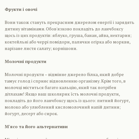
Фрукти і овочі
Вони також стануть прекрасним джерелом енергії і зарядять
дитину вітамінами. Обов'язково покладіть до ланчбоксу
щось із цих продуктів: яблуко, груша, банан, айва, нектарин;
коктейльні або черрі помідори, палички огірка або моркви,
нарізане листя салату; корнішони.
Молочні продукти
Молочні продукти – відмінне джерело білка, який добре
тамує голод і сприяє відновленню організму. Крім того, в
молочці міститься багато кальцію, який так потрібен
дітлахам! Якщо ваш школярик їсть молочні продукти,
покладіть до його ланчбоксу щось із цього: питний йогурт,
молоко або улюблений кисломолочний напій дитини;
йогурт, десерт або сирок.
М'ясо та його альтернативи