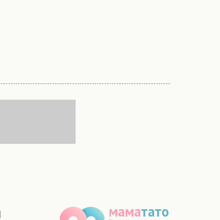
мама
тато