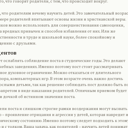
о, что говорят родители, с тем, что происходит вокруг.
т, что родителям нечему научить детей. Это замечательный возрас
имере родителей впитывают основы жизни и христианской веры.
ков можно использовать для совершенствования самооценки,
а вредных привычек и способов избавления от них. Или же
ственности в труде и школьной науке, более спокойному и
щению с друзьями.
дентов
т ослаблять соблюдение поста в студенческие годы. Это делают
учебных заведениях. Именно поэтому пост стоит рассматривать
нное духовное ограничение. Можно отказаться от длительного
зора, компьютерных игр. В этом возрасте очень важно достичь
ослыми детьми, так как решение соблюдать пост должно быть п
 запретом в виде наказания родителей. Отличным приемом будет
и дочкой об истинном значении поста.
ли поста и слишком строгие рамки воздержания могут вызвать
– проявление отрицания и агрессии у детей, которая навредит 
ическому состоянию. Именно поэтому следует подходить к этом
и с толком. Ваша задача, как родителей – научить детей понимат