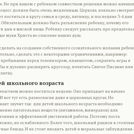
де. Но при вашем с ребенком совместном решении можно начина
процесс должен быть очень медленным. Церковь лояльно смотрит
ет поститься в кругу семьи в среду, пятницу, и последние 3-4 дня
. Обязательным должно быть разъяснение ребенку, почему его
и дни в мясной пище. Ребенку следует рассказать про предатель
ые муки Христа во спасение наших душ.
 сделать на создании собственного сознательного желания ребен
ательно, сделать это с некоторыми ограничениями, например:
пребывания перед телевизором, планшетом, сократить игры в
 бы и духовно расширять кругозор, почитать Святое Писание или
литву.
ей школьного возраста
частием можно поститься неделю. Оно припадает на начало
 вот тут есть разногласия даже в церковных кругах. Но
ант звучит так: для детей школьного возраста необходимо
нение питательных веществ (витаминов, минералов) для
тояния и эффективной умственной работы. Поэтому поста
ожно, но ослабленного. Более того, школьный рацион в столовы
тные блюда. И не стоит вводить детей в моральные заблуждения 