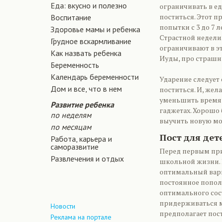
Еда: вкусно и полезно
ограничивать в е
поститься. Этот 
Воспитание
попытки с 3 до 7 л
Здоровье мамы и ребенка
Страстной недели
Грудное вскармливание
ограничивают в эт
Как назвать ребенка
Иуды, про страшн
Беременность
Календарь беременности
Ударение следует
Дом и все, что в нем
поститься. И, жел
уменьшить время 
Развитие ребенка
гаджетах. Хорошо
по неделям
выучить новую мо
по месяцам
Пост для дет
Работа, карьера и
саморазвитие
Перед первым при
Развлечения и отдых
школьной жизни. И
оптимальный вари
постоянное попол
оптимального сос
придерживаться м
Новости
предполагает пос
Реклама на портале