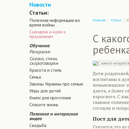
Новости
Статьи:
Полезная информация во
Главная
Статьи
С
время войны
Сценарии и идеи к
С каког
праздникам
Обучение
ребенка
Раскраски
Сказки, стихи,
скороговорки
Красота и стиль
Дети родителей
Семья
воспитаны в дух
Законы Украины про семью
немаловажное зн
диета, а более 
Игры для детей
взрослого. С ка
Книги для прочтения
главное отличие
Спасите жизнь
сегодня и попр
Полезное и интересное
Пост для дет
видео
Свадьба
Считается, что до