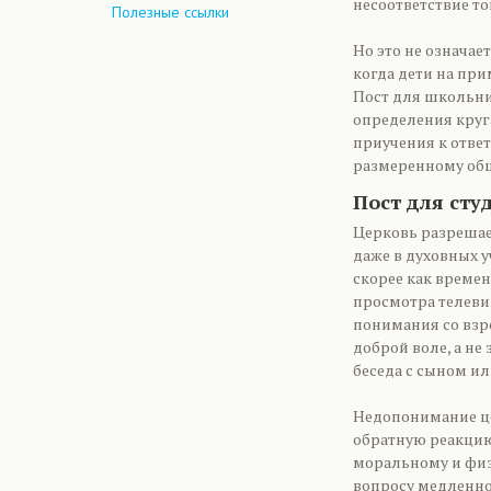
несоответствие тог
Полезные ссылки
Но это не означае
когда дети на пр
Пост для школьни
определения круг
приучения к ответ
размеренному об
Пост для сту
Церковь разрешае
даже в духовных 
скорее как време
просмотра телеви
понимания со взр
доброй воле, а не
беседа с сыном ил
Недопонимание це
обратную реакцию 
моральному и физ
вопросу медленно 