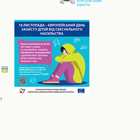
консультации
юриста
т