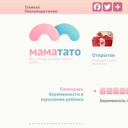
Facebook
Twitter
Sh
Главная
Рекламодателям
мама
тато
Открытки
Все, что вы должны знать о
Порадуй своих
детях
близких!
Календарь
Назад
1
2
3
4
беременности и
взросления ребенка
Беременность