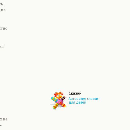
ть
 на
ство
ка
Сказки
Авторские сказки
для детей
х не
–