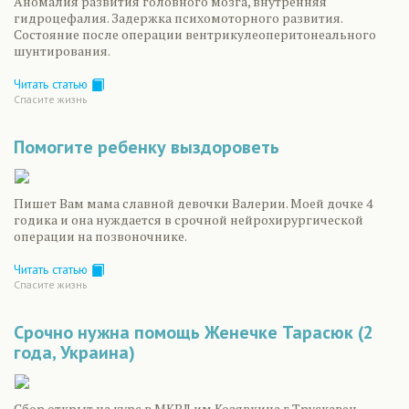
Аномалия развития головного мозга, внутренняя
гидроцефалия. Задержка психомоторного развития.
Состояние после операции вентрикулеоперитонеального
шунтирования.
Читать статью
Спасите жизнь
Помогите ребенку выздороветь
Пишет Вам мама славной девочки Валерии. Моей дочке 4
годика и она нуждается в срочной нейрохирургической
операции на позвоночнике.
Читать статью
Спасите жизнь
Срочно нужна помощь Женечке Тарасюк (2
года, Украина)
Сбор открыт на курс в МКВЛ им.Козявкина г.Трускавец,