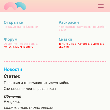
маматато
Раскр
меню
Открытки
Раскраски
Порадуй своих близких!
прекрасные разукраски на любой
вкус!
Форум
Сказки
Общение и обсуждение.
Только у нас - Авторские детские
Консультация юриста!
сказки!
Новости
Статьи:
Полезная информация во время войны
Сценарии и идеи к праздникам
Обучение
Раскраски
Сказки, стихи, скороговорки