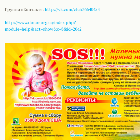
Группа вКонтакте:
http://vk.com/club36640454
http://www.donor.org.ua/index.php?
module=help&act=show&c=8&id=2042