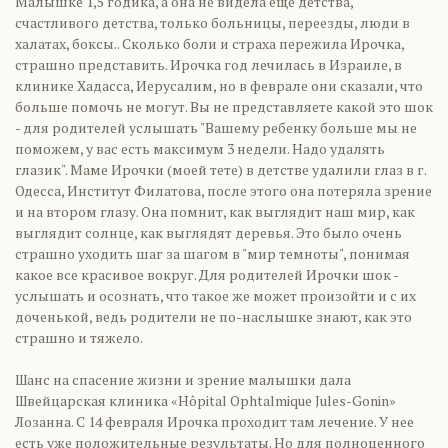
Малышке 1,5 годика, а она не видела еще детства,
счастливого детства, только больницы, переезды, люди в
халатах, боксы.. Сколько боли и страха пережила Ирочка,
страшно представить. Ирочка год лечилась в Израиле, в
клинике Хадасса, Иерусалим, но в феврале они сказали, что
больше помочь не могут. Вы не представляете какой это шок
- для родителей услышать "Вашему ребенку больше мы не
поможем, у вас есть максимум 3 недели. Надо удалять
глазик". Маме Ирочки (моей тете) в детстве удалили глаз в г.
Одесса, Институт Филатова, после этого она потеряла зрение
и на втором глазу. Она помнит, как выглядит наш мир, как
выглядит солнце, как выглядят деревья. Это было очень
страшно уходить шаг за шагом в "мир темноты", понимая
какое все красивое вокруг. Для родителей Ирочки шок -
услышать и осознать, что такое же может произойти и с их
доченькой, ведь родители не по-наслышке знают, как это
страшно и тяжело.
Шанс на спасение жизни и зрение малышки дала
Швейцарская клиника «Hôpital Ophtalmique Jules-Gonin»
Лозанна. С 14 февраля Ирочка проходит там лечение. У нее
есть уже положительные результаты. Но для полноценного