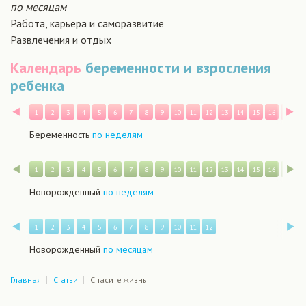
по месяцам
Работа, карьера и саморазвитие
Развлечения и отдых
Календарь
беременности и взросления
ребенка
Назад
В
1
2
3
4
5
6
7
8
9
10
11
12
13
14
15
16
17
1
Беременность
по неделям
Назад
В
1
2
3
4
5
6
7
8
9
10
11
12
13
14
15
16
17
1
Новорожденный
по неделям
Назад
В
1
2
3
4
5
6
7
8
9
10
11
12
Новорожденный
по месяцам
Главная
Статьи
Спасите жизнь