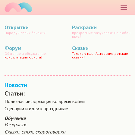
маматато
Раскр
меню
Открытки
Раскраски
Порадуй своих близких!
прекрасные разукраски на любой
вкус!
Форум
Сказки
Общение и обсуждение.
Только у нас - Авторские детские
Консультация юриста!
сказки!
Новости
Статьи:
Полезная информация во время войны
Сценарии и идеи к праздникам
Обучение
Раскраски
Сказки, стихи, скороговорки