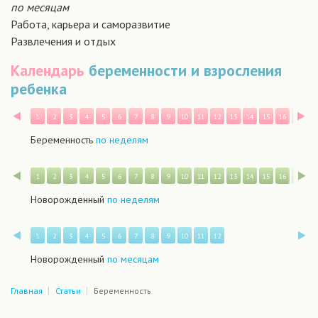
по месяцам
Работа, карьера и саморазвитие
Развлечения и отдых
Календарь
беременности и взросления
ребенка
Назад
В
1
2
3
4
5
6
7
8
9
10
11
12
13
14
15
16
17
1
Беременность
по неделям
Назад
В
1
2
3
4
5
6
7
8
9
10
11
12
13
14
15
16
17
1
Новорожденный
по неделям
Назад
В
1
2
3
4
5
6
7
8
9
10
11
12
Новорожденный
по месяцам
Главная
Статьи
Беременность