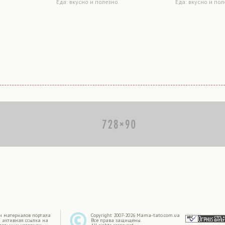
Еда: вкусно и полезно
Еда: вкусно и по
|
и материалов портала
Copyright 2007-2026 Mama-tato.com.ua
 активная ссылка на
Все права защищены.