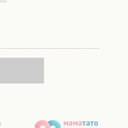
лезно
мама
тато