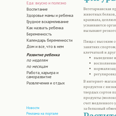
Еда: вкусно и полезно
Вегетарианская п
Воспитание
животных белков,
Здоровье мамы и ребенка
крахмала, целлюло
Грудное вскармливание
усваиваются орган
Как назвать ребенка
вызывают резкого
Беременность
Календарь беременности
Пища с высоким 
Дом и все, что в нем
занятиях спортом,
клетчаткой и дру
Развитие ребенка
выведение и
по неделям
восполнение
по месяцам
нормализац
Работа, карьера и
регулировка
саморазвитие
В интернет-магаз
Развлечения и отдых
продуктов с низк
твердых сортов п
продукты (молоко,
счет медленного 
Новости
за белковый обме
Растит
Реклама на портале