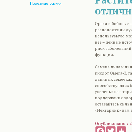
Полезные ссылки
отличн
Орехи и бобовые –
расположении духа
используемую моз
нее – ценные ист
риск заболеваний
функции.
Семена льна и л
кислот Омега-3, 
льняных семечках
способствующих б
уверены: вегетар
поддержания здоро
оставайтесь силь
«Нектарник» вам 
Опубликовано : 2
Facebook
Twitter
Sh