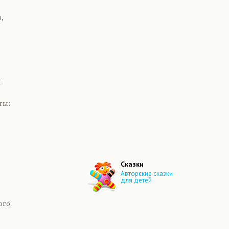
,
х
ты:
Сказки
Авторские сказки
для детей
ого