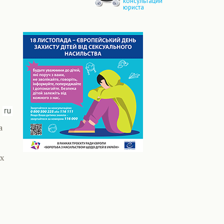
консультации
юриста
а
х
й