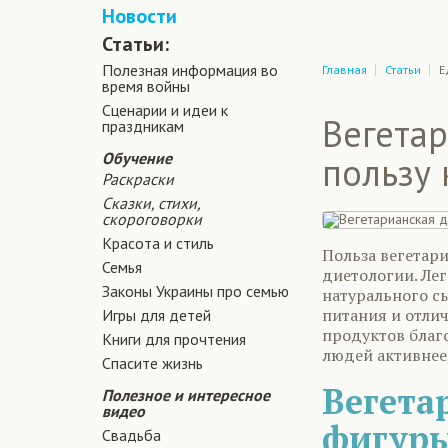
Новости
Статьи:
Полезная информация во
Главная
Статьи
Е
время войны
Сценарии и идеи к
Вегетар
праздникам
Обучение
пользу 
Раскраски
Сказки, стихи,
скороговорки
Красота и стиль
Польза вегетар
Семья
диетологии. Ле
Законы Украины про семью
натурального сы
питания и отли
Игры для детей
продуктов благ
Книги для прочтения
людей активнее,
Спасите жизнь
Вегета
Полезное и интересное
видео
фигур
Свадьба