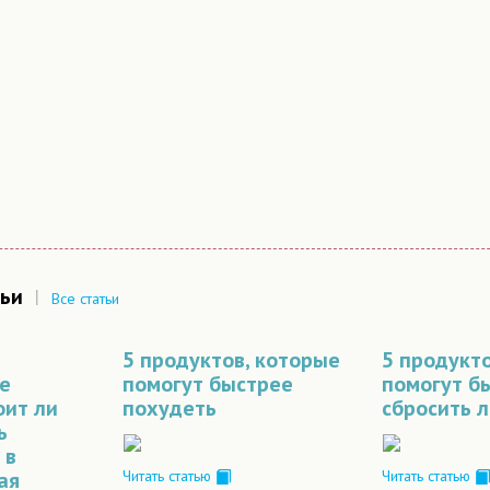
ьи
|
Все статьи
5 продуктов, которые
5 продукт
е
помогут быстрее
помогут б
оит ли
похудеть
сбросить 
ь
 в
ая
Читать статью
Читать статью