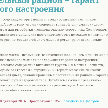
ого настроения
 продукты, которые помогут всегда оставаться в отличном
. А все потому, что они содержат триптофтан – аминокислоту,
гом для выработки «гормона счастья» серотонина. Соя и товары
очники вегетарианских протеинов, которые не только минимизи
 сердечно-сосудистой системы, но и регулируют психические
ьняное масло – незаменимые источники полиненасыщенных жир
также необходимых для поддержания хорошего настроения. В
 высокое содержание витаминов группы B и магния – веществ,
орьбе со стрессом. Сотрудники интернет-магазина Nektarnik
ианская диета, сбалансированный растительный рацион – гарант
вого духа в здоровом теле. Питайтесь вкусно и правильно –
ными, стройными и веселыми на долгие годы. А магазин
в этом обязательно поможет!
8 декабря 2016 | Просмотров : 1257 |
обсудить на форуме
are