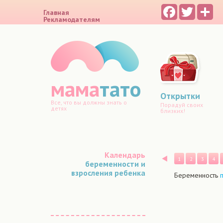
Facebook
Twitter
Sh
Главная
Рекламодателям
мама
тато
Открытки
Все, что вы должны знать о
Порадуй своих
детях
близких!
Календарь
Назад
1
2
3
4
беременности и
взросления ребенка
Беременность