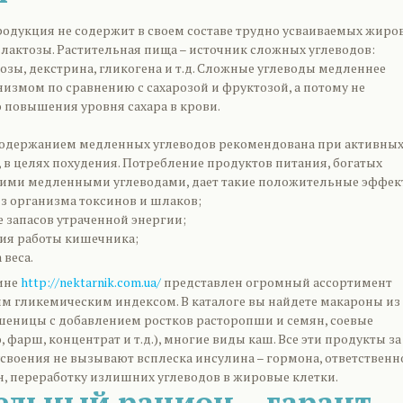
родукция не содержит в своем составе трудно усваиваемых жиров
 лактозы. Растительная пища – источник сложных углеводов:
зы, декстрина, гликогена и т.д. Сложные углеводы медленнее
измом по сравнению с сахарозой и фруктозой, а потому не
 повышения уровня сахара в крови.
содержанием медленных углеводов рекомендована при активны
 в целях похудения. Потребление продуктов питания, богатых
гими медленными углеводами, дает такие положительные эффек
з организма токсинов и шлаков;
 запасов утраченной энергии;
ия работы кишечника;
 веса.
ине
http://nektarnik.com.ua/
представлен огромный ассортимент
им гликемическим индексом. В каталоге вы найдете макароны из
шеницы с добавлением ростков расторопши и семян, соевые
 фарш, концентрат и т.д.), многие виды каш. Все эти продукты за
усвоения не вызывают всплеска инсулина – гормона, ответственн
н, переработку излишних углеводов в жировые клетки.
ельный рацион – гарант