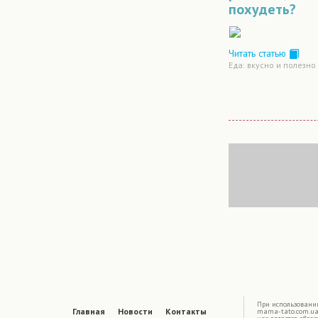
похудеть?
Читать статью
Еда: вкусно и полезно
|
При использовани
Главная
Новости
Контакты
mama-tato.com.ua