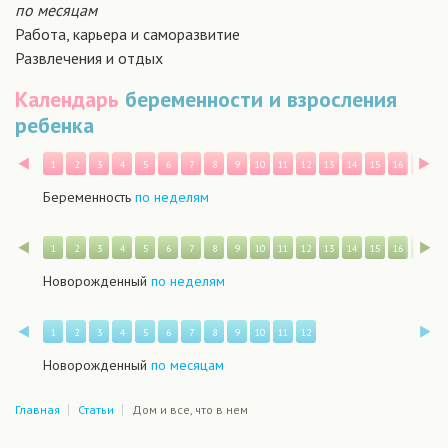
по месяцам
Работа, карьера и саморазвитие
Развлечения и отдых
Календарь
беременности и взросления
ребенка
Назад
В
1
2
3
4
5
6
7
8
9
10
11
12
13
14
15
16
17
1
Беременность
по неделям
Назад
В
1
2
3
4
5
6
7
8
9
10
11
12
13
14
15
16
17
1
Новорожденный
по неделям
Назад
В
1
2
3
4
5
6
7
8
9
10
11
12
Новорожденный
по месяцам
Главная
Статьи
Дом и все, что в нем