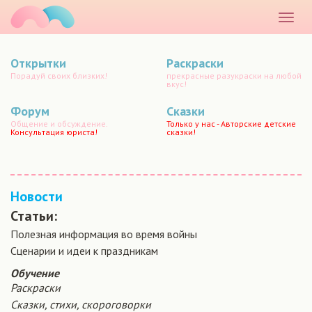
маматато
Раскр
меню
Открытки
Раскраски
Порадуй своих близких!
прекрасные разукраски на любой
вкус!
Форум
Сказки
Общение и обсуждение.
Только у нас - Авторские детские
Консультация юриста!
сказки!
Новости
Статьи:
Полезная информация во время войны
Сценарии и идеи к праздникам
Обучение
Раскраски
Сказки, стихи, скороговорки