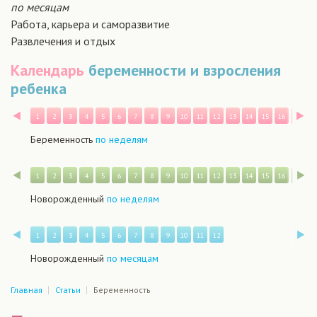
по месяцам
Работа, карьера и саморазвитие
Развлечения и отдых
Календарь
беременности и взросления
ребенка
Назад
В
1
2
3
4
5
6
7
8
9
10
11
12
13
14
15
16
17
1
Беременность
по неделям
Назад
В
1
2
3
4
5
6
7
8
9
10
11
12
13
14
15
16
17
1
Новорожденный
по неделям
Назад
В
1
2
3
4
5
6
7
8
9
10
11
12
Новорожденный
по месяцам
Главная
Статьи
Беременность