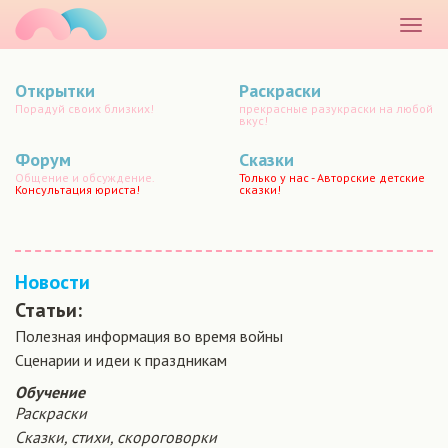
маматато
Раскр
меню
Открытки
Раскраски
Порадуй своих близких!
прекрасные разукраски на любой
вкус!
Форум
Сказки
Общение и обсуждение.
Только у нас - Авторские детские
Консультация юриста!
сказки!
Новости
Статьи:
Полезная информация во время войны
Сценарии и идеи к праздникам
Обучение
Раскраски
Сказки, стихи, скороговорки