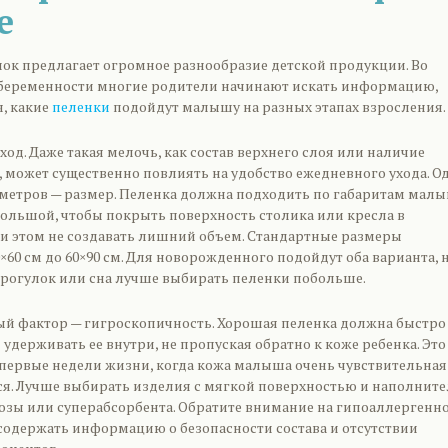
е
к предлагает огромное разнообразие детской продукции. Во
беременности многие родители начинают искать информацию,
я, какие
пеленки
подойдут малышу на разных этапах взросления.
од. Даже такая мелочь, как состав верхнего слоя или наличие
, может существенно повлиять на удобство ежедневного ухода. О
метров — размер. Пеленка должна подходить по габаритам малы
большой, чтобы покрыть поверхность столика или кресла в
ри этом не создавать лишний объем. Стандартные размеры
×60 см до 60×90 см. Для новорожденного подойдут оба варианта, 
рогулок или сна лучше выбирать пеленки побольше.
 фактор — гигроскопичность. Хорошая пеленка должна быстро
 удерживать ее внутри, не пропуская обратно к коже ребенка. Это
 первые недели жизни, когда кожа малыша очень чувствительная
ся. Лучше выбирать изделия с мягкой поверхностью и наполнит
озы или суперабсорбента. Обратите внимание на гипоаллергенно
содержать информацию о безопасности состава и отсутствии