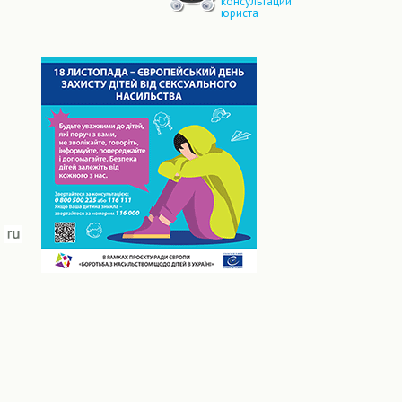
консультации
юриста