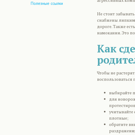
агрессивных комп
Полезные ссылки
Не стоит забыват
снабжены липкими
дороге. Также ест
намокании. Это п
Как сд
родите
Чтобы не растеря
воспользоваться
выбирайте п
для новорож
протестиров
учитывайте 
плотные;
обратите вн
раздражения