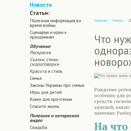
Новости
Статьи:
Полезная информация во
Главная
Статьи
Д
время войны
Сценарии и идеи к
Что нуж
праздникам
Обучение
однора
Раскраски
новоро
Сказки, стихи,
скороговорки
Красота и стиль
Семья
Законы Украины про семью
Рождение ребенк
Игры для детей
особенно для р
Книги для прочтения
средств гигиен
Спасите жизнь
удачной, важно
значение. Разбе
Полезное и интересное
видео
На что
Свадьба