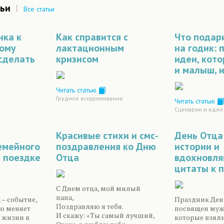
ьи
|
Все статьи
нка к
Как справится с
Что подар
ному
лактационным
на годик: 
 сделать
кризисом
идеи, кот
и малыш, 
Читать статью
Грудное вскармливание
Читать статью
Сценарии и идеи
Красивые стихи и смс-
День Отца
емейного
поздравления ко Дню
истории и
й поездке
Отца
вдохновл
цитаты к 
С Днем отца, мой милый
папа,
– событие,
Праздник Ден
Поздравляю я тебя.
ю меняет
посвящен муж
И скажу: «Ты самый лучший,
 жизни в
которые взяли