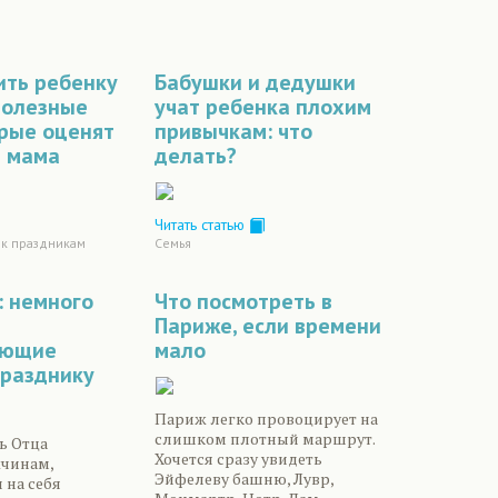
ить ребенку
Бабушки и дедушки
полезные
учат ребенка плохим
орые оценят
привычкам: что
и мама
делать?
Читать статью
 к праздникам
Семья
: немного
Что посмотреть в
Париже, если времени
яющие
мало
празднику
Париж легко провоцирует на
слишком плотный маршрут.
ь Отца
Хочется сразу увидеть
чинам,
Эйфелеву башню, Лувр,
 на себя