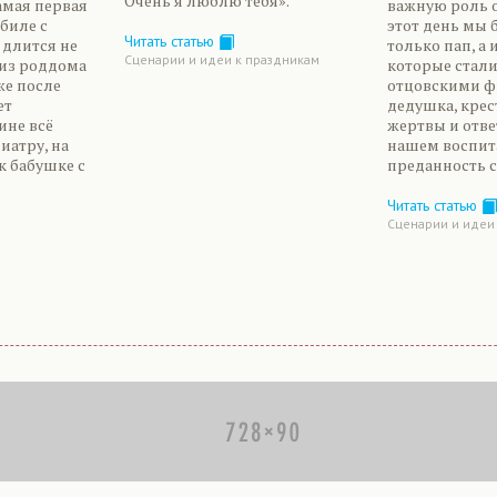
Очень я люблю тебя».
амая первая
важную роль о
биле с
этот день мы 
Читать статью
длится не
только пап, а 
Сценарии и идеи к праздникам
 из роддома
которые стали
же после
отцовскими ф
ет
дедушка, крес
ине всё
жертвы и отве
иатру, на
нашем воспит
к бабушке с
преданность с
Читать статью
Сценарии и идеи