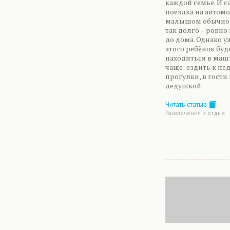
каждой семье. И с
поездка на автомо
малышом обычно 
так долго – ровно
до дома. Однако у
этого ребёнок буд
находиться в маш
чаще: ездить к пед
прогулки, в гости 
дедушкой.
Читать статью
Развлечения и отдых