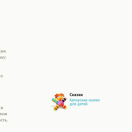
дин
шу:
но
Сказки
Авторские сказки
для детей
 и
елем
сть.