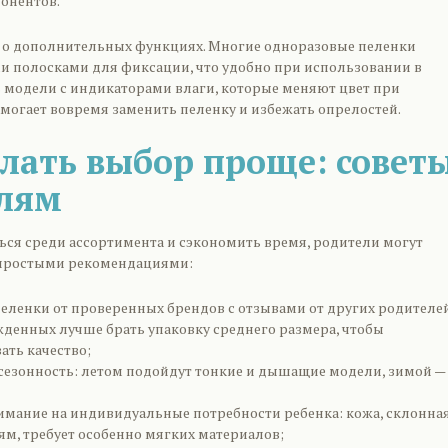
онентов.
ь о дополнительных функциях. Многие одноразовые пеленки
 полосками для фиксации, что удобно при использовании в
ь модели с индикаторами влаги, которые меняют цвет при
омогает вовремя заменить пеленку и избежать опрелостей.
елать выбор проще: совет
лям
ться среди ассортимента и сэкономить время, родители могут
 простыми рекомендациями:
еленки от проверенных брендов с отзывами от других родителе
денных лучше брать упаковку среднего размера, чтобы
ать качество;
сезонность: летом подойдут тонкие и дышащие модели, зимой —
имание на индивидуальные потребности ребенка: кожа, склонная
м, требует особенно мягких материалов;