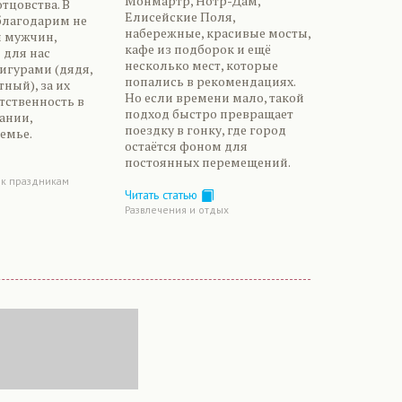
Монмартр, Нотр-Дам,
тцовства. В
Елисейские Поля,
благодарим не
набережные, красивые мосты,
и мужчин,
кафе из подборок и ещё
 для нас
несколько мест, которые
игурами (дядя,
попались в рекомендациях.
тный), за их
Но если времени мало, такой
тственность в
подход быстро превращает
ании,
поездку в гонку, где город
емье.
остаётся фоном для
постоянных перемещений.
 к праздникам
Читать статью
Развлечения и отдых