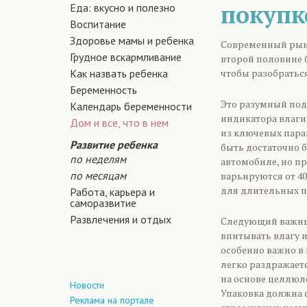
покупк
Еда: вкусно и полезно
Воспитание
Здоровье мамы и ребенка
Современный рыно
Грудное вскармливание
второй половине 
Как назвать ребенка
чтобы разобратьс
Беременность
Это разумный подх
Календарь беременности
индикатора влаги
Дом и все, что в нем
из ключевых пара
Развитие ребенка
быть достаточно 
по неделям
автомобиле, но п
по месяцам
варьируются от 40
для длительных п
Работа, карьера и
саморазвитие
Развлечения и отдых
Следующий важный
впитывать влагу и
особенно важно в
легко раздражает
на основе целлюл
Новости
Упаковка должна 
Реклама на портале