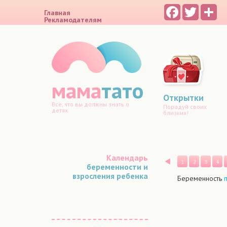
Facebook
Twitter
Sh
Главная
Рекламодателям
мама
тато
Открытки
Все, что вы должны знать о
Порадуй своих
детях
близких!
Календарь
Назад
1
2
3
4
беременности и
взросления ребенка
Беременность